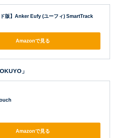
Anker Eufy (ユーフィ) SmartTrack
Amazonで見る
 KOKUYO」
Pouch
Amazonで見る