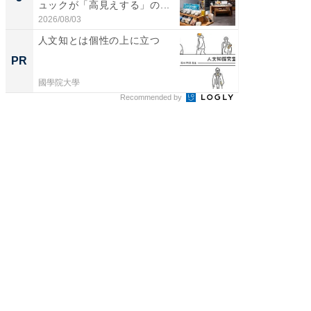
ュックが「高見えする」の...
賀ゆめ
お...
2026/08/03
2026/08/0
人文知とは個性の上に立つ
シェア別荘
wners
PR
PR
國學院大學
COCO VIL
Recommended by