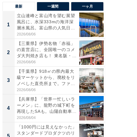
最新
一週間
一ヶ月
立山連峰と富山湾を望む展望
【兵庫
風呂に、水深333mの海洋深
ーメン
1
1
層水風呂。富山県の人気日
再現した
帰...
道...
2026/08/06
2026/08/0
【三重県】伊勢名物「赤福」
【三重
の直営店に、全国唯一のコメ
「鈴鹿天
2
2
ダ大判焼き店も！ 東名阪・
は100
伊...
2026/08/06
2026/08/0
【千葉県】918㎡の県内最大
「ミニオ
級マーケットから、廃校をリ
ッグ！ 
3
3
ノベした直売所まで。ファ
ど、夏限
ー...
2026/08/06
2026/08/0
【兵庫県】「世界一忙しいラ
【埼玉
ーメン」に、龍野の城下町を
「行田天
4
4
再現したSAも。山陽自動車
は和の
道...
が...
2026/08/04
2026/08/0
「1000円には見えなかった」
【石川
スタンダードプロダクツのリ
湯】「天
5
5