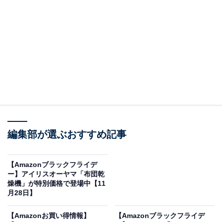
【Amazon.co.jp限定】HiKOKI(ハイコーキ) 36V 充電式
ロータリハンマドリル DH3628DA SDSプラスシャンク 蓄
電池1個・充電器・ケース付 DH3628DA(XPZ)
Amazonで見る
HiKOKI「36V 充電式 ロータリハンマドリル DH3628DA
編集部が選ぶおすすめ記事
SDSプラスシャンク 蓄電池1個・充電器・ケース付
DH3628DA(XPZ)」は現在26％オフの特別価格・税込5万
【Amazonブラックフライデ
1400円で販売中です。
ー】アイリスオーヤマ「布団乾
燥機」が特別価格で登場中【11
月28日】
この商品のおすすめポイントは？
【Amazonお買い得情報】
【Amazonブラックフライデ
36Vのハイパワーで、コンクリートや金属への穴あけ、