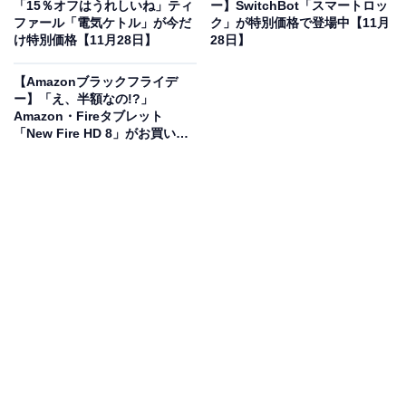
「15％オフはうれしいね」ティ
ー】SwitchBot「スマートロッ
ハツリ作業もスムーズにこなします。充電式のため、電
ファール「電気ケトル」が今だ
ク」が特別価格で登場中【11月
源がない場所でも手軽に作業が可能。コードの煩わしさ
け特別価格【11月28日】
28日】
から解放され、作業効率が格段にアップします。SDSプ
【Amazonブラックフライデ
ラスシャンク採用で、ビットの着脱も簡単で確実。蓄電
ー】「え、半額なの!?」
池、充電器、専用ケースがセットになっているので、購
Amazon・Fireタブレット
「New Fire HD 8」がお買い得
入後すぐにプロの現場で活躍できる頼れる一台です。
【11月28日】
ユーザーからは「パワフルで作業が捗る！」「コードレ
スで取り回しが楽」という声があがっています。一方
で、「本体は少し重く感じる」という声も。現場作業の
効率を上げたいプロの職人や、高性能な工具でDIYの幅
を広げたい人には、特におすすめの商品といえそうで
す。