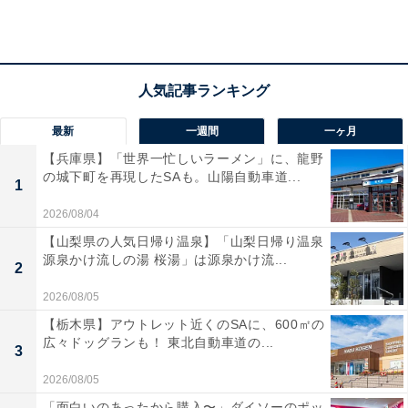
最新
一週間
一ヶ月
【兵庫県】「世界一忙しいラーメン」に、龍野
の城下町を再現したSAも。山陽自動車道...
1
2026/08/04
【山梨県の人気日帰り温泉】「山梨日帰り温泉
【今日チェックしたい】HiKOKIの人気商品5選
源泉かけ流しの湯 桜湯」は源泉かけ流...
2
2026/08/05
HiKOKI(ハイコーキ) 36V コードレス丸のこ
【栃木県】アウトレット近くのSAに、600㎡の
広々ドッグランも！ 東北自動車道の...
3
2026/08/05
「面白いのあったから購入〜」ダイソーのポッ