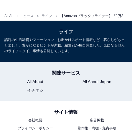
HiKOKI(ハイコーキ) 36V コードレス ロータリハンマドリ
ル SDSプラスシャンク 集じんシステム取り付け可 2.5Ah
All About ニュース
ライフ
【Amazonブラックフライデー】「1万8000円もオトクじゃん」ハイコーキ「ロータリハンマドリル」が今だけお買い得【11月28日】
蓄電池2個・充電器・システムケース2&3付 DH3628DB
(2XPZ)
ライフ
Amazonで見る
話題の生活雑貨やファッション、お出かけスポット情報など、暮らしがもっ
と楽しく、豊かになるヒントが満載。編集部が独自調査した、気になる他人
のライフスタイル事情も公開しています。
関連サービス
All About
All About Japan
イチオシ
サイト情報
会社概要
広告掲載
プライバシーポリシー
著作権・商標・免責事項