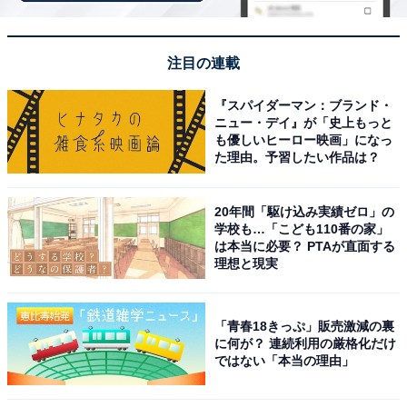
振動ドライバードリル DV36DC 最大トルク155N・m 蓄電
池1個・充電器・ケース付 DV36DC(XPSZ)
Amazonで見る
注目の連載
『スパイダーマン：ブランド・
ニュー・デイ』が「史上もっと
HiKOKI(ハイコーキ) 36V コードレスディスクグライ
も優しいヒーロー映画」になっ
ンダ
た理由。予習したい作品は？
20年間「駆け込み実績ゼロ」の
学校も…「こども110番の家」
は本当に必要？ PTAが直面する
理想と現実
HiKOKI(ハイコーキ) 36V 充電式 ロータリハンマドリル
SDSプラスシャンク 最大穴あけ能力コンクリート28mm
集じんシステム取り付け可 4.0Ah蓄電池2個・充電器・シ
ステムケース3付 DH3628DA (2WPZ)
「青春18きっぷ」販売激減の裏
に何が？ 連続利用の厳格化だけ
Amazonで見る
ではない「本当の理由」