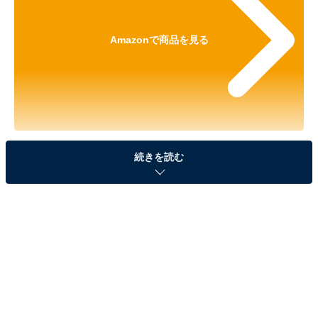
Amazonで商品を見る
※以下の情報は2025年11月28日21時現在のものです。
続きを読む
値段の変更、売り切れの場合もあります。
※本記事で紹介している商品の購入やサービスの利用により、売上の一部が
オールアバウトに還元されることがあります。
ハイコーキの「ロータリハンマドリル」が今だけ
の限定価格に！ 26％オフで登場