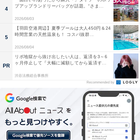
プアップランドリーバッグが話題。“さま...
4
2026/08/03
HiKOKI(ハイコーキ) 36V 充電式 ロータリハンマドリル
【羽田空港周辺】夏季プールは大人450円＆24
DH3628DA ブラック SDSプラスシャンク 蓄電池2個・充
時間営業の天然温泉も！ コスパ抜群...
電器付 DH3628DA(2XPBZ)
5
Amazonで見る
2026/08/04
リボ地獄から抜け出したい人は、返済を3～6
ヶ月停止して『大幅に減額してから返済す...
PR
HiKOKI(ハイコーキ) コードレスインパクトドライバ
渋谷法務総合事務所
Recommended by
【Amazon.co.jp限定】HiKOKI(ハイコーキ) 36V 充電式