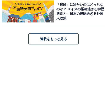
HiKOKI(ハイコーキ) コードレスクリーナ
「移民」に冷たいのはどっちな
のか？ スイスの厳格過ぎる学歴
選別と、日本の曖昧過ぎる外国
人政策
HiKOKI(ハイコーキ) 36V 充電式 ロータリーハンマドリル
連載をもっと見る
DH3628DA SDSプラスシャンク 最大穴あけ能力コンクリ
ート28mm 集じんシステム取り付け可 バッテリー・充電
器・ケース別売 DH3628DA (NN)
Amazonで見る
HiKOKI(ハイコーキ) 36V コードレス振動ドライバド
リル