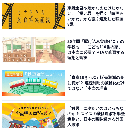
東野圭吾や湊かなえだけじゃな
い、「業と罪」を描く『映画ち
いかわ』から強く連想した映画
View this post on Instagram
8選
20年間「駆け込み実績ゼロ」の
学校も…「こども110番の家」
は本当に必要？ PTAが直面する
理想と現実
「青春18きっぷ」販売激減の裏
に何が？ 連続利用の厳格化だけ
ではない「本当の理由」
1位には綾野剛さんが選ばれました。綾野さんは、2003
年に放送した『仮面ライダー555』（テレビ朝日系）で
「移民」に冷たいのはどっちな
俳優デビュー。以降、NHK連続テレビ小説やNHK大河ド
のか？ スイスの厳格過ぎる学歴
ラマにも出演し、どんな役でも演じられる俳優として人
選別と、日本の曖昧過ぎる外国
人政策
気を集めます。