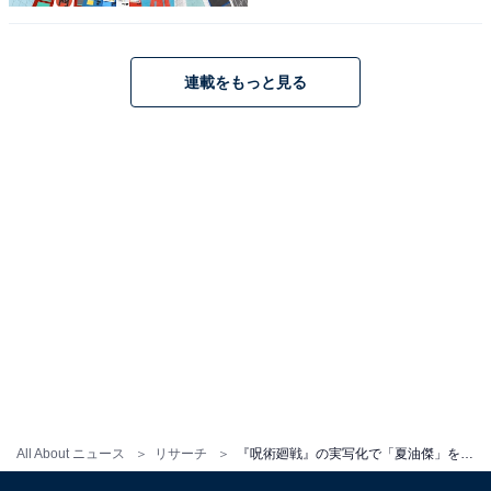
実写化作品への参加も多く、『新宿スワン』『ホムンク
ルス』『カラオケ行こ!』などに出演。また、主演を務め
連載をもっと見る
た『コウノドリ』（TBS系）は高視聴率を記録し、『幽
☆遊☆白書』（Netflix）で演じた戸愚呂弟も大きな話題
となりました。
回答者からは、「低い声の重さとミステリアスさが夏油
と完全一致」（50代男性／神奈川県）、「独特の存在感
とミステリアスな雰囲気で、夏油の“静かな狂気”を表現
できると思う」（50代男性／広島県）、「闇落ちする描
写を上手く表現してくれそうです」（30代女性／北海
道）などの意見が寄せられました。
All About ニュース
リサーチ
『呪術廻戦』の実写化で「夏油傑」を演じてほしい俳優ランキング！ 「松坂桃李」を大差で上回る1位は？