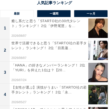
性／福島県）、「穏やかだけど内に闇を抱えている役が
得意」（40代男性／愛知県）、「落ち着いた大人の雰囲
最新
一週間
一ヶ月
気と深みのある演技が夏油傑の思想や複雑な感情を表現
癒し系だと思う「STARTO社の30代タレン
するのに合っている」（30代男性／富山県）などの意見
ト」ランキング！ 2位「伊野尾慧」を...
1
が寄せられました。
2026/08/07
世界で活躍できると思う「STARTO社の若手タ
レント」ランキング！ 2位「目黒蓮...
2
松坂桃李さんに関する商品をAmazonで見る
2026/08/07
「HANA」の好きなメンバーランキング！ 2位
「YURI」を抑えた1位は？【20...
3
2026/07/24
【女性が選ぶ】演技がうまい「STARTO社の若
手タレント」ランキング！ 2位「永...
4
2026/05/27