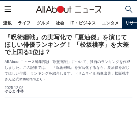
連載
ライフ
グルメ
社会
IT・ビジネス
エンタメ
リサ
『呪術廻戦』の実写化で「夏油傑」を演じて
ほしい俳優ランキング！ 「松坂桃李」を大差
で上回る1位は？
All About ニュース編集部は『呪術廻戦』について、独自のランキングを作成
しました。この記事では、「『呪術廻戦』を実写化するなら、夏油傑を演じ
てほしい俳優」ランキングを紹介します。（サムネイル画像出典：松阪桃李
さん公式Instagramより）
2025.12.05
ゆるま 小林