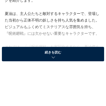
グを紹介します。
夏油は、主人公たちと敵対するキャラクターで、登場し
た当初から正体不明の妖しさを持ち人気を集めました。
ビジュアルもふくめてミステリアスな雰囲気を持ち、
『呪術廻戦』には欠かせない重要なキャラクターです。
それでは、「『呪術廻戦』を実写化するなら、夏油傑を
続きを読む
演じてほしい俳優」ランキングの結果をみていきましょ
う。
＞5位までの全ランキング結果を見る
※本記事で紹介している商品の購入やサービスの利用により、売上の一部が
オールアバウトに還元されることがあります。
2位：松坂桃李／15票