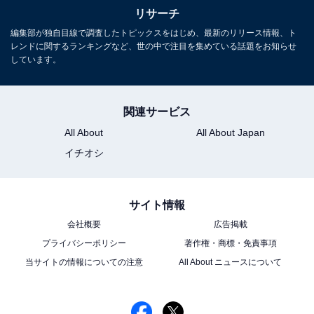
綾野剛さんに関する商品をAmazonで見る
リサーチ
編集部が独自目線で調査したトピックスをはじめ、最新のリリース情報、ト
レンドに関するランキングなど、世の中で注目を集めている話題をお知らせ
しています。
※回答者コメントは原文ママです
関連サービス
この記事の執筆者：
ゆるま 小林
All About
All About Japan
元テレビ局スタッフ
イチオシ
長年に渡ってテレビ局でバラエティー番組、情報番組などを制作。
その後、フリーランスの編集・ライターに転身。芸能情報に精通
サイト情報
し、週刊誌、ネットニュースでテレビや芸能人に関するコラムなど
...続きを読む
を執筆。編集プロダクション「ゆるま」を立ち上げる。
会社概要
広告掲載
プライバシーポリシー
著作権・商標・免責事項
当サイトの情報についての注意
All About ニュースについて
5位までの全ランキング結果を見
次ページ
る