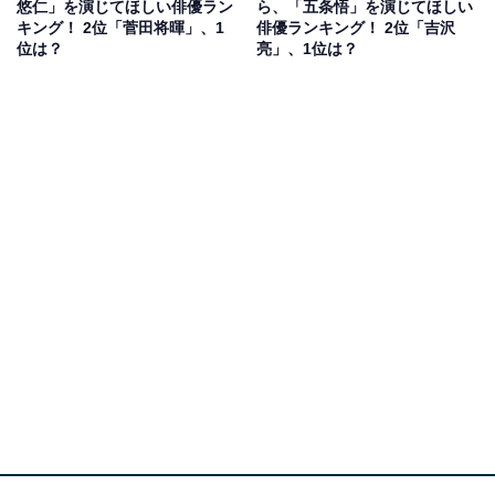
悠仁」を演じてほしい俳優ラン
ら、「五条悟」を演じてほしい
キング！ 2位「菅田将暉」、1
俳優ランキング！ 2位「吉沢
位は？
亮」、1位は？
2位には松坂桃李さんが選ばれました。松坂さんは、
2008年にオーディションを通じて雑誌の専属モデルとし
て芸能活動をスタート。2009年に放送された『侍戦隊シ
ンケンジャー』（テレビ朝日系）でブレークし、すぐに
人気俳優として数多くの作品に出演します。
映画『孤狼の血』や『新聞記者』などで難しい役を完璧
に演じ、演技派として評価が高い松坂さん。実写化作品
では、映画『耳をすませば』が大きな話題を集めていま
す。
回答者からは、「落ち着いた雰囲気と存在感があり、冷
徹な表情と内に秘めた狂気を演じ分けられる」（20代女