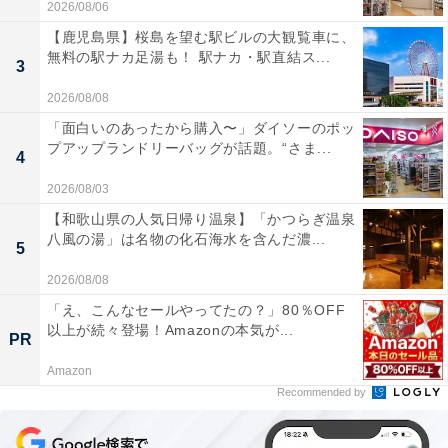
2026/08/06
【鹿児島県】桜島を望む駅ビルの大観覧車に、
無料の駅ナカ足湯も！ 駅ナカ・駅直結ス...
3
2026/08/08
「面白いのあったから購入〜」ダイソーのポッ
プアップランドリーバッグが話題。“さま...
4
2026/08/03
【和歌山県の人気日帰り温泉】「かつらぎ温泉
八風の湯」は名物の化石海水を含んだ濃...
5
2026/08/08
「え、こんなセールやってたの？」80％OFF
以上が続々登場！Amazonの本気が...
PR
Amazon
Recommended by