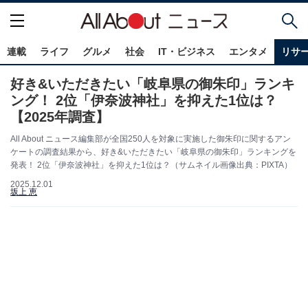
連載
ライフ
グルメ
社会
IT・ビジネス
エンタメ
リサ
好き&いただきたい「岐阜県の御朱印」ランキ
ング！ 2位「伊奈波神社」を抑えた1位は？
【2025年調査】
All About ニュース編集部が全国250人を対象に実施した御朱印に関するアン
ケートの調査結果から、好き&いただきたい「岐阜県の御朱印」ランキングを
発表！ 2位「伊奈波神社」を抑えた1位は？（サムネイル画像出典：PIXTA）
2025.12.01
坂上 恵