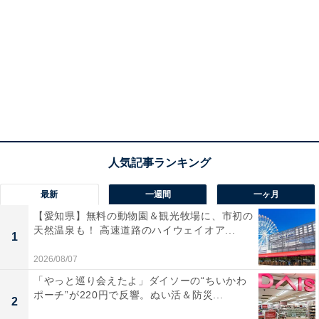
最新
一週間
一ヶ月
【愛知県】無料の動物園＆観光牧場に、市初の
天然温泉も！ 高速道路のハイウェイオア...
1
2026/08/07
「やっと巡り会えたよ」ダイソーの“ちいかわ
ポーチ”が220円で反響。ぬい活＆防災...
2