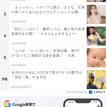
2026/01/29
「えっっろい」ヘラヘラ三銃士・まりな、圧巻
の美バストあらわなグラビアショット公開...
3
2023/09/29
「顔ちっっちゃ！」藤田ニコル、娘と初の北海
道旅行を公開！ 「スタイルよすぎるよ〜...
4
2026/08/08
「ユメが、ついに歩いた」杉浦太陽、第5子
が“立っち”に挑戦する姿を披露！ 「出来...
5
2026/08/04
８月のロト6はこの方法で買え!!６つの数字が
『完全一致』する方法
PR
株式会社MURA
Recommended by