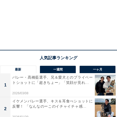
最新
一週間
一ヶ月
バレー・髙橋藍選手、兄＆愛犬とのプライベー
トショットに「超きちょー」「笑顔が見れ...
1
2026/03/08
イケメンバレー選手、キス＆耳食べショットに
反響！ 「なんなのーこのイチャイチャ感...
2