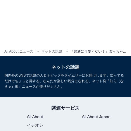
All About ニュース
ネットの話題
「普通に可愛くない？」ぽっちゃりインフルエンサー、「盛りすぎた加工」を謝罪。「正直すぎる！」
ネットの話題
国内外のSNSで話題の人＆トピックをタイムリーにお届けします。知ってる
だけでちょっと得する、なんだか楽しい気分になれる、ネット発「知ら（な
きゃ）損」ニュースが盛りだくさん。
関連サービス
All About
All About Japan
イチオシ