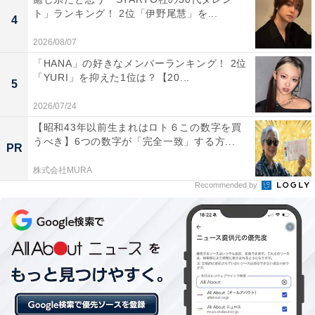
ト」ランキング！ 2位「伊野尾慧」を...
4
2026/08/07
「HANA」の好きなメンバーランキング！ 2位
「YURI」を抑えた1位は？【20...
5
2026/07/24
【昭和43年以前生まれはロト６この数字を買
うべき】6つの数字が「完全一致」する方...
PR
株式会社MURA
Recommended by
『ハリー・ポッター』シリーズで好きな作品ランキング（画像出典：
Amazon）
1位は『ハリー・ポッターと賢者の石』でした。