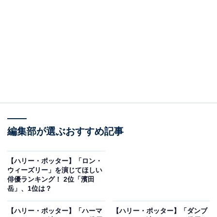
『ハリー・ポッター』シリーズで好きな作品ランキング（画像出典：
Amazon）
2位にランクインしたのは、『ハリー・ポッターとアズ
カバンの囚人』です。
編集部が選ぶおすすめ記事
シリーズ3作目の同作は、2004年に映画が公開。アズカ
バン監獄から脱獄した囚人シリウス・ブラックを中心に
【ハリー・ポッター】「ロン・
物語が展開され、ハリー・ポッターの成長と魔法界の闇
ウィーズリー」を演じてほしい
俳優ランキング！ 2位「濱田
が交差する転換期ともなる重要な作品です。物語全体の
岳」、1位は？
中心人物であるハリー・ポッター、ロン・ウィーズリ
ー、ハーマイオニー・グレンジャーたちはホグワーツ魔
【ハリー・ポッター】「ハーマ
【ハリー・ポッター】「ダンブ