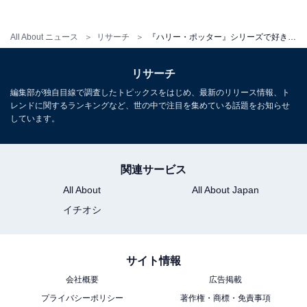
8位までの全ランキング結果を見
次ページ
る
All About ニュース
リサーチ
『ハリー・ポッター』シリーズで好きな作品ランキング！ 2位「アズカバンの囚人」、圧倒的1位は？【2025年調査】
リサーチ
編集部が独自目線で調査したトピックスをはじめ、最新のリリース情報、ト
レンドに関するランキングなど、世の中で注目を集めている話題をお知らせ
しています。
関連サービス
All About
All About Japan
イチオシ
サイト情報
会社概要
広告掲載
こちらもおすすめ
プライバシーポリシー
著作権・商標・免責事項
【ハリー・ポッター】「ハリー・ポッター」を