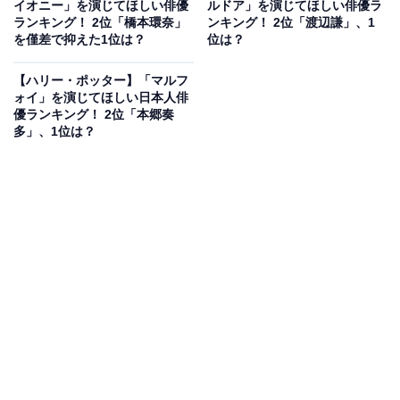
イオニー」を演じてほしい俳優
ルドア」を演じてほしい俳優ラ
法魔術学校3年生となり、闇の魔術に対する防衛術の新
ランキング！ 2位「橋本環奈」
ンキング！ 2位「渡辺謙」、1
任教師リーマス・ルーピンと交流しながら、大きく成長
を僅差で抑えた1位は？
位は？
していきます。
【ハリー・ポッター】「マルフ
ォイ」を演じてほしい日本人俳
アンケート回答では、「ハリーの唯一の家族となるシリ
優ランキング！ 2位「本郷奏
多」、1位は？
ウスブラックのファンで、心が温かくなるから」（20代
女性／神奈川県）、「シリーズの中でも物語の雰囲気が
大きく変わり、キャラクターの心情が深く描かれている
点が魅力的だから。シリウスの登場や時間逆行など、ス
トーリー展開も緊張感があり印象に残ったから」（20代
女性／長崎県）、「シリーズの中でも映像表現が一気に
進化し、物語のダークさが増した印象的な作品。時間を
操る展開やシリウス・ブラックの登場など、見応えのあ
る要素が詰まっていて好きです」（40代男性／北海道）
などのコメントが集まりました。
『ハリー・ポッターとアズカバンの囚人』に関する商品を