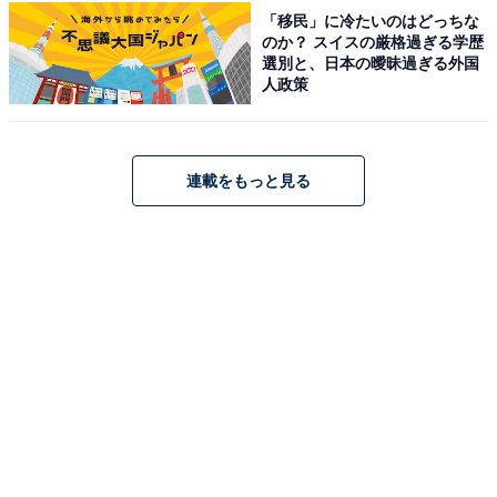
ーや、友情の芽生えやハリーの成長が丁寧に描かれてい
「移民」に冷たいのはどっちな
て、初めての冒険に胸が高鳴る温かくワクワクする物語
のか？ スイスの厳格過ぎる学歴
選別と、日本の曖昧過ぎる外国
だから」（10代男性／愛知県）といった声が寄せられま
人政策
した。
『ハリー・ポッターと賢者の石』に関する商品をAmazonで見る
連載をもっと見る
※回答者からのコメントは原文ママです
この記事の執筆者：
友野 カイ
フリーライター及び編集補佐。スポーツの現場を取材する傍ら、テ
レビ好きが高じて複数のエンタメメディアでも執筆。中でもお笑
い・バラエティ番組を網羅的に視聴し、エンタメ関連の情報収集源
...続きを読む
も大半がテレビから。宣伝会議「編集･ライター養成講座 総合コー
ス」修了。