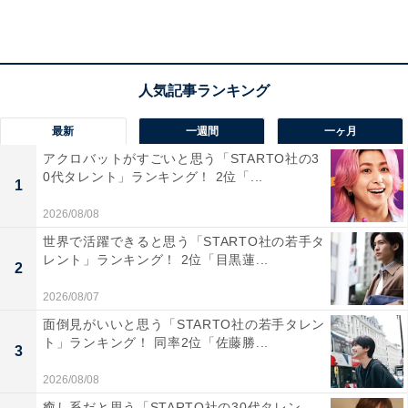
Amazonで見る
最新
一週間
一ヶ月
アクロバットがすごいと思う「STARTO社の3
0代タレント」ランキング！ 2位「...
1
2026/08/08
世界で活躍できると思う「STARTO社の若手タ
レント」ランキング！ 2位「目黒蓮...
2
2026/08/07
面倒見がいいと思う「STARTO社の若手タレン
ト」ランキング！ 同率2位「佐藤勝...
1位：『ハリー・ポッターと賢者の石』（2001
3
年）／172票
2026/08/08
癒し系だと思う「STARTO社の30代タレン