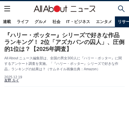
連載
ライフ
グルメ
社会
IT・ビジネス
エンタメ
リサ
『ハリー・ポッター』シリーズで好きな作品
ランキング！ 2位「アズカバンの囚人」、圧倒
的1位は？【2025年調査】
All About ニュース編集部は、全国の男女300人に『ハリー・ポッター』に関
するアンケート調査を実施。「『ハリー・ポッター』シリーズで好きな作
品」ランキングの結果は？（サムネイル画像出典：Amazon）
2025.12.19
友野 カイ