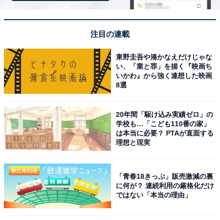
2001年に映画化された記念すべきシリーズ1作目。幼い
頃から孤児同然に育った11歳のハリー・ポッターが、ホ
グワーツ魔法魔術学校に入学して魔法界へと足を踏み入
注目の連載
れます。魔法界では友情を育むロンやハーマイオニー、
東野圭吾や湊かなえだけじゃな
ライバルとなるドラコ・マルフォイなど魅力的なキャラ
い、「業と罪」を描く『映画ち
クターが登場。透明マントや呪文を魅力的に映し、全世
いかわ』から強く連想した映画
8選
界の観客を魔法界へ誘い込んだ不朽の名作です。
回答者からは、「小学生の時に初めて観て、世界観に夢
20年間「駆け込み実績ゼロ」の
学校も…「こども110番の家」
中になった記憶があり、感動したのを覚えています。大
は本当に必要？ PTAが直面する
人になってから見返しましたが、やはり賢者の石が一番
理想と現実
わくわくします」（30代女性／富山県）、「冒険、魔
法、ハリーたちの幼いながらの友情が1番ありそれ以降
「青春18きっぷ」販売激減の裏
は話が難しくなっていき冒険や魔法要素よりも繋がった
に何が？ 連続利用の厳格化だけ
ではない「本当の理由」
謎を解く要素が強くなったため」（30代女性／滋賀
県）、「魔法世界の鮮やかな描写と魅力的なキャラクタ