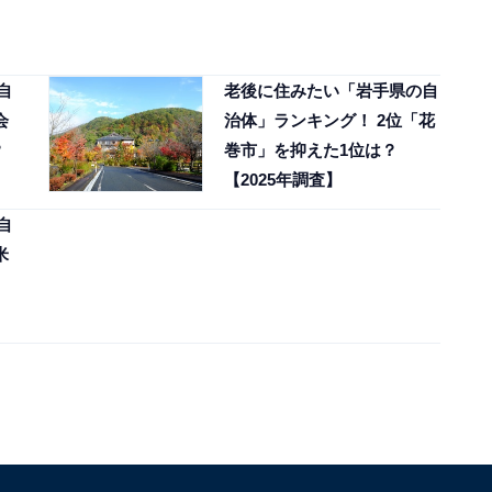
自
老後に住みたい「岩手県の自
会
治体」ランキング！ 2位「花
？
巻市」を抑えた1位は？
【2025年調査】
自
米