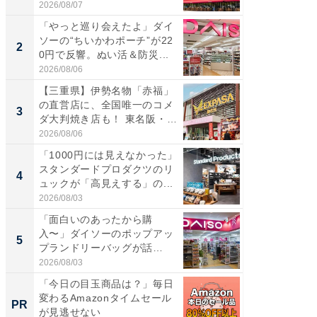
ア...
道...
2026/08/07
2026/08/0
「やっと巡り会えたよ」ダイ
【三重
ソーの“ちいかわポーチ”が22
の直営
2
2
0円で反響。ぬい活＆防災...
ダ大判焼
伊...
2026/08/06
2026/08/0
【三重県】伊勢名物「赤福」
【千葉県
の直営店に、全国唯一のコメ
級マー
3
3
ダ大判焼き店も！ 東名阪・
ノベし
伊...
ー...
2026/08/06
2026/08/0
「1000円には見えなかった」
ステラ
スタンダードプロダクツのリ
詰め放題
4
4
ュックが「高見えする」の...
00円で「
2026/08/03
2026/08/0
「面白いのあったから購
立山連
入〜」ダイソーのポップアッ
風呂に、
5
5
プランドリーバッグが話
層水風
題。“さま...
帰...
2026/08/03
2026/08/0
「今日の目玉商品は？」毎日
「え、
変わるAmazonタイムセール
の？」8
PR
PR
が見逃せない
場！Ama