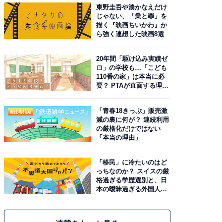
東野圭吾や湊かなえだけ
じゃない、「業と罪」を
描く『映画ちいかわ』か
ら強く連想した映画8選
20年間「駆け込み実績ゼ
ロ」の学校も…「こども
110番の家」は本当に必
要？ PTAが直面する理想
と現実
「青春18きっぷ」販売激
減の裏に何が？ 連続利用
の厳格化だけではない
「本当の理由」
「移民」に冷たいのはど
っちなのか？ スイスの厳
格過ぎる学歴選別と、日
本の曖昧過ぎる外国人政
策