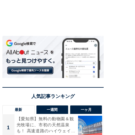
最新
一週間
一ヶ月
【愛知県】無料の動物園＆観
【兵庫
光牧場に、市初の天然温泉
ーメン
1
1
も！ 高速道路のハイウェイオ
再現した