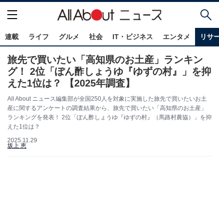
連載
ライフ
グルメ
社会
IT・ビジネス
エンタメ
リサ
旅先で買いたい「高知県のお土産」ランキン
グ！ 2位「ぽん酢しょうゆ『ゆずの村』」を抑
えた1位は？ 【2025年調査】
All About ニュース編集部が全国250人を対象に実施した旅先で買いたいお土
産に関するアンケートの調査結果から、旅先で買いたい「高知県のお土産」
ランキングを発表！ 2位「ぽん酢しょうゆ『ゆずの村』（馬路村農協）」を抑
えた1位は？
2025.11.29
坂上 恵