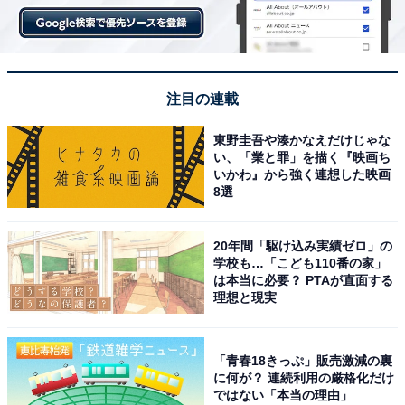
注目の連載
東野圭吾や湊かなえだけじゃな
い、「業と罪」を描く『映画ち
いかわ』から強く連想した映画
8選
20年間「駆け込み実績ゼロ」の
学校も…「こども110番の家」
は本当に必要？ PTAが直面する
理想と現実
「青春18きっぷ」販売激減の裏
に何が？ 連続利用の厳格化だけ
ではない「本当の理由」