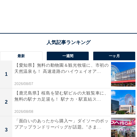
最新
一週間
一ヶ月
【愛知県】無料の動物園＆観光牧場に、市初の
天然温泉も！ 高速道路のハイウェイオア...
1
2026/08/07
【鹿児島県】桜島を望む駅ビルの大観覧車に、
無料の駅ナカ足湯も！ 駅ナカ・駅直結ス...
2
2026/08/08
「面白いのあったから購入〜」ダイソーのポッ
プアップランドリーバッグが話題。“さま...
3