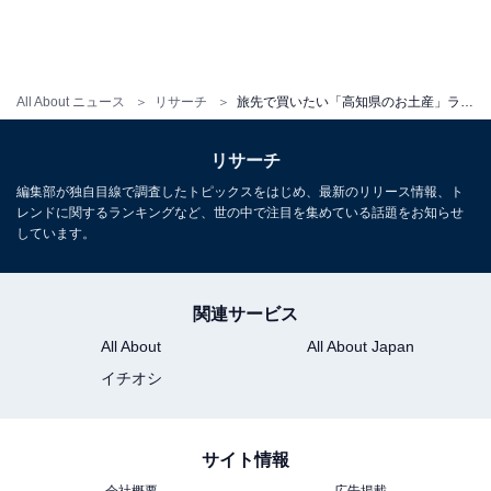
All About ニュース
リサーチ
旅先で買いたい「高知県のお土産」ランキング！ 2位「ぽん酢しょうゆ『ゆずの村』」を抑えた1位は？ 【2025年調査】
リサーチ
編集部が独自目線で調査したトピックスをはじめ、最新のリリース情報、ト
レンドに関するランキングなど、世の中で注目を集めている話題をお知らせ
しています。
関連サービス
All About
All About Japan
イチオシ
サイト情報
会社概要
広告掲載