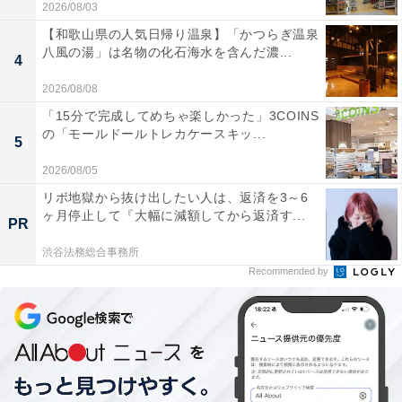
2026/08/03
【和歌山県の人気日帰り温泉】「かつらぎ温泉
八風の湯」は名物の化石海水を含んだ濃...
4
2026/08/08
「15分で完成してめちゃ楽しかった」3COINS
の「モールドールトレカケースキッ...
5
2026/08/05
リボ地獄から抜け出したい人は、返済を3～6
ヶ月停止して『大幅に減額してから返済す...
PR
渋谷法務総合事務所
Recommended by