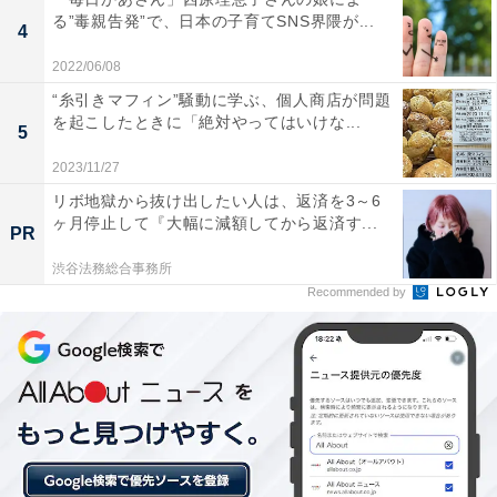
る”毒親告発”で、日本の子育てSNS界隈が...
4
2022/06/08
“糸引きマフィン”騒動に学ぶ、個人商店が問題
を起こしたときに「絶対やってはいけな...
5
2023/11/27
リボ地獄から抜け出したい人は、返済を3～6
ヶ月停止して『大幅に減額してから返済す...
PR
渋谷法務総合事務所
Recommended by
アメリカ移民の現状
アメリカで移民が問題になるのは今回が初めてではあり
ません。移民に対する恐怖感や反感は常に存在し、様々