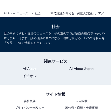
たとえば、タクシーの運転手の方に出身国を聞くと、ア
フガニスタンとかイランという答えが返ってきます。ま
All About ニュース
社会
日本で議論が高まる「外国人対策」。アメリカでは州兵動員まで起きるほど「移民問題」が深刻化している
さに世界中から人が集まっているのです。
社会
アメリカ生まれではない人たちがアメリカ経済を支え、
世の中をにぎわず注目のニュースを、その道のプロが独自の視点でわかりや
すく掘り下げます。読めば話のネタになる、視野が広がる、いつでも何かを
社会の中に根付き、その子どもたちがアメリカの学校で
「発見」できる情報をお伝えします。
教育を受けています。
関連サービス
All About
All About Japan
イチオシ
サイト情報
会社概要
広告掲載
プライバシーポリシー
著作権・商標・免責事項
日本人が知っておくべきアメリカのこと