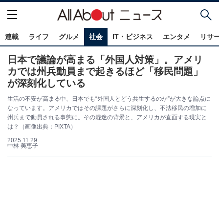
連載
ライフ
グルメ
社会
IT・ビジネス
エンタメ
リサ
日本で議論が高まる「外国人対策」。アメリ
カでは州兵動員まで起きるほど「移民問題」
が深刻化している
生活の不安が高まる中、日本でも“外国人とどう共生するのか”が大きな論点に
なっています。アメリカではその課題がさらに深刻化し、不法移民の増加に
州兵まで動員される事態に。その混迷の背景と、アメリカが直面する現実と
は？（画像出典：PIXTA）
2025.11.29
中林 美恵子