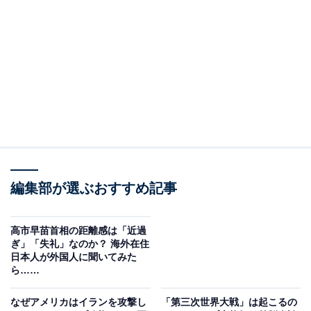
子・著／辰巳出版）から読み解きます。アメリカの例か
ら、私たちは何を学ぶべきなのでしょうか？
※本記事で紹介している商品の購入やサービスの利用により、売上の一部が
オールアバウトに還元されることがあります。
不法移民と州兵の動員
アメリカが直面している混迷の1つに、不法移民問題が
あります。アメリカは移民の国です。そもそものアメリ
カの歴史も、17世紀初めに当時のイングランド王ジェー
編集部が選ぶおすすめ記事
ムズ1世による弾圧から逃れて、人々が上陸したことか
ら始まっています。
高市早苗首相の距離感は「近過
ぎ」「失礼」なのか？ 海外在住
ここでいう「移民」とは、外国生まれでアメリカに移住
日本人が外国人に聞いてみた
してきた人（国籍は問わない）のことですが、国際移住
ら……
機関（IOM）の『2024年版世界移住報告書』によると、
なぜアメリカはイランを攻撃し
「第三次世界大戦」は起こるの
国際的な移民は2億8100万人で、世界人口の約3.6％に当