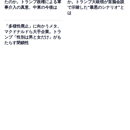
たのか。トランプ政権による軍
か。トランプ大統領が首脳会談
たると推定されています。
事介入の真意、中東の今後は
で示唆した“最悪のシナリオ”と
は
アメリカは世界最大の移民受け入れ国で、2020年時点の
「多様性廃止」に向かうメタ、
移民数は4343万人で、人口に占める移民の割合は13.1％
マクドナルドら大手企業。トラ
ンプ「性別は男と女だけ」がも
に達しています。
たらす閉鎖性
アメリカには、「家族に基づく移民ビザ」「雇用に基づ
く移民ビザ」「国際養子縁組」などがあり、これを取得
すると、入国が許可された時点で合法的に入国した移
民、米国永住者または条件付永住者の資格を得られると
されています。一方で、「移民ビザ」を取得せずに入国
した人を「不法移民」と呼びます。
トランプ大統領は、「不法移民」に厳しい措置をとって
います。第1期目には、不法移民をなくすためにメキシ
コ国境に壁をつくりました。不法移民だけではなく、敵