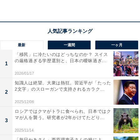
対する国々からの留学生などについても認めないという
強硬な姿勢を示しています。
アメリカ移民・関税執行局（Immigration and Customs
Enforcement：ICE）による苛烈な取り締まりを強化した
最新
一週間
一ヶ月
ため、2025年6月には、サンフランシスコなどで大規模
「移民」に冷たいのはどっちなのか？ スイス
な「不法移民取り締まり反対運動」が起き、一部が暴徒
の厳格過ぎる学歴選別と、日本の曖昧過ぎ...
1
化しました。
2026/01/17
知識人は絶望、大衆は熱狂。習近平が「たった
それに対してトランプ大統領は、州兵を動員して鎮圧に
2文字」のスローガンで支持されるカラク...
2
あたっています。アメリカでは基本的に州兵は各州が保
有し、平時は州知事の指揮下にありますが、有事の際は
2025/12/06
大統領の指揮下に入ることになっているからです。しか
ロシアではクマがトラに食べられ、日本ではク
マが人を襲う。研究者が2年かけてたどり...
し、過激な反対運動を「有事」と見るかどうかの判断は
3
微妙であり、このことで、州知事との間で軋轢が起きま
2025/11/14
した。
「毎日かあさん」西原理恵子さんの娘によ