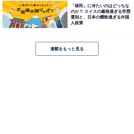
「移民」に冷たいのはどっちな
たとえば、アメリカの合計特殊出生率は1.7です。一般的
のか？ スイスの厳格過ぎる学歴
に、合計特殊出生率（1人の女性が一生の間に産む子ど
選別と、日本の曖昧過ぎる外国
人政策
もの平均人数）が2.06を下回ると人口が減少するといわ
れていますが、アメリカの人口は増え続けています。
それは毎年多数の移民を受け入れているからです。人口
連載をもっと見る
が増加するということは労働力の増加を意味しています
から、アメリカの経済成長にとってプラスになっている
ということです。
今アメリカで移民問題がクローズアップされている背景
には、戦後長く「アメリカ一強」の時代が続いたことも
あって、移民の受け入れに比較的寛容だった側面もある
でしょう。その結果、アメリカには多様な人々が、様々
な宗教と共に暮らしています。