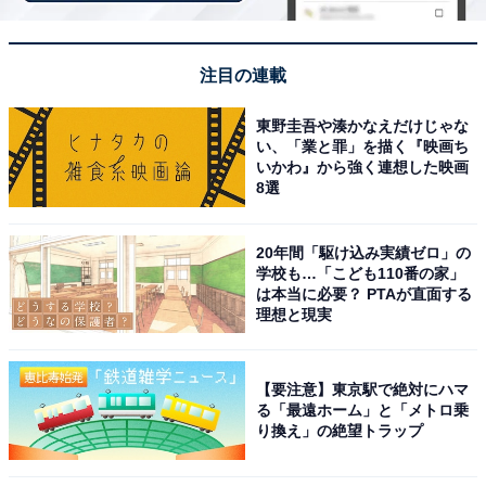
なかたちでしばしば表面化しています。たとえば、太平
洋戦争中には、日系移民が排斥され、収容所に隔離され
注目の連載
たことがありました。
東野圭吾や湊かなえだけじゃな
その根拠の1つは、1798年に制定された「敵性外国人
い、「業と罪」を描く『映画ち
いかわ』から強く連想した映画
法」です。戦時下を想定した古い法律であり、本来は
8選
「不法移民」に適用できる根拠法ではなく、戦時に敵国
の国籍者を対象とする法律です。しかし、トランプ大統
20年間「駆け込み実績ゼロ」の
領は今回、これを使って「不法移民」を排除しようとし
学校も…「こども110番の家」
は本当に必要？ PTAが直面する
ているのですが、平時にもかかわらず「敵国」というの
理想と現実
は理にかなわないとして物議を醸しています。
ここで1つ確認しておかなければならないことがありま
【要注意】東京駅で絶対にハマ
る「最遠ホーム」と「メトロ乗
す。それは、アメリカという国が「移民」に依存してい
り換え」の絶望トラップ
る面も大きいということです。