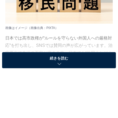
画像はイメージ（画像出典：PIXTA）
日本では高市政権が“ルールを守らない外国人への厳格対
応”を打ち出し、SNSでは賛同の声が広がっています。治
安悪化で生活の不安が高まる中、日本でも“外国人とどう
続きを読む
共生するのか”が大きな論点に。
一方、アメリカでは不法移民問題が国家レベルの危機に
発展し、州兵派遣まで行われているという報道も。
本記事では、この混迷の背景と移民国家アメリカが直面
する現実を、
『日本人が知っておくべきアメリカのこと』
（中林美恵