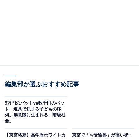
手を出す「幼稚な暴力」が目立つようになっていると言
います。
では、なぜ小学生の暴力が急増し、その内容が「幼稚
化」しているのか。その背景には、子どもたちの「精神
年齢の低下」があると言います。つまり、かつて年少や
年中クラスにいるような未熟な子どもたちが、そのまま
小学校に上がってきているのです。
本記事では、未熟で暴力的な子が増加している原因の一
編集部が選ぶおすすめ記事
つ、「コミュニケーション能力の脆弱さ」に注目。 なぜ
今の子どもたちは「人との付き合い方」を学べないまま
5万円のバットvs数千円のバッ
小学生になってしまうのか。本書より抜粋し、意外な
ト…道具で決まる子どもの序
「ある経験」の欠如について解説します。
列。無意識に生まれる「階級社
会」
※本記事で紹介している商品の購入やサービスの利用により、売上の一部が
オールアバウトに還元されることがあります。
【東京格差】高学歴ホワイトカ
東京で「お受験熱」が高い街・