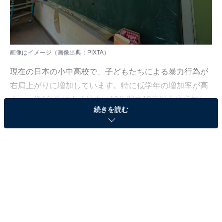
画像はイメージ（画像出典：PIXTA）
現在の日本の小中高校で、子どもたちによる暴力行為が
右肩上がりに増加しています。特に低学年の増加率が高
く、小学1年生による暴力は10年間で10倍以上に増加し
続きを読む
ています。
ノンフィクション作家・石井光太さんは著書
『傷つけ合う子どもたち 大人の知らない、加害と被
害』
（CEメディアハウス）の中で、昔の校内暴力は「不良グ
ループ」による計画的なもので、ある種の「反抗」の表
現だったけれど、今は、些細なことで激高し、衝動的に