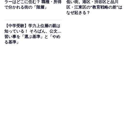
ラーはどこに住む？ 職種・所得
低い街。港区・渋谷区と品川
付き合い方を知らない子どもたち
で分かれる街の「階層」
区・江東区の“教育戦略の差”は
なぜ起きる？
現在の子どもたちに見られる傾向としてあるのが、コミ
【中学受験】学力上位層の親は
ュニケーション能力の脆弱さです。
知っている！ そろばん、公文…
習い事を「選ぶ基準」と「やめ
る基準」
どうしてコミュニケーションの力が弱くなっているの
か。小学校の先生方によれば、進学する前の生活の中
で、他者との付き合い方を学ぶ機会が減っていることが
原因だということです。
そもそも人は、コミュニケーション能力を生まれながら
にして身につけていません。どの子どもも生後間もない
頃は、言葉を満足に話すことも、物事を細かく考えるこ
ともできないので、泣きわめくことで自己主張をしま
す。お腹が空いた時、オムツの交換をしてほしい時、眠
気に襲われた時、そのつど言葉ではなく、泣くことで訴