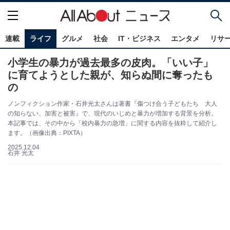
連載
ライフ
グルメ
社会
IT・ビジネス
エンタメ
リサ
小学生の暴力が過去最多の皮肉。「いい子」
に育てようとした親が、知らぬ間に奪ったも
の
ノンフィクション作家・石井光太さんは著書『傷つけ合う子どもたち 大人
の知らない、加害と被害』で、現代のいじめと暴力が増加する背景を分析。
本記事では、その中から「校内暴力の急増」に関する内容を抜粋して紹介し
ます。（画像出典：PIXTA）
2025.12.04
石井 光太