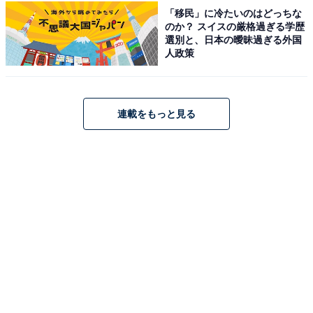
ん。
「移民」に冷たいのはどっちな
のか？ スイスの厳格過ぎる学歴
選別と、日本の曖昧過ぎる外国
一連のプロセスをしっかりと経た子は、6歳くらいの頃
人政策
には理性的な言動が身につくようになります。小学生が
教室でみんなと机を並べて黙って授業を聞いたり、行事
で規律に従って動いたりすることができるのはそのため
連載をもっと見る
です。
ところが、現在の子どもたちは、社会環境の大きな変化
によってこのような経験を十分につむことができなくな
っています。社会性を身につけるための経験値を得られ
ないまま大きくなっているのです。
要因は無数にありますが、一つ象徴的なものを挙げると
すれば、“雑多な人間関係の中での自由な遊び”の不足で
しょう。