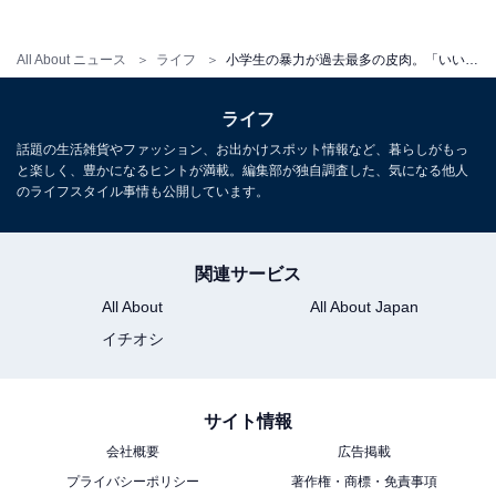
All About ニュース
ライフ
小学生の暴力が過去最多の皮肉。「いい子」に育てようとした親が、知らぬ間に奪ったもの
ライフ
話題の生活雑貨やファッション、お出かけスポット情報など、暮らしがもっ
と楽しく、豊かになるヒントが満載。編集部が独自調査した、気になる他人
のライフスタイル事情も公開しています。
関連サービス
All About
All About Japan
イチオシ
子どもの“自由な遊び”が消えた時代
サイト情報
会社概要
広告掲載
東京都の小学校の先生は、こう話しています。
プライバシーポリシー
著作権・商標・免責事項