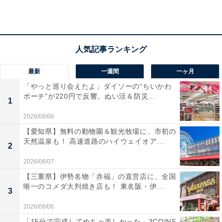
えかけるのです。
保護者や保育園の先生は、それを100％受け入れてくれ
る存在です。そして最初は泣くだけだった子どもも、1
歳、2歳と年齢が上がるにつれて少しずつ言葉を覚え、
最新
一週間
一ヶ月
「まんま（ご飯）」と言ったり、「ねんね（眠い）」と
「やっと巡り会えたよ」ダイソーの“ちいかわ
言ったりするようになっていきます。言葉によるコミュ
ポーチ”が220円で反響。ぬい活＆防災...
1
ニケーションのはじまりです。
2026/08/06
【愛知県】無料の動物園＆観光牧場に、市初の
3歳を過ぎたあたりから、子どもたちは保育園、幼稚
天然温泉も！ 高速道路のハイウェイオア...
2
園、公園、児童館、レジャー施設、習い事などを通し
て、不特定多数の他者と接するようになります。この頃
2026/08/07
には彼らもだいぶ語彙を獲得しているので、自分でコミ
【三重県】伊勢名物「赤福」の直営店に、全国
唯一のコメダ大判焼き店も！ 東名阪・伊...
ュニケーションを取ろうとします。
3
2026/08/06
とはいえ、この年代の子たちは、大人のように人付き合
「15分で完成してめちゃ楽しかった」3COINS