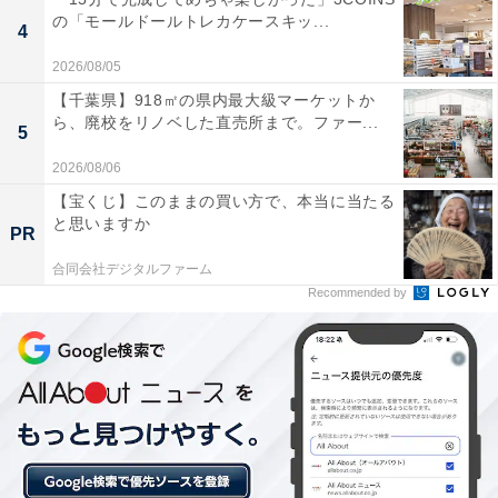
いに慣れていません。そのため、お互いに意思の疎通が
の「モールドールトレカケースキッ...
4
うまくいかず、相手と衝突してしまうことがあります。
2026/08/05
友達に遊具を取られて衝動的に叩く、遊びのルールを破
【千葉県】918㎡の県内最大級マーケットか
って注意される、人が大切にしていた物を壊す……。
ら、廃校をリノベした直売所まで。ファー...
5
2026/08/06
こうしたことが起こるのは、子どもの成長段階を考えれ
【宝くじ】このままの買い方で、本当に当たる
ば仕方のないことです。だからこそ、トラブルになった
と思いますか
PR
時に、保護者や園の先生が介入し、仲裁してもらい、今
後は何をどうすればいいのかを教えてもらう必要がある
合同会社デジタルファーム
Recommended by
のです。
この段階を越えると、子どもたちは、大人の力を借り
ず、自分自身で失敗を乗り越えることによってコミュニ
ケーション能力を磨いていきます。
10人くらいで意見を出し合いながら何の遊びをするのか