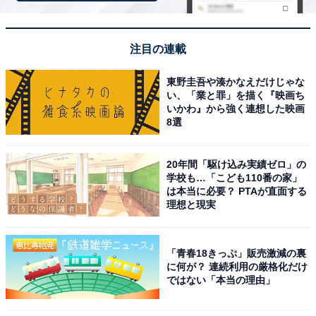
を決めていく、トラブルが生じた時に話し合って解決す
る、帰りが遅くなった時に親にする言い訳を考える。
注目の連載
大人に頼らず、自分でなんとかしようと思うからこそ、
東野圭吾や湊かなえだけじゃな
言葉で気持ちを表現する力だけでなく、リーダーシッ
い、「業と罪」を描く『映画ち
いかわ』から強く連想した映画
プ、思いやり、協調性といった能力がバランスよく育っ
8選
ていくのです。
20年間「駆け込み実績ゼロ」の
子どもたちは雑多な人間関係の中でこうした経験をつむ
学校も…「こども110番の家」
ことで、他者との適切な距離というものを把握し、少し
は本当に必要？ PTAが直面する
理想と現実
ずつ人と上手に接するようになります。
トラブルになることもあるので、保護者からすれば心の
「青春18きっぷ」販売激減の裏
に何が？ 連続利用の厳格化だけ
休まらない時期ではありますが、この年齢の子たちが友
ではない「本当の理由」
達とぶつかるのは、それによってコミュニケーションの
土台となる力を磨いていることに他なりませ