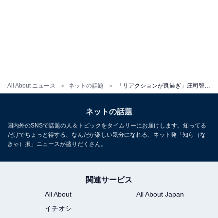
All About ニュース
ネットの話題
「リアクションが良過ぎ」庄司智春、娘2人とのほっこりエピソードに「いいパパ」「泣いちゃう」の声！
ネットの話題
国内外のSNSで話題の人＆トピックをタイムリーにお届けします。知ってる
だけでちょっと得する、なんだか楽しい気分になれる、ネット発「知ら（な
きゃ）損」ニュースが盛りだくさん。
関連サービス
All About
All About Japan
イチオシ