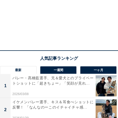
最新
一週間
一ヶ月
バレー・髙橋藍選手、兄＆愛犬とのプライベー
トショットに「超きちょー」「笑顔が見れ...
1
2026/03/08
イケメンバレー選手、キス＆耳食べショットに
反響！ 「なんなのーこのイチャイチャ感...
2