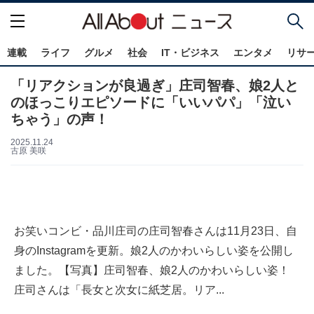
連載
ライフ
グルメ
社会
IT・ビジネス
エンタメ
リサ
「リアクションが良過ぎ」庄司智春、娘2人と
のほっこりエピソードに「いいパパ」「泣い
ちゃう」の声！
2025.11.24
古原 美咲
お笑いコンビ・品川庄司の庄司智春さんは11月23日、自
身のInstagramを更新。娘2人のかわいらしい姿を公開し
ました。【写真】庄司智春、娘2人のかわいらしい姿！
庄司さんは「長女と次女に紙芝居。リア...