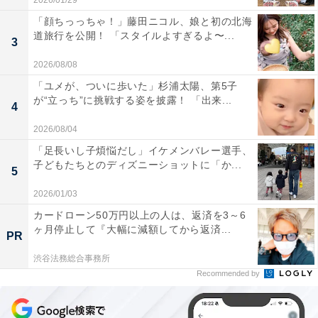
2026/01/29
「顔ちっっちゃ！」藤田ニコル、娘と初の北海
道旅行を公開！ 「スタイルよすぎるよ〜...
3
2026/08/08
「ユメが、ついに歩いた」杉浦太陽、第5子
が“立っち”に挑戦する姿を披露！ 「出来...
4
2026/08/04
「足長いし子煩悩だし」イケメンバレー選手、
子どもたちとのディズニーショットに「か...
5
2026/01/03
カードローン50万円以上の人は、返済を3～6
ヶ月停止して『大幅に減額してから返済...
PR
渋谷法務総合事務所
Recommended by