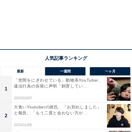
最新
一週間
一ヶ月
「世間をにぎわせている」動物系YouTuber、
違法行為の告発に声明「飼育してい...
1
2025/02/07
大食いYoutuberの彼氏、『お別れしました』
と報告。「もう二度と会わない方が...
2
2024/11/06