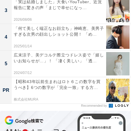
「実は結婚しました」大食いYouTuber、近況
報告に驚きの声「まじで幸せになっ...
3
2026/08/06
「何て美しく端正なお顔立ち」神崎恵、美男子
すぎる次男の顔出しショット公開！ 「め...
4
2025/01/14
広末涼子、美デコルテ際立つドレス姿で「嬉し
いお知らせが…」！ 「凄く美しい」「透...
5
2024/07/12
【昭和43年以前生まれはロト６この数字を買
うべき】6つの数字が「完全一致」する方...
PR
株式会社MURA
Recommended by