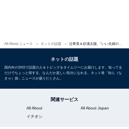
All About ニュース
ネットの話題
辻希美＆杉浦太陽、“いい夫婦の日”にキスショット披露！ 「あ、い、し、て、る」
ネットの話題
国内外のSNSで話題の人＆トピックをタイムリーにお届けします。知ってる
だけでちょっと得する、なんだか楽しい気分になれる、ネット発「知ら（な
きゃ）損」ニュースが盛りだくさん。
関連サービス
All About
All About Japan
イチオシ