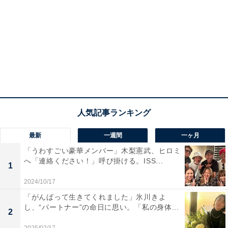
最新
一週間
一ヶ月
「うわすごい豪華メンバー」木梨憲武、ヒロミ
へ「連絡ください！」呼び掛ける。ISS...
1
2024/10/17
「がんばって生きてくれました」氷川きよ
し、“パートナー”の命日に思い。「私の身体...
2