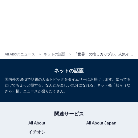
All About ニュース
ネットの話題
「世界一の推しカップル」人気インフルエンサー、彼氏との交際4年記念日を報告！ 「尊すぎる」
ネットの話題
国内外のSNSで話題の人＆トピックをタイムリーにお届けします。知ってる
だけでちょっと得する、なんだか楽しい気分になれる、ネット発「知ら（な
きゃ）損」ニュースが盛りだくさん。
関連サービス
All About
All About Japan
イチオシ