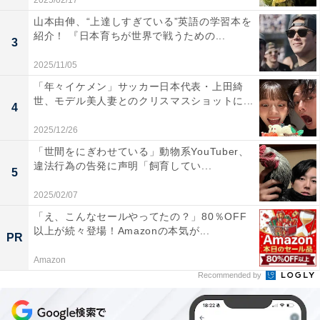
2025/02/17
山本由伸、“上達しすぎている”英語の学習本を
紹介！ 『日本育ちが世界で戦うための...
3
2025/11/05
「年々イケメン」サッカー日本代表・上田綺
世、モデル美人妻とのクリスマスショットに...
4
2025/12/26
「世間をにぎわせている」動物系YouTuber、
違法行為の告発に声明「飼育してい...
5
2025/02/07
「え、こんなセールやってたの？」80％OFF
以上が続々登場！Amazonの本気が...
PR
Amazon
Recommended by