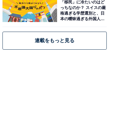
「移民」に冷たいのはど
っちなのか？ スイスの厳
格過ぎる学歴選別と、日
本の曖昧過ぎる外国人政
策
連載をもっと見る