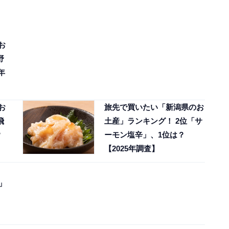
お
野
年
お
旅先で買いたい「新潟県のお
飛
土産」ランキング！ 2位「サ
？
ーモン塩辛」、1位は？
【2025年調査】
」