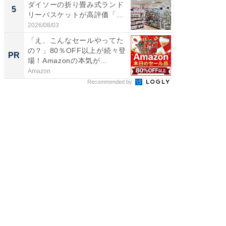
ダイソーの折り畳み式ランド
風呂に、
5
5
リーバスケットが高評価「使
層水風
わ...
帰...
2026/08/03
2026/08/0
「え、こんなセールやってた
ビフィ
の？」80％OFF以上が続々登
「脂肪
PR
PR
場！Amazonの本気が...
Amazon
森永乳業
Recommended by