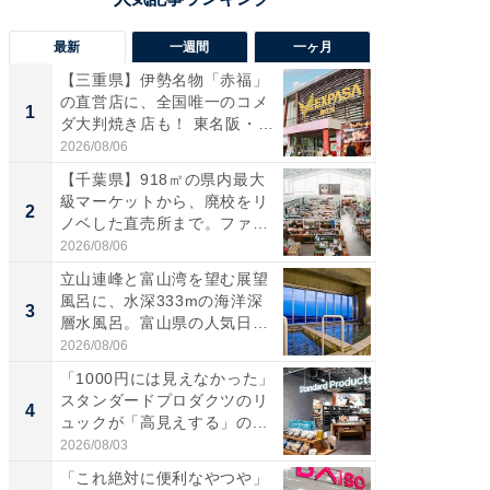
最新
一週間
一ヶ月
【三重県】伊勢名物「赤福」
【兵庫
の直営店に、全国唯一のコメ
ーメン
1
1
ダ大判焼き店も！ 東名阪・
再現した
伊...
道...
2026/08/06
2026/08/0
【千葉県】918㎡の県内最大
【三重
級マーケットから、廃校をリ
の直営
2
2
ノベした直売所まで。ファ
ダ大判焼
ー...
伊...
2026/08/06
2026/08/0
立山連峰と富山湾を望む展望
【千葉県
風呂に、水深333mの海洋深
級マー
3
3
層水風呂。富山県の人気日
ノベし
帰...
ー...
2026/08/06
2026/08/0
「1000円には見えなかった」
ステラ
スタンダードプロダクツのリ
詰め放題
4
4
ュックが「高見えする」の...
00円で「
2026/08/03
2026/08/0
「これ絶対に便利なやつや」
立山連