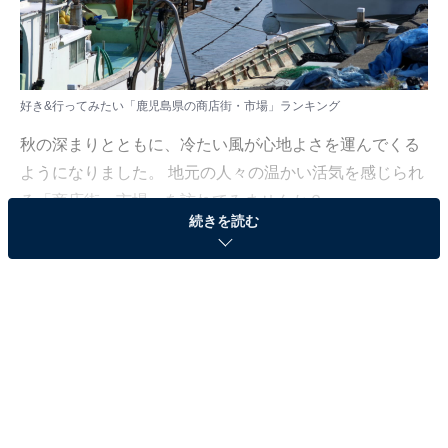
好き&行ってみたい「鹿児島県の商店街・市場」ランキング
秋の深まりとともに、冷たい風が心地よさを運んでくる
ようになりました。 地元の人々の温かい活気を感じられ
る「商店街・市場」を訪れてみませんか？
続きを読む
All About ニュース編集部では、2025年11月18〜19日の
期間、全国10〜60代の男女250人を対象に、「商店街・
市場に関するアンケート」を実施しました。その中か
ら、好き&行ってみたい「鹿児島県の商店街・市場」ラ
ンキングの結果をご紹介します。
＞8位までの全ランキング結果を見る