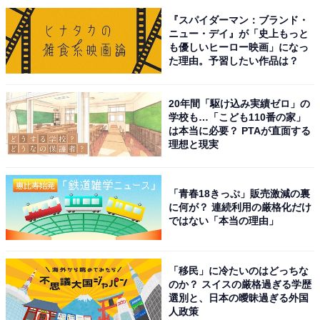
手県）といった声が集まりました。
『スパイダーマン：ブランド・
ニュー・デイ』が「史上もっと
も優しいヒーロー映画」になっ
た理由。予習したい作品は？
※回答者からのコメントは原文ママです
20年間「駆け込み実績ゼロ」の
学校も…「こども110番の家」
次ページ
8位までのランキング結果を見る
は本当に必要？ PTAが直面する
理想と現実
「青春18きっぷ」販売激減の裏
に何が？ 連続利用の厳格化だけ
ではない「本当の理由」
「移民」に冷たいのはどっちな
のか？ スイスの厳格過ぎる学歴
選別と、日本の曖昧過ぎる外国
人政策