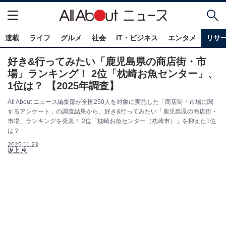
連載
ライフ
グルメ
社会
IT・ビジネス
エンタメ
リサ
好き&行ってみたい「鹿児島県の商店街・市
場」ランキング！ 2位「枕崎お魚センター」、
1位は？ 【2025年調査】
All About ニュース編集部が全国250人を対象に実施した「商店街・市場に関
するアンケート」の調査結果から、好き&行ってみたい「鹿児島県の商店街・
市場」ランキングを発表！ 2位「枕崎お魚センター（枕崎市）」を抑えた1位
は？
2025.11.23
坂上 恵