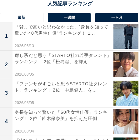
らではの味わいを楽しめそう」（50代女性／神奈川県）
といった声が集まりました。
最新
一週間
一ヶ月
「背まで高いと思わなかった」“身長を知って
驚いた40代男性俳優”ランキング！ 1...
1
2026/06/13
癒し系だと思う「STARTO社の若手タレント」
ランキング！ 2位「松島聡」を抑え...
2
2026/08/05
「ファンサがすごいと思うSTARTO社タレン
ト」ランキング！ 2位「中島健人」を...
3
2026/08/05
身長を知って驚いた「50代女性俳優」ランキ
ング！ 2位「鈴木保奈美」を抑えた圧倒...
4
1位：天文館商店街（鹿児島市）／90票
2026/08/04