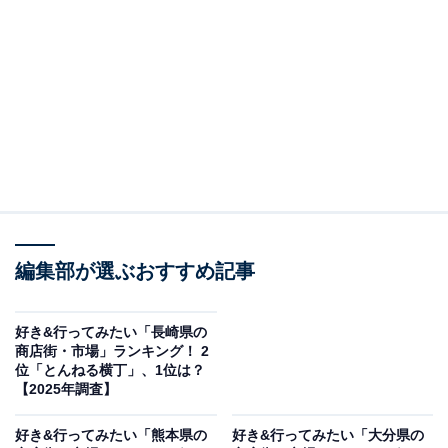
この記事の執筆者：
坂上 恵
All About ニュースの編集者。オールアバウトに入社後、SNSトレン
ドにフォーカスした記事執筆やSEOライティングの経験を経て、の
ちにAll About ニュースチームのメンバーに加入。現在は旅行・カル
...続きを読む
チャー・エンタメなどを中心に企画編集を担当。東京都出身。居酒
屋巡りとスポーツ観戦が生きがい。
調査概要
調査期間：2025年11月18〜19日
編集部が選ぶおすすめ記事
調査方法：インターネット調査
調査対象：全国10〜60代の男女250人
好き&行ってみたい「長崎県の
※本調査は全国250人を対象に実施したもので、結
商店街・市場」ランキング！ 2
位「とんねる横丁」、1位は？
果は回答者の意見を集計したものであり、全体の意
【2025年調査】
見を断定的に示すものではありません
好き&行ってみたい「熊本県の
好き&行ってみたい「大分県の