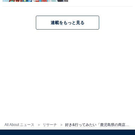
連載をもっと見る
こちらもおすすめ
好き&行ってみたい「沖縄県の商店街・市場」ラ
ンキング！ 2位「ユーグレナモール」、1位は？
【2025年調査】
1
2
All About ニュース
リサーチ
好き&行ってみたい「鹿児島県の商店街・市場」ランキング！ 2位「枕崎お魚センター」、1位は？ 【2025年調査】