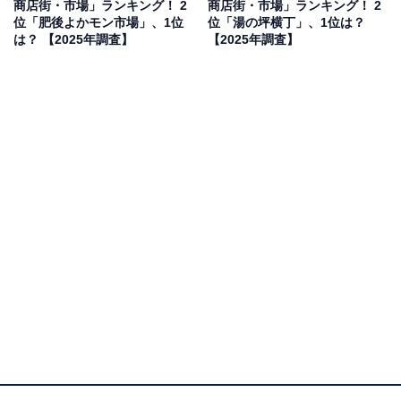
商店街・市場」ランキング！ 2
商店街・市場」ランキング！ 2
位「肥後よかモン市場」、1位
位「湯の坪横丁」、1位は？
は？ 【2025年調査】
【2025年調査】
2位：枕崎お魚センター（枕崎市）／53票
鹿児島県枕崎市にある「枕崎お魚センター」は、カツオ
漁で有名な枕崎港に面した直売所兼レストランです。水
揚げされたばかりの新鮮なピチピチのカツオや地元の魚
介類をたくさん取りそろえていて、特にカツオのタタキ
や刺身はその場で味わうことができます。地元の特産品
や加工品も販売されており、港町の活気と新鮮な海の幸
を求めて、多くの観光客や地元の人々が訪れる人気のス
ポットです。
回答者からは「新鮮なカツオや魚介類を直接購入できる
ほか、食堂で郷土料理も楽しめるから」（40代男性／静
岡県）、「かつおの藁焼きが美味しかったから」（30代
男性／群馬県）、「ロケーションの良い場所で、ここな