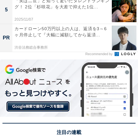
「実は二世」と知って驚いたタレントランキン
堂々の1位に輝いたのは、鹿児島市の中心部にある「天
グ！ 2位「杉咲花」を大差で抑えた1位...
5
文館商店街」です。南九州最大の繁華街の1つで、ファ
2025/11/07
ッション、グルメ、雑貨などいろいろな店舗がたくさん
カードローン50万円以上の人は、返済を3～6
集まっています。アーケードが整備され、天文館通や電
ヶ月停止して『大幅に減額してから返済...
PR
車通りなど複数の通りから構成されています。西郷隆盛
渋谷法務総合事務所
や黒豚料理といった鹿児島ならではの魅力がつまったス
Recommended by
ポットも多く、地元の文化と最新のトレンドが融合した
活気ある街として、多くの票が集まりました。
回答者からは「西郷隆盛像や鹿児島市内の観光名所に近
く、商店街散策と観光を一度に楽しめる点が魅力」（40
代男性／大阪府）、「天文館でしろくま食べて、あれや
これやと食べまわりたい」（50代男性／長崎県）、「天
文館に由来する歴史ある通りで昭和レトロを感じさせる
庶民的な雰囲気が素敵、市電に乗って訪れたい、イベン
注目の連載
トもいろいろ開催されていて面白そう」（40代男性／岩