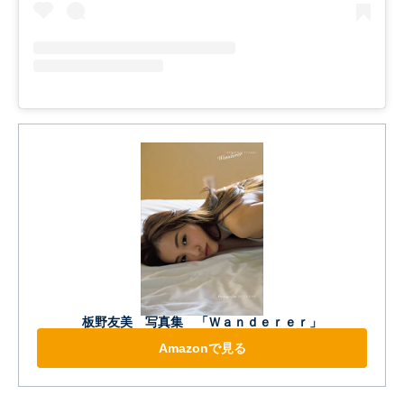
板野友美 写真集 「Ｗａｎｄｅｒｅｒ」
Amazonで見る