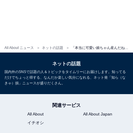
All About ニュース
ネットの話題
「本当に可愛い娘ちゃん産んだね」板野友美、娘4歳の誕生日でミニオンコス公開「こんなに可愛い子たちいたら…」
ネットの話題
国内外のSNSで話題の人＆トピックをタイムリーにお届けします。知ってる
だけでちょっと得する、なんだか楽しい気分になれる、ネット発「知ら（な
きゃ）損」ニュースが盛りだくさん。
関連サービス
All About
All About Japan
イチオシ