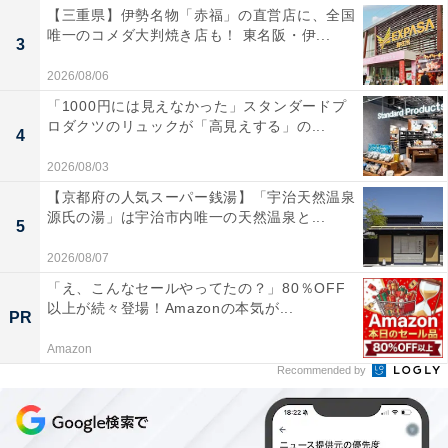
【三重県】伊勢名物「赤福」の直営店に、全国
唯一のコメダ大判焼き店も！ 東名阪・伊...
3
2026/08/06
「1000円には見えなかった」スタンダードプ
ロダクツのリュックが「高見えする」の...
4
2026/08/03
【京都府の人気スーパー銭湯】「宇治天然温泉
源氏の湯」は宇治市内唯一の天然温泉と...
5
2026/08/07
「え、こんなセールやってたの？」80％OFF
以上が続々登場！Amazonの本気が...
PR
Amazon
Recommended by