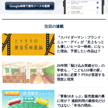
注目の連載
『スパイダーマン：ブランド・
ニュー・デイ』が「史上もっと
も優しいヒーロー映画」になっ
た理由。予習したい作品は？
20年間「駆け込み実績ゼロ」の
学校も…「こども110番の家」
は本当に必要？ PTAが直面する
理想と現実
「青春18きっぷ」販売激減の裏
に何が？ 連続利用の厳格化だけ
ではない「本当の理由」