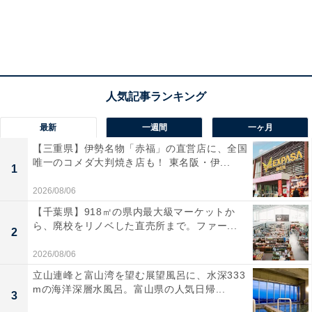
最新
一週間
一ヶ月
【三重県】伊勢名物「赤福」の直営店に、全国
唯一のコメダ大判焼き店も！ 東名阪・伊...
1
2026/08/06
【千葉県】918㎡の県内最大級マーケットか
ら、廃校をリノベした直売所まで。ファー...
2
2026/08/06
立山連峰と富山湾を望む展望風呂に、水深333
mの海洋深層水風呂。富山県の人気日帰...
3