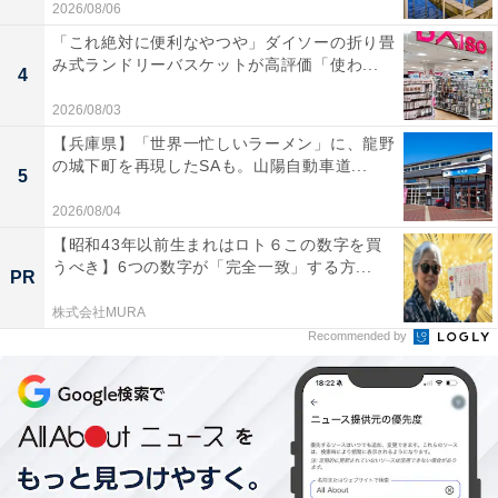
2026/08/06
「これ絶対に便利なやつや」ダイソーの折り畳
み式ランドリーバスケットが高評価「使わ...
4
2026/08/03
【兵庫県】「世界一忙しいラーメン」に、龍野
の城下町を再現したSAも。山陽自動車道...
5
2026/08/04
【昭和43年以前生まれはロト６この数字を買
うべき】6つの数字が「完全一致」する方...
PR
株式会社MURA
Recommended by