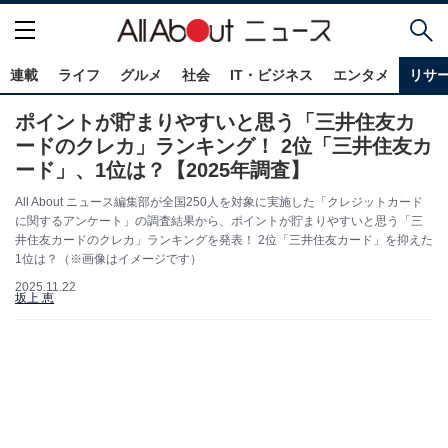
連載
ライフ
グルメ
社会
IT・ビジネス
エンタメ
リサ
ポイントが貯まりやすいと思う「三井住友カ
ードのクレカ」ランキング！ 2位「三井住友カ
ード」、1位は？【2025年調査】
All About ニュース編集部が全国250人を対象に実施した「クレジットカード
に関するアンケート」の調査結果から、ポイントが貯まりやすいと思う「三
井住友カードのクレカ」ランキングを発表！ 2位「三井住友カード」を抑えた
1位は？（※画像はイメージです）
2025.11.22
坂上 恵