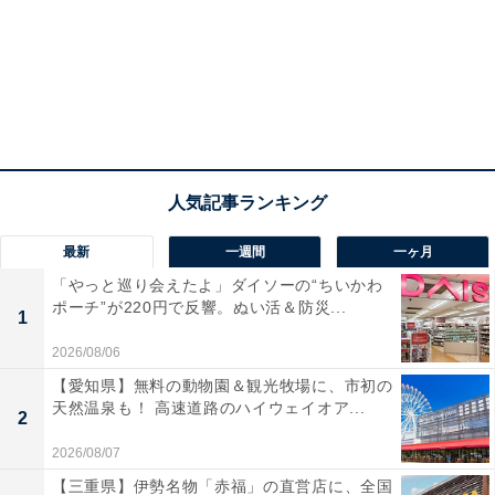
最新
一週間
一ヶ月
「やっと巡り会えたよ」ダイソーの“ちいかわ
ポーチ”が220円で反響。ぬい活＆防災...
1
2026/08/06
【愛知県】無料の動物園＆観光牧場に、市初の
天然温泉も！ 高速道路のハイウェイオア...
2
2026/08/07
【三重県】伊勢名物「赤福」の直営店に、全国