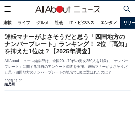
連載
ライフ
グルメ
社会
IT・ビジネス
エンタメ
リサ
運転マナーがよさそうだと思う「四国地方の
ナンバープレート」ランキング！ 2位「高知」
を抑えた1位は？【2025年調査】
All About ニュース編集部は、全国20～70代の男女250人を対象に「ナンバー
プレート」に関する独自のアンケート調査を実施。運転マナーがよさそうだ
と思う四国地方のナンバープレートの地名で1位に選ばれたのは？
2025.11.21
綾乃岬