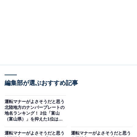
この記事の執筆者：
綾乃岬
All About・All About ニュースの編集者。神奈川県出身。青山学院大
学で英語を専攻し、英語系のサークルにも所属。オールアバウトに
新卒で入社した後、主にAll About・All About ニュースでの企画編集
...続きを読む
を行う。現在はライフスタイル・カルチャー・エンタメなどを中心
に企画編集を担当。とある男性アイドルのファン歴は10年以上。
調査概要
調査期間：2025年11月13日
編集部が選ぶおすすめ記事
調査方法：インターネット調査
回答者属性：全国20～70代の男女250人（20代：57
運転マナーがよさそうだと思う
人、30代：76人、40代：66人、50代：38人、60
北陸地方のナンバープレートの
地名ランキング！ 2位「富山
代：12人、70代：1人）
（富山県）」を抑えた1位は？
【2025年調査】
※本調査は全国250人を対象に実施したもので、結
運転マナーがよさそうだと思う
運転マナーがよさそうだと思う