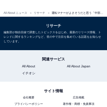
All About ニュース
リサーチ
運転マナーがよさそうだと思う「中部地方のナンバープレート」ランキング！ 2位「新潟」を抑えた1位は？【2025年調査】
リサーチ
編集部が独自目線で調査したトピックスをはじめ、最新のリリース情報、ト
レンドに関するランキングなど、世の中で注目を集めている話題をお知らせ
しています。
関連サービス
All About
All About Japan
イチオシ
サイト情報
会社概要
広告掲載
プライバシーポリシー
著作権・商標・免責事項