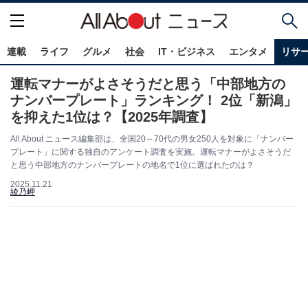
連載
ライフ
グルメ
社会
IT・ビジネス
エンタメ
リサ
運転マナーがよさそうだと思う「中部地方の
ナンバープレート」ランキング！ 2位「新潟」
を抑えた1位は？【2025年調査】
All About ニュース編集部は、全国20～70代の男女250人を対象に「ナンバー
プレート」に関する独自のアンケート調査を実施。運転マナーがよさそうだ
と思う中部地方のナンバープレートの地名で1位に選ばれたのは？
2025.11.21
綾乃岬