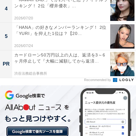
1位は「金沢（石川県）」でした。石川県の県庁所在地
ンキング！ 2位「櫻井優衣」...
4
である金沢は、歴史と文化が調和した街。加賀百万石の
2026/07/20
城下町として知られ、観光都市としても人気です。道路
「HANA」の好きなメンバーランキング！ 2位
や街並みも整備されており、落ち着いた運転マナーのイ
「YURI」を抑えた1位は？【20...
5
メージがあるのかもしれません。
2026/07/24
カードローン50万円以上の人は、返済を3～6
回答者のコメントを見ると「過去に車で観光で金沢に訪
ヶ月停止して『大幅に減額してから返済...
PR
れた際に、車線変更などスムーズに譲ってもらえること
などがあり、運転マナーに関して悪い印象がなかったか
渋谷法務総合事務所
Recommended by
らです」（50代男性／京都府）、「金沢、と聞いて、落
ち着いた大人の人たちを想像します。運転もおおらかな
イメージです」（20代女性／兵庫県）、「観光客が多
く、気を使う必要がありそうだから」（40代男性／富山
県）といった声がありました。
※回答者のコメントは原文ママです