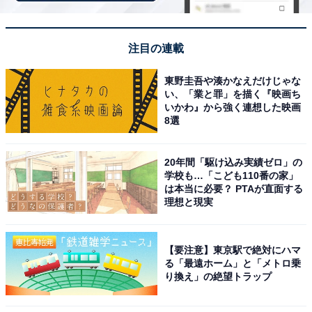
10位までの全ランキング結果を見
次ページ
注目の連載
る
東野圭吾や湊かなえだけじゃな
い、「業と罪」を描く『映画ち
いかわ』から強く連想した映画
8選
20年間「駆け込み実績ゼロ」の
学校も…「こども110番の家」
は本当に必要？ PTAが直面する
理想と現実
【要注意】東京駅で絶対にハマ
る「最遠ホーム」と「メトロ乗
り換え」の絶望トラップ