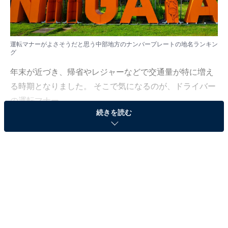
運転マナーがよさそうだと思う中部地方のナンバープレートの地名ランキン
グ
年末が近づき、帰省やレジャーなどで交通量が特に増え
る時期となりました。 そこで気になるのが、ドライバー
の運転マナー。
続きを読む
All About ニュース編集部は11月13日、全国20～70代の
男女250人を対象に「ナンバープレート」に関する独自
のアンケート調査を実施しました。今回はその中から、
運転マナーがよさそうだと思う中部地方のナンバープレ
ートの地名を紹介します！
＞10位までの全ランキング結果を見る