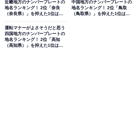
近畿地方のナンバープレートの
中国地方のナンバープレートの
果は回答者の意見を集計したものであり、全体の意
地名ランキング！ 2位「奈良
地名ランキング！ 2位「鳥取
見を断定的に示すものではありません
（奈良県）」を抑えた1位は？
（鳥取県）」を抑えた1位は？
【2025年調査】
【2025年調査】
運転マナーがよさそうだと思う
四国地方のナンバープレートの
2位：新潟（新潟県）／40票
地名ランキング！ 2位「高知
（高知県）」を抑えた1位は？
【2025年調査】
2位は「新潟（新潟県）」でした。日本海に面した新潟
県は、四季折々の自然と豊かな食文化が魅力の地域で
す。特に冬には雪景色が美しく、落ち着いた雰囲気の中
で運転される印象があります。
回答者からは「自然が多く、道も走りやすい道路が多そ
うなので、気持ちもゆとりを持って運転していそうと思
いました」（30代女性／大阪府）、「実際にマナーがよ
く、悪い人はあまりいないと感じるため」（30代男性／
新潟県）、「雪の地域のため雪道を安全に走る意識が強