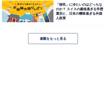
「移民」に冷たいのはどっちな
こちらもおすすめ
のか？ スイスの厳格過ぎる学歴
運転マナーがよさそうだと思う九州地方のナン
選別と、日本の曖昧過ぎる外国
バープレートの地名ランキング！ 2位「宮崎
人政策
（宮崎県）」を抑えた1位は？【2025年調査】
連載をもっと見る
1
2