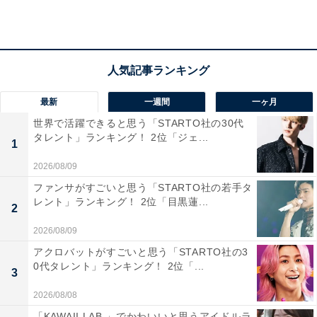
くマナーもよさそう」（50代回答しない／大阪府）など
のコメントがありました。
最新
一週間
一ヶ月
世界で活躍できると思う「STARTO社の30代
タレント」ランキング！ 2位「ジェ...
1
2026/08/09
ファンサがすごいと思う「STARTO社の若手タ
レント」ランキング！ 2位「目黒蓮...
2
2026/08/09
アクロバットがすごいと思う「STARTO社の3
0代タレント」ランキング！ 2位「...
3
1位：金沢（石川県）／41票
2026/08/08
「KAWAII LAB.」でかわいいと思うアイドルラ