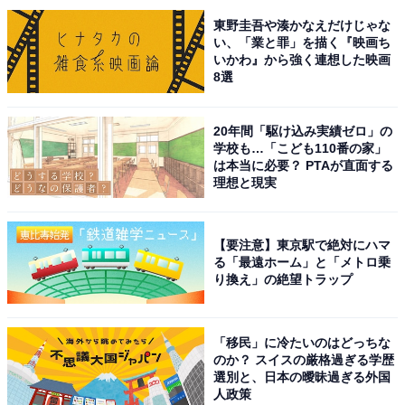
モチパンなどがおいしいです」（60代男性／兵庫県）、
東野圭吾や湊かなえだけじゃな
「バイクで寄った時にヘボめしという看板にひかれた
い、「業と罪」を描く『映画ち
が、蜂と店の人から聞いて蜂って食べられるのかと思っ
いかわ』から強く連想した映画
た。興味がある方は楽しめると思う」（40代女性／千葉
8選
県）といった声が集まりました。
20年間「駆け込み実績ゼロ」の
学校も…「こども110番の家」
は本当に必要？ PTAが直面する
※回答者からのコメントは原文ママです
理想と現実
次ページ
10位までのランキング結果を見る
【要注意】東京駅で絶対にハマ
る「最遠ホーム」と「メトロ乗
り換え」の絶望トラップ
「移民」に冷たいのはどっちな
のか？ スイスの厳格過ぎる学歴
選別と、日本の曖昧過ぎる外国
人政策