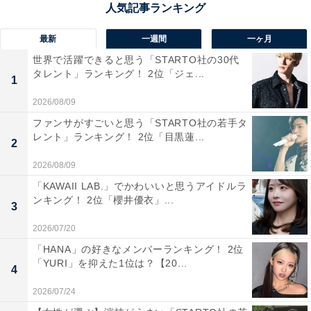
性／北海道）、「メロンのシーズンには新鮮で美味しい
特産品が豊富に並びそうで、お土産やドライブの休憩で
最新
一週間
一ヶ月
楽しむのに最適だと感じました。海の幸も期待できそう
世界で活躍できると思う「STARTO社の30代
タレント」ランキング！ 2位「ジェ...
です」（30代男性／神奈川県）といった声が集まりまし
1
た。
2026/08/09
ファンサがすごいと思う「STARTO社の若手タ
レント」ランキング！ 2位「目黒蓮...
2
2026/08/09
「KAWAII LAB.」でかわいいと思うアイドルラ
ンキング！ 2位「櫻井優衣」...
3
2026/07/20
「HANA」の好きなメンバーランキング！ 2位
「YURI」を抑えた1位は？【20...
4
2026/07/24