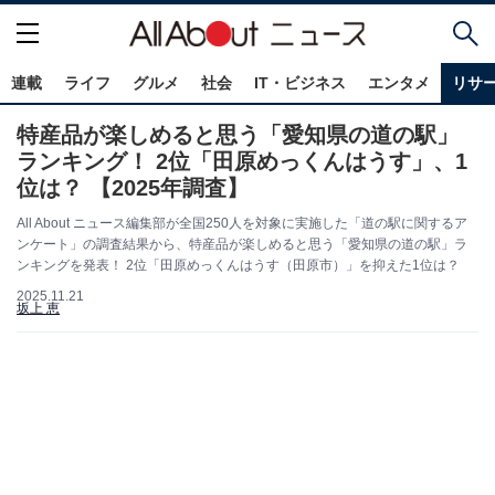
連載
ライフ
グルメ
社会
IT・ビジネス
エンタメ
リサ
特産品が楽しめると思う「愛知県の道の駅」
ランキング！ 2位「田原めっくんはうす」、1
位は？ 【2025年調査】
All About ニュース編集部が全国250人を対象に実施した「道の駅に関するア
ンケート」の調査結果から、特産品が楽しめると思う「愛知県の道の駅」ラ
ンキングを発表！ 2位「田原めっくんはうす（田原市）」を抑えた1位は？
2025.11.21
坂上 恵