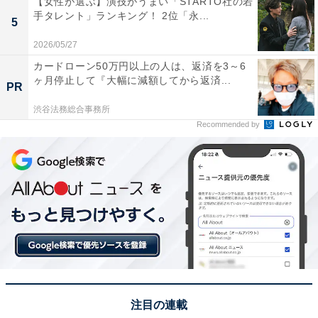
【女性が選ぶ】演技がうまい「STARTO社の若
手タレント」ランキング！ 2位「永...
5
1位：どんぐりの里いなぶ（豊田市）／59票
2026/05/27
カードローン50万円以上の人は、返済を3～6
愛知県豊田市にある「道の駅 どんぐりの里いなぶ」は、
ヶ月停止して『大幅に減額してから返済...
PR
山間部の豊かな自然に囲まれた場所に位置しており、四
渋谷法務総合事務所
季折々の特産品が楽しめます。特に、地元の契約農家か
Recommended by
ら届く新鮮な野菜やお米が人気です。また、地元産の米
を使った五平餅や地域の食材をいかしたレストランも魅
力的。自然の中で育まれた素朴でおいしい特産品が多
く、愛知の里山の恵みを体験できる道の駅として支持さ
れています。
回答者からは「豊田市産の豚肉を使用したウインナーや
ジビエ食品が勢ぞろいしているから」（40代女性／兵庫
県）、「幻の米と言われるみねあさひ、米粉入りのモチ
注目の連載