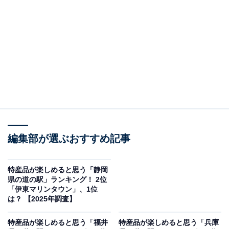
この記事の執筆者：
坂上 恵
All About ニュースの編集者。オールアバウトに入社後、SNSトレン
ドにフォーカスした記事執筆やSEOライティングの経験を経て、の
ちにAll About ニュースチームのメンバーに加入。現在は旅行・カル
...続きを読む
チャー・エンタメなどを中心に企画編集を担当。東京都出身。居酒
屋巡りとスポーツ観戦が生きがい。
調査概要
編集部が選ぶおすすめ記事
調査期間：2025年11月17〜18日
調査方法：インターネット調査
調査対象：全国20〜60代の男女250人
特産品が楽しめると思う「静岡
県の道の駅」ランキング！ 2位
※本調査は全国250人を対象に実施したもので、結
「伊東マリンタウン」、1位
果は回答者の意見を集計したものであり、全体の意
は？ 【2025年調査】
見を断定的に示すものではありません
特産品が楽しめると思う「福井
特産品が楽しめると思う「兵庫