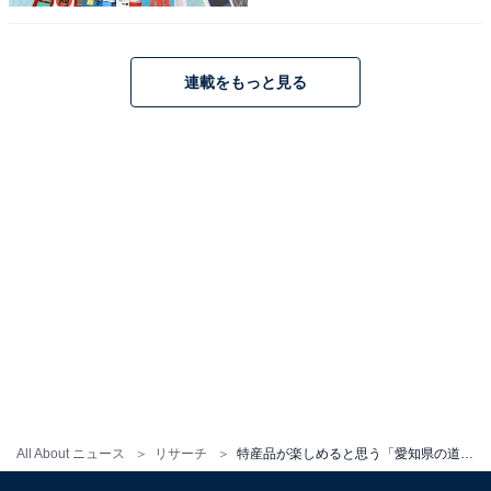
連載をもっと見る
こちらもおすすめ
特産品が楽しめると思う「三重県の道の駅」ラ
ンキング！ 2位「紀宝町ウミガメ公園」、1位
は？ 【2025年調査】
All About ニュース
リサーチ
特産品が楽しめると思う「愛知県の道の駅」ランキング！ 2位「田原めっくんはうす」、1位は？ 【2025年調査】