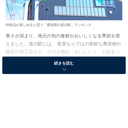
特産品が楽しめると思う「愛知県の道の駅」ランキング
寒さが深まり、地元の旬の食材がおいしくなる季節を迎
えました。道の駅には、 産直ならではの新鮮な農産物や
限定の加工品など、その土地の「おいしい！」が詰まっ
ています。
続きを読む
All About ニュース編集部では、2025年11月17〜18日の
期間、全国20〜60代の男女250人を対象に、「道の駅に
関するアンケート」を実施しました。その中から、特産
品が楽しめると思う「愛知県の道の駅」ランキングの結
果をご紹介します。
＞10位までの全ランキング結果を見る