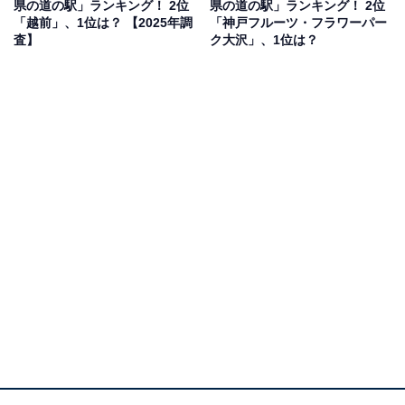
県の道の駅」ランキング！ 2位
県の道の駅」ランキング！ 2位
「越前」、1位は？ 【2025年調
「神戸フルーツ・フラワーパー
査】
ク大沢」、1位は？
2位：田原めっくんはうす（田原市）／31票
愛知県田原市にある「道の駅 田原めっくんはうす」は、
渥美半島の玄関口に位置し、温暖な気候をいかした地元
の特産品が豊富に揃います。特に、メロンやイチゴなど
の新鮮な果物、季節の野菜、地元の農水畜産物を使った
ドレッシングやピクルスなどの加工品が人気です。渥美
半島の魅力を発信する拠点として、多くの観光客に利用
されています。
回答者からは「名産のマスクメロンが買えて楽しめそう
だから」（30代女性／石川県）、「渥美半島の農産物や
海産物が豊富に揃っていて、地元の特産品を一度に楽し
める場所だから。特にトマトやメロンなどの野菜・果物
が新鮮で、加工品も充実している印象がある」（40代男