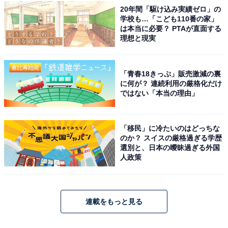
20年間「駆け込み実績ゼロ」の
学校も…「こども110番の家」
は本当に必要？ PTAが直面する
理想と現実
「青春18きっぷ」販売激減の裏
に何が？ 連続利用の厳格化だけ
ではない「本当の理由」
「移民」に冷たいのはどっちな
のか？ スイスの厳格過ぎる学歴
選別と、日本の曖昧過ぎる外国
人政策
連載をもっと見る