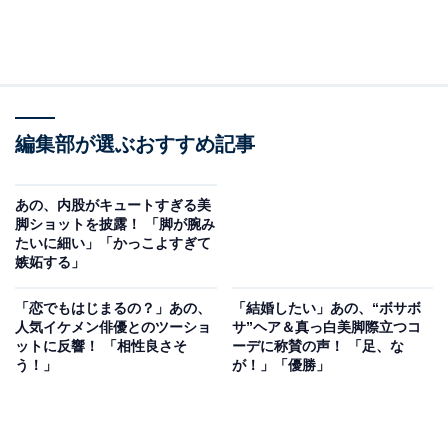
編集部が選ぶおすすめ記事
あの、内股がキュートすぎる美
脚ショットを披露！ 「脚が腕み
たいに細い」「かっこよすぎて
嫉妬する」
「恋でもはじまるの？」あの、
「結婚したい」あの、“ボサボ
人気イケメン俳優とのツーショ
サ”ヘア＆真っ白美脚際立つコ
ットに反響！ 「相性良さそ
ーデに称賛の声！ 「足、な
う！」
が！」「優勝」