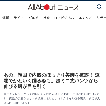
連載
ライフ
グルメ
社会
IT・ビジネス
エンタメ
リサ
あの、韓国で内股のほっそり美脚を披露！ 道
端でかわいく踊る姿も。超ミニ丈パンツから
伸びる脚が目を引く
歌手やタレントとして活動するあのさんは11月16日、自身のInstagramを更
新。内股の美脚ショットを披露しました。（サムネイル画像出典：あのさん
公式Instagramより）