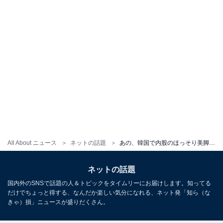
All About ニュース
ネットの話題
あの、韓国で内股のほっそり美脚を披露！ 道端でかわいく踊る姿も。超ミニ丈パンツから伸びる脚が目を引く
ネットの話題
国内外のSNSで話題の人＆トピックをタイムリーにお届けします。知ってる
だけでちょっと得する、なんだか楽しい気分になれる、ネット発「知ら（な
きゃ）損」ニュースが盛りだくさん。