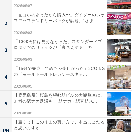
2026/08/07
「面白いのあったから購入〜」ダイソーのポッ
プアップランドリーバッグが話題。“さま...
2
2026/08/03
「1000円には見えなかった」スタンダードプ
ロダクツのリュックが「高見えする」の...
3
2026/08/03
「15分で完成してめちゃ楽しかった」3COINS
の「モールドールトレカケースキッ...
4
2026/08/05
【鹿児島県】桜島を望む駅ビルの大観覧車に、
無料の駅ナカ足湯も！ 駅ナカ・駅直結ス...
5
2026/08/08
【宝くじ】このままの買い方で、本当に当たる
と思いますか
PR