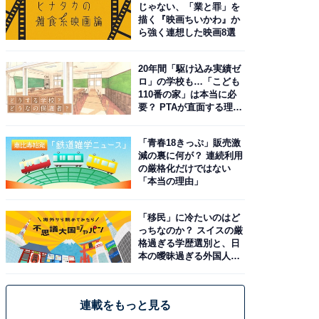
じゃない、「業と罪」を
描く『映画ちいかわ』か
ら強く連想した映画8選
20年間「駆け込み実績ゼ
ロ」の学校も…「こども
110番の家」は本当に必
要？ PTAが直面する理想
と現実
「青春18きっぷ」販売激
減の裏に何が？ 連続利用
の厳格化だけではない
「本当の理由」
「移民」に冷たいのはど
っちなのか？ スイスの厳
格過ぎる学歴選別と、日
本の曖昧過ぎる外国人政
策
連載をもっと見る