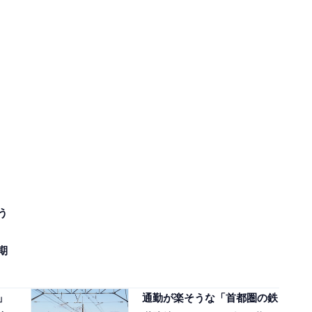
う
期
」
通勤が楽そうな「首都圏の鉄