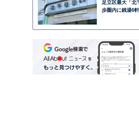
足立区最大「北
歩圏内に銭湯6