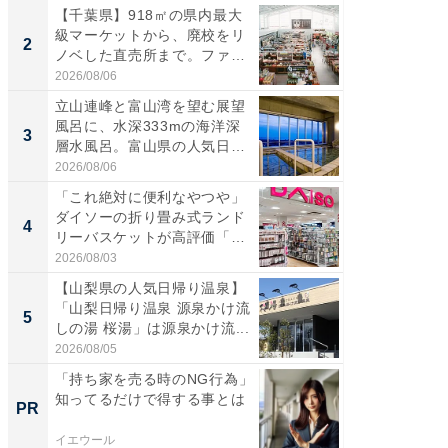
【千葉県】918㎡の県内最大
【三重
級マーケットから、廃校をリ
「鈴鹿天
2
2
ノベした直売所まで。ファ
は100
ー...
2026/08/06
2026/08/0
立山連峰と富山湾を望む展望
「ミニオ
風呂に、水深333mの海洋深
ッグ！ 
3
3
層水風呂。富山県の人気日
ど、夏限
帰...
2026/08/06
2026/08/0
「これ絶対に便利なやつや」
【埼玉
ダイソーの折り畳み式ランド
「行田天
4
4
リーバスケットが高評価「使
は和の
わ...
が...
2026/08/03
2026/08/0
【山梨県の人気日帰り温泉】
【石川
「山梨日帰り温泉 源泉かけ流
湯】「天
5
5
しの湯 桜湯」は源泉かけ流...
賀ゆめ
お...
2026/08/05
2026/08/0
「持ち家を売る時のNG行為」
「持ち家
知ってるだけで得する事とは
知って
PR
PR
イエウール
イエウー