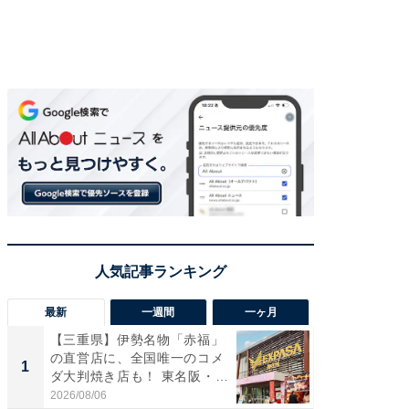
最新
一週間
一ヶ月
【三重県】伊勢名物「赤福」
【兵庫
の直営店に、全国唯一のコメ
ーメン
1
1
ダ大判焼き店も！ 東名阪・
再現した
伊...
道...
2026/08/06
2026/08/0