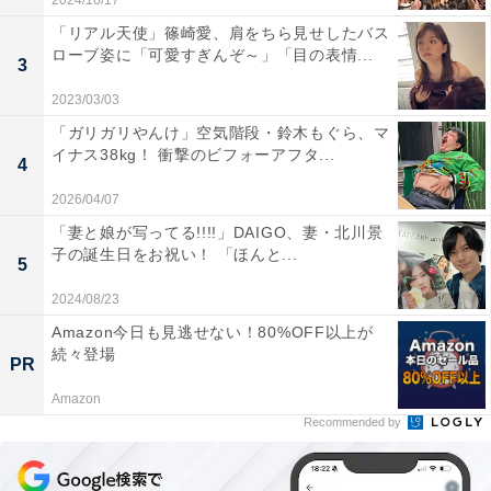
2024/10/17
「リアル天使」篠崎愛、肩をちら見せしたバス
ローブ姿に「可愛すぎんぞ～」「目の表情...
3
2023/03/03
「ガリガリやんけ」空気階段・鈴木もぐら、マ
イナス38kg！ 衝撃のビフォーアフタ...
4
2026/04/07
「妻と娘が写ってる!!!!」DAIGO、妻・北川景
子の誕生日をお祝い！ 「ほんと...
5
2024/08/23
Amazon今日も見逃せない！80%OFF以上が
続々登場
PR
Amazon
Recommended by