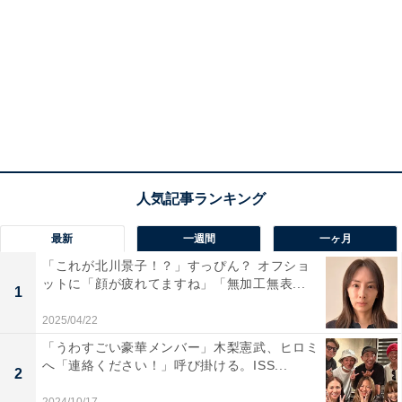
最新
一週間
一ヶ月
「これが北川景子！？」すっぴん？ オフショ
ットに「顔が疲れてますね」「無加工無表...
1
2025/04/22
「うわすごい豪華メンバー」木梨憲武、ヒロミ
へ「連絡ください！」呼び掛ける。ISS...
2