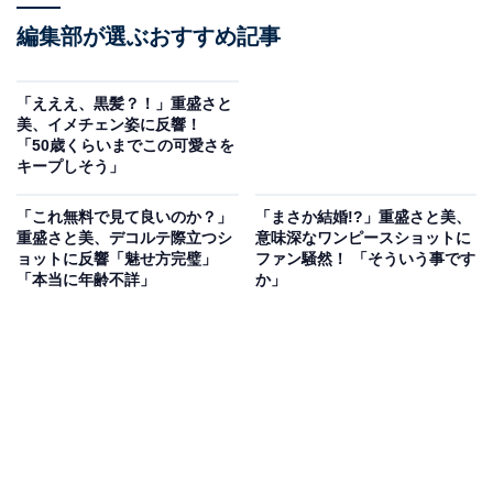
編集部が選ぶおすすめ記事
「えええ、黒髪？！」重盛さと
美、イメチェン姿に反響！
「50歳くらいまでこの可愛さを
キープしそう」
「これ無料で見て良いのか？」
「まさか結婚!?」重盛さと美、
重盛さと美、デコルテ際立つシ
意味深なワンピースショットに
ョットに反響「魅せ方完璧」
ファン騒然！ 「そういう事です
「本当に年齢不詳」
か」