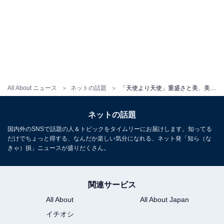
All About ニュース
ネットの話題
「天使より天使」重盛さと美、美脚際立つモデルショットにファン歓喜！「けしからん」「相変わらず神」
ネットの話題
国内外のSNSで話題の人＆トピックをタイムリーにお届けします。知ってる
だけでちょっと得する、なんだか楽しい気分になれる、ネット発「知ら（な
きゃ）損」ニュースが盛りだくさん。
関連サービス
All About
All About Japan
イチオシ