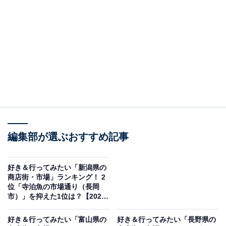
All About ニュースの編集者。オールアバウトに入社後、SNSトレン
ドにフォーカスした記事執筆やSEOライティングの経験を経て、の
ちにAll About ニュースチームのメンバーに加入。現在は旅行・カル
...続きを読む
チャー・エンタメなどを中心に企画編集を担当。東京都出身。居酒
屋巡りとスポーツ観戦が生きがい。
調査概要
調査期間：2025年11月11日
調査方法：インターネット調査
回答者属性：全国20～60代の男女250人（20代：50
編集部が選ぶおすすめ記事
人、30代：90人、40代：59人、50代：41人、60
代：10人）
好き＆行ってみたい「新潟県の
商店街・市場」ランキング！ 2
※本調査は全国250人を対象に実施したもので、結
位「寺泊魚の市場通り（長岡
果は回答者の意見を集計したものであり、全体の意
市）」を抑えた1位は？【2025
年調査】
見を断定的に示すものではありません
好き＆行ってみたい「富山県の
好き＆行ってみたい「長野県の