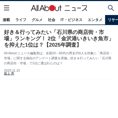
連載
ライフ
グルメ
社会
IT・ビジネス
エンタメ
リサ
好き＆行ってみたい「石川県の商店街・市
場」ランキング！ 2位「金沢港いきいき魚市」
を抑えた1位は？【2025年調査】
All About ニュース編集部は、全国20～60代の男女250人を対象に「商店街・
市場」に関する独自のアンケート調査を実施。好き＆行ってみたい「石川県
の商店街・市場」で1位に選ばれたのは？
2025.11.15
坂上 恵