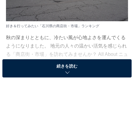
好き＆行ってみたい「石川県の商店街・市場」ランキング
秋の深まりとともに、冷たい風が心地よさを運んでくる
ようになりました。 地元の人々の温かい活気を感じられ
る「商店街・市場」を訪れてみませんか？ All About ニュ
ース編集部は11月11日、全国20～60代の男女250人を対
続きを読む
象に「商店街・市場」に関する独自のアンケート調査を
実施しました。今回はその中から、好き＆行ってみたい
「石川県の商店街・市場」を紹介します！
＞9位までの全ランキング結果を見る
この記事の執筆者：
坂上 恵