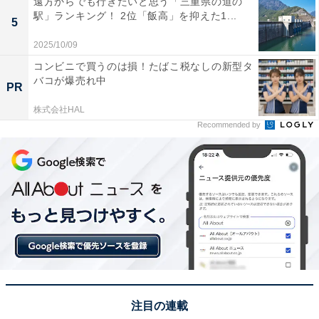
1位は「近江町市場（金沢市）」でした。約170の店が軒
遠方からでも行きたいと思う「三重県の道の
駅」ランキング！ 2位「飯高」を抑えた1...
を連ねている老舗市場。地元の人々の食生活を支える存
5
在でありながら、観光地としても大人気です。新鮮な海
2025/10/09
産物や加賀野菜など石川の味覚が集まり、その場で食べ
コンビニで買うのは損！たばこ税なしの新型タ
られる飲食店も多数あります。
バコが爆売れ中
PR
株式会社HAL
回答者のコメントを見ると「兼六園や金沢城など金沢観
Recommended by
光の一つとして立ち寄りたいから」（50代男性／東京
都）、「新鮮な海産物、加賀野菜、地元グルメが揃って
いるイメージがあるから」（40代男性／福岡県）、「市
場内にはその場で食べられる海鮮丼や寿司店も多く、買
い物と食事の両方を楽しめるのが大きな魅力」（40代男
性／大阪府）といった声がありました。
※回答者のコメントは原文ママです
注目の連載