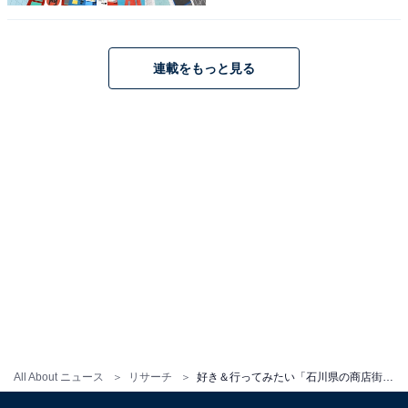
好き＆行ってみたい「岐阜県の商店街・市場」
ランキング！ 2位「下呂温泉いでゆ朝市（下呂
市）」を抑えた1位は？【2025年調査】
連載をもっと見る
1
2
All About ニュース
リサーチ
好き＆行ってみたい「石川県の商店街・市場」ランキング！ 2位「金沢港いきいき魚市」を抑えた1位は？【2025年調査】