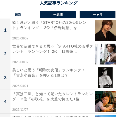
県）などのコメントがありました。
最新
一週間
一ヶ月
癒し系だと思う「STARTO社の30代タレン
ト」ランキング！ 2位「伊野尾慧」を...
1
2026/08/07
世界で活躍できると思う「STARTO社の若手タ
レント」ランキング！ 2位「目黒蓮...
2
2026/08/07
美しいと思う「昭和の女優」ランキング！
「吉永小百合」を抑えた1位は？
3
2025/04/21
「実は二世」と知って驚いたタレントランキン
グ！ 2位「杉咲花」を大差で抑えた1位...
4
1位：近江町市場（金沢市）／111票
2025/11/07