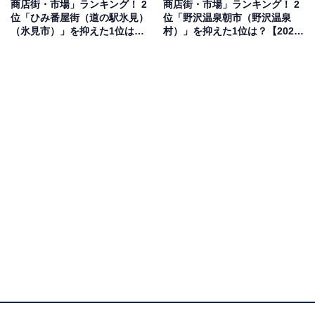
商店街・市場」ランキング！ 2
商店街・市場」ランキング！ 2
位「ひみ番屋街（道の駅氷見）
位「野沢温泉朝市（野沢温泉
（氷見市）」を抑えた1位は？
村）」を抑えた1位は？【2025
2位：金沢港いきいき魚市（金沢市）／42票
【2025年調査】
年調査】
2位は「金沢港いきいき魚市（金沢市）」でした。金沢
港に位置し、新鮮な魚介類を中心に地元の食材が豊富に
そろう人気スポットです。観光客向けの飲食店や直売コ
ーナーも充実しており、金沢の“食”の魅力を気軽に体験
できます。港町ならではの風情と臨場感あふれる雰囲気
が特徴です。
回答者からは「良心的な価格で新鮮な魚が食べられるか
ら。また駐車場も十分ありアクセスも良く、他の観光地
から行きやすいから」（30代女性／大阪府）、「新鮮な
魚を買えそうだから朝イチ行きたい。見るだけでも楽し
そう」（20代女性／愛知県）、「近江町市場よりも空い
ていて、魚介類を安く買えるから」（30代女性／石川