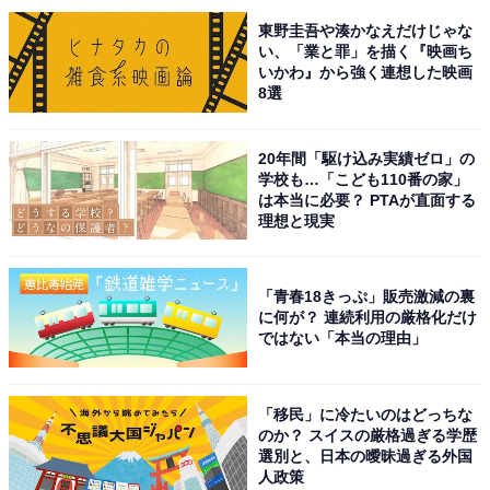
9位までの全ランキング結果を見
次ページ
東野圭吾や湊かなえだけじゃな
る
い、「業と罪」を描く『映画ち
いかわ』から強く連想した映画
8選
20年間「駆け込み実績ゼロ」の
学校も…「こども110番の家」
は本当に必要？ PTAが直面する
理想と現実
「青春18きっぷ」販売激減の裏
に何が？ 連続利用の厳格化だけ
ではない「本当の理由」
「移民」に冷たいのはどっちな
のか？ スイスの厳格過ぎる学歴
選別と、日本の曖昧過ぎる外国
こちらもおすすめ
人政策