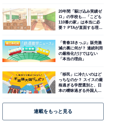
20年間「駆け込み実績ゼ
ロ」の学校も…「こども
110番の家」は本当に必
要？ PTAが直面する理想
と現実
「青春18きっぷ」販売激
減の裏に何が？ 連続利用
の厳格化だけではない
「本当の理由」
「移民」に冷たいのはど
っちなのか？ スイスの厳
格過ぎる学歴選別と、日
本の曖昧過ぎる外国人政
策
連載をもっと見る