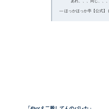
あれ、、、同じ、、、
— ほっかほっか亭【公式】 (@H
「やべえ二股してんのバレた」