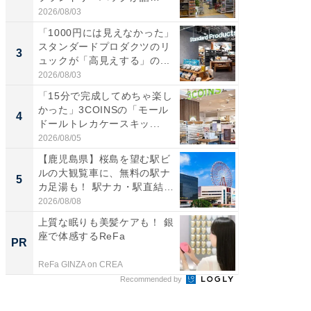
題。“さま...
伊...
2026/08/03
2026/08/0
「1000円には見えなかった」
【千葉県
スタンダードプロダクツのリ
級マー
3
3
ュックが「高見えする」の...
ノベし
ー...
2026/08/03
2026/08/0
「15分で完成してめちゃ楽し
「100
かった」3COINSの「モール
スタン
4
4
ドールトレカケースキッ...
ュックが
2026/08/05
2026/08/0
【鹿児島県】桜島を望む駅ビ
立山連
ルの大観覧車に、無料の駅ナ
風呂に、
5
5
カ足湯も！ 駅ナカ・駅直結
層水風
ス...
帰...
2026/08/08
2026/08/0
上質な眠りも美髪ケアも！ 銀
【銀座】
座で体感するReFa
の贅沢
PR
PR
ReFa GINZA on CREA
ReFa GIN
Recommended by