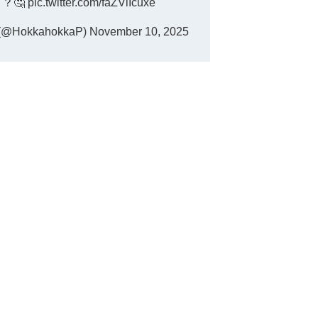
？🤔
pic.twitter.com/faZViIcuxe
okkahokkaP)
November 10, 2025