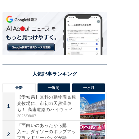
最新
一週間
一ヶ月
【愛知県】無料の動物園＆観
【兵庫
光牧場に、市初の天然温泉
ーメン
1
1
も！ 高速道路のハイウェイオ
再現した
ア...
道...
2026/08/07
2026/08/0
「面白いのあったから購
【三重
入〜」ダイソーのポップアッ
の直営
2
2
プランドリーバッグが話
ダ大判焼