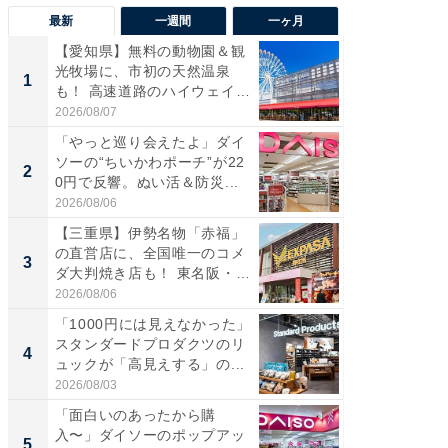
最新
一週間
一ヶ月
【愛知県】無料の動物園＆観
【兵庫
光牧場に、市初の天然温泉
ーメン
1
1
も！ 高速道路のハイウェイオ
再現した
ア...
道...
2026/08/07
2026/08/0
「やっと巡り会えたよ」ダイ
【三重
ソーの“ちいかわポーチ”が22
の直営
2
2
0円で反響。ぬい活＆防災...
ダ大判焼
伊...
2026/08/06
2026/08/0
【三重県】伊勢名物「赤福」
【千葉県
の直営店に、全国唯一のコメ
級マー
3
3
ダ大判焼き店も！ 東名阪・
ノベし
伊...
ー...
2026/08/06
2026/08/0
「1000円には見えなかった」
立山連
スタンダードプロダクツのリ
風呂に、
4
4
ュックが「高見えする」の...
層水風
帰...
2026/08/03
2026/08/0
「面白いのあったから購
「これ
入〜」ダイソーのポップアッ
ダイソ
5
5