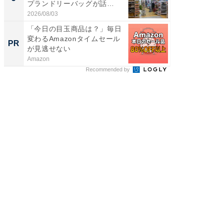
プランドリーバッグが話
リーバ
題。“さま...
わ...
2026/08/03
2026/08/0
「今日の目玉商品は？」毎日
GOETH
変わるAmazonタイムセール
を組み
PR
PR
が見逃せない
Amazon
FINCHI o
Recommended by