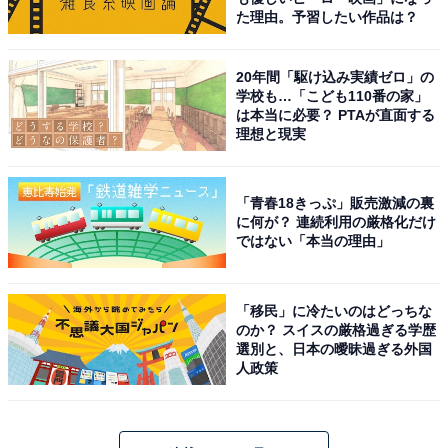
た理由。予習したい作品は？
20年間「駆け込み実績ゼロ」の
学校も…「こども110番の家」
は本当に必要？ PTAが直面する
理想と現実
「青春18きっぷ」販売激減の裏
に何が？ 連続利用の厳格化だけ
ではない「本当の理由」
「移民」に冷たいのはどっちな
のか？ スイスの厳格過ぎる学歴
選別と、日本の曖昧過ぎる外国
人政策