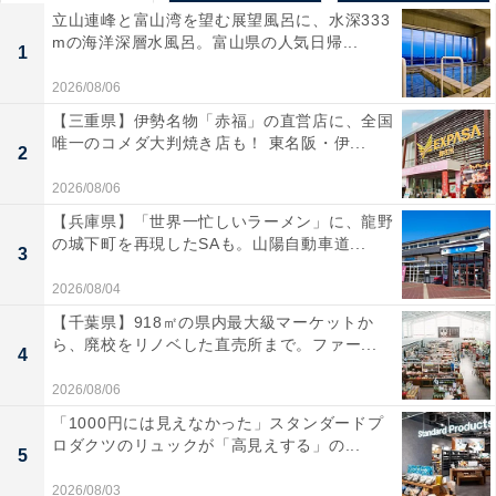
立山連峰と富山湾を望む展望風呂に、水深333
mの海洋深層水風呂。富山県の人気日帰...
1
2026/08/06
【三重県】伊勢名物「赤福」の直営店に、全国
唯一のコメダ大判焼き店も！ 東名阪・伊...
2
2026/08/06
【兵庫県】「世界一忙しいラーメン」に、龍野
の城下町を再現したSAも。山陽自動車道...
3
2026/08/04
【千葉県】918㎡の県内最大級マーケットか
ら、廃校をリノベした直売所まで。ファー...
4
2026/08/06
「1000円には見えなかった」スタンダードプ
ロダクツのリュックが「高見えする」の...
5
2026/08/03