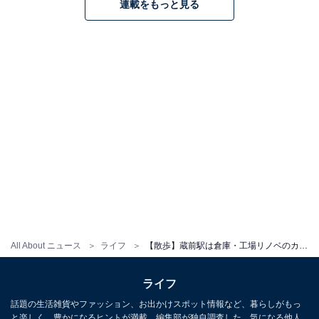
連載をもっと見る
All About ニュース
ライフ
【散歩】蔵前駅は倉庫・工場リノベのカフェ巡りが楽しい。ショッピング＆隅田川ランニングの起点にも
ライフ
話題の生活雑貨やファッション、お出かけスポット情報など、暮らしがもっ
と楽しく、豊かになるヒントが満載。編集部が独自調査した、気になる他人