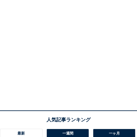
最新
一週間
一ヶ月