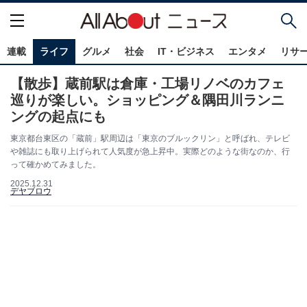
連載
ライフ
グルメ
社会
IT・ビジネス
エンタメ
リサ
【散歩】蔵前駅は倉庫・工場リノベのカフェ
巡りが楽しい。ショッピング＆隅田川ランニ
ングの起点にも
東京都台東区の「蔵前」駅周辺は「東京のブルックリン」と呼ばれ、テレビ
や雑誌にも取り上げられて人気度が急上昇中。実際どのような街なのか、行
って確かめてみました。
2025.12.31
デヤブロウ