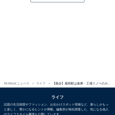
All About ニュース
ライフ
【散歩】蔵前駅は倉庫・工場リノベのカフェ巡りが楽しい。ショッピング＆隅田川ランニングの起点にも
ライフ
話題の生活雑貨やファッション、お出かけスポット情報など、暮らしがもっ
と楽しく、豊かになるヒントが満載。編集部が独自調査した、気になる他人
のライフスタイル事情も公開しています。