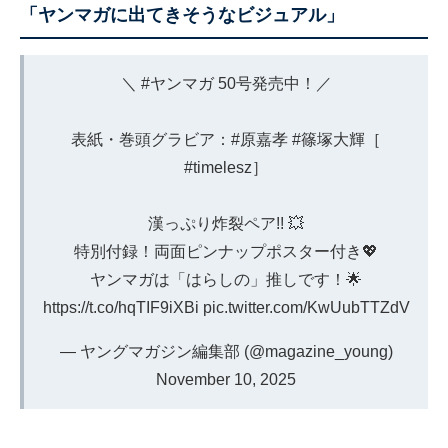
「ヤンマガに出てきそうなビジュアル」
＼
#ヤンマガ
50号発売中！／
表紙・巻頭グラビア：
#原嘉孝
#篠塚大輝
［
#timelesz
］
漢っぷり炸裂ペア!! 💥
特別付録！両面ピンナップポスター付き💖
ヤンマガは「はらしの」推しです！🌟
https://t.co/hqTIF9iXBi
pic.twitter.com/KwUubTTZdV
— ヤングマガジン編集部 (@magazine_young)
November 10, 2025