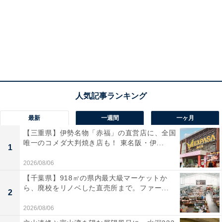
最新
一週間
一ヶ月
【三重県】伊勢名物「赤福」の直営店に、全国
唯一のコメダ大判焼き店も！ 東名阪・伊...
1
2026/08/06
【千葉県】918㎡の県内最大級マーケットか
ら、廃校をリノベした直売所まで。ファー...
2
2026/08/06