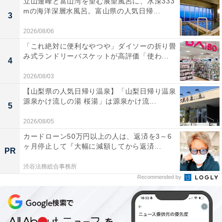
立山連峰と富山湾を望む展望風呂に、水深333
mの海洋深層水風呂。富山県の人気日帰...
3
2026/08/06
「これ絶対に便利なやつや」ダイソーの折り畳
み式ランドリーバスケットが高評価「使わ...
4
2026/08/03
【山梨県の人気日帰り温泉】「山梨日帰り温泉
源泉かけ流しの湯 桜湯」は源泉かけ流...
5
2026/08/05
カードローン50万円以上の人は、返済を3～6
ヶ月停止して『大幅に減額してから返済...
PR
渋谷法務総合事務所
Recommended by