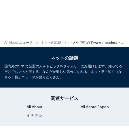
All About ニュース
ネットの話題
「人生で初めてwww」timelesz・原嘉孝＆篠塚大輝、雑誌オフショットに反響！ 「兄弟だったん？」
ネットの話題
国内外のSNSで話題の人＆トピックをタイムリーにお届けします。知ってる
だけでちょっと得する、なんだか楽しい気分になれる、ネット発「知ら（な
きゃ）損」ニュースが盛りだくさん。
関連サービス
All About
All About Japan
イチオシ