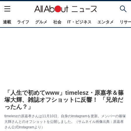
連載
ライフ
グルメ
社会
IT・ビジネス
エンタメ
リサ
「人生で初めてwww」timelesz・原嘉孝＆篠
塚大輝、雑誌オフショットに反響！ 「兄弟だ
ったん？」
timeleszの原嘉孝さんは11月10日、自身のInstagramを更新。メンバーの篠塚
大輝さんとのオフショットを公開しました。（サムネイル画像出典：原嘉孝
さん公式Instagramより）