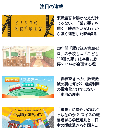
注目の連載
東野圭吾や湊かなえだけ
じゃない、「業と罪」を
描く『映画ちいかわ』か
ら強く連想した映画8選
20年間「駆け込み実績ゼ
ロ」の学校も…「こども
110番の家」は本当に必
要？ PTAが直面する理想
と現実
「青春18きっぷ」販売激
減の裏に何が？ 連続利用
の厳格化だけではない
「本当の理由」
「移民」に冷たいのはど
っちなのか？ スイスの厳
格過ぎる学歴選別と、日
本の曖昧過ぎる外国人政
策