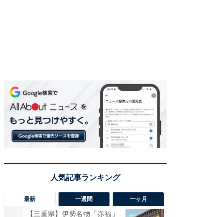
最新
一週間
一ヶ月
【三重県】伊勢名物「赤福」
【兵庫