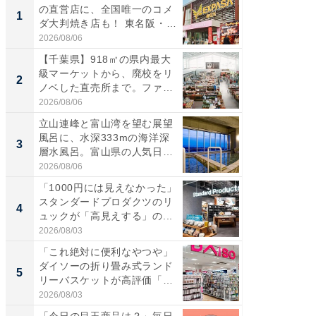
の直営店に、全国唯一のコメ
ーメン
1
1
ダ大判焼き店も！ 東名阪・
再現した
伊...
道...
2026/08/06
2026/08/0
【千葉県】918㎡の県内最大
【三重
級マーケットから、廃校をリ
の直営
2
2
ノベした直売所まで。ファ
ダ大判焼
ー...
伊...
2026/08/06
2026/08/0
立山連峰と富山湾を望む展望
【千葉県
風呂に、水深333mの海洋深
級マー
3
3
層水風呂。富山県の人気日
ノベし
帰...
ー...
2026/08/06
2026/08/0
「1000円には見えなかった」
ステラ
スタンダードプロダクツのリ
詰め放題
4
4
ュックが「高見えする」の...
00円で「
2026/08/03
2026/08/0
「これ絶対に便利なやつや」
立山連
ダイソーの折り畳み式ランド
風呂に、
5
5
リーバスケットが高評価「使
層水風
わ...
帰...
2026/08/03
2026/08/0
「今日の目玉商品は？」毎日
みずほ×