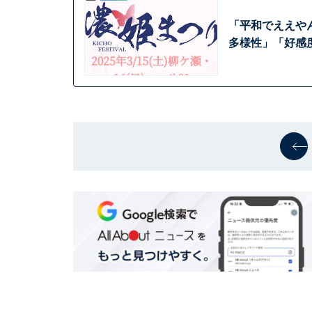
「平和でええやん
多様性」「好感