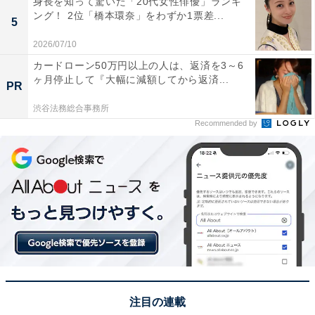
会津若松市の飯盛山に位置する、国の重要文化財に指定
身長を知って驚いた「20代女性俳優」ランキ
ング！ 2位「橋本環奈」をわずか1票差...
されている仏堂です。1796年に建立された六角形の木造
5
建築で、最大の特徴は内部の二重らせん構造。上りと下
2026/07/10
りがまったく別の通路になっているため、参拝者がすれ
カードローン50万円以上の人は、返済を3～6
違うことなく、一方通行で上から下まで巡ることができ
ヶ月停止して『大幅に減額してから返済...
PR
るという、世界的にも珍しい構造を持っています。この
渋谷法務総合事務所
ユニークな構造から「さざえ堂」の愛称で親しまれてい
Recommended by
ます。
回答者からは「世界的にも珍しい二重らせん構造を持つ
建築で、上りと下りで同じ道を通らないという独特の造
りがとても魅力」（40代男性／大阪府）、「福島県のさ
ざえ堂は、全国的にとても有名。唯一無二の建物だと思
うので、必ず訪れたい」（50代女性／神奈川県）、「白
虎隊にゆかりがあるから」（40代男性／鹿児島県）とい
った声が集まりました。
注目の連載