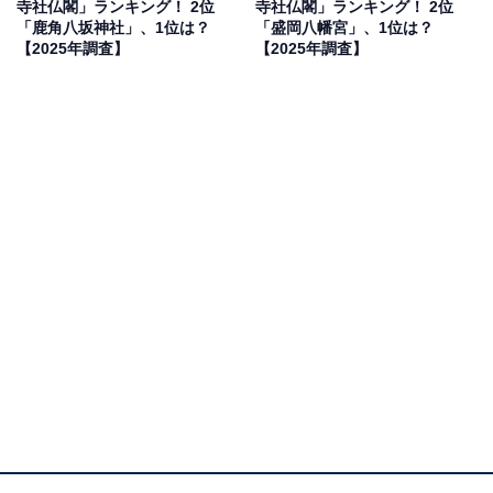
寺社仏閣」ランキング！ 2位
寺社仏閣」ランキング！ 2位
津五社の1つで、会津地方の総鎮守として信仰を集めて
「鹿角八坂神社」、1位は？
「盛岡八幡宮」、1位は？
【2025年調査】
【2025年調査】
きました。「あやめ神社」としても親しまれ、初夏には
10万株のあやめが咲き誇る「あやめ苑」が有名です。厄
除け、家内安全、病気平癒などのご利益があるとされ、
特に女性の参拝客に人気があります。
※火災により多くの建物が焼失し、現在は臨時の仮社殿
にて祭祀が執り行われています
回答者からは「広い境内と古い祭礼の伝承が地域の人々
の暮らしと強く結びついている気配が魅力的だから」
（60代男性／埼玉県）、「2000年の歴史があると言われ
ているので大変興味深い」（40代男性／大阪府）、「約
2000年もの歴史ある神社と境内の会津五桜のひとつ『薄
墨桜』や天然記念物の『飛竜の藤』を見たいなと思って
います」（20代男性／秋田県）といった声が集まりまし