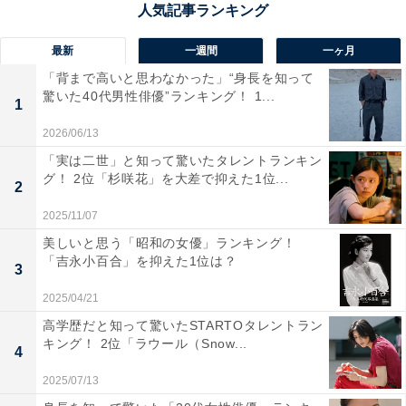
た。
最新
一週間
一ヶ月
「背まで高いと思わなかった」“身長を知って
驚いた40代男性俳優”ランキング！ 1...
1
2026/06/13
「実は二世」と知って驚いたタレントランキン
グ！ 2位「杉咲花」を大差で抑えた1位...
2
2025/11/07
美しいと思う「昭和の女優」ランキング！
「吉永小百合」を抑えた1位は？
3
2025/04/21
高学歴だと知って驚いたSTARTOタレントラン
キング！ 2位「ラウール（Snow...
4
1位：円通三匝堂（さざえ堂）／40票
2025/07/13