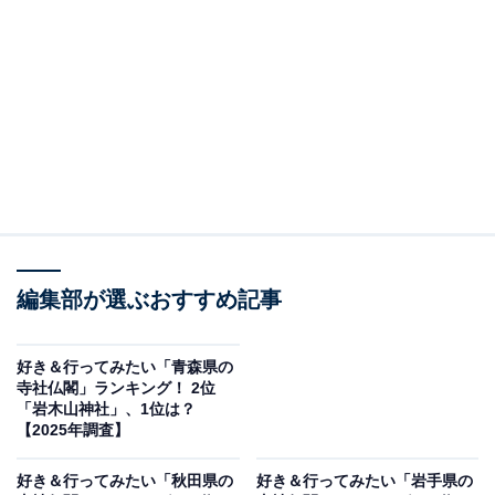
All About ニュースの編集者。オールアバウトに入社後、SNSトレン
ドにフォーカスした記事執筆やSEOライティングの経験を経て、の
ちにAll About ニュースチームのメンバーに加入。現在は旅行・カル
...続きを読む
チャー・エンタメなどを中心に企画編集を担当。東京都出身。居酒
屋巡りとスポーツ観戦が生きがい。
調査概要
調査期間：2025年11月6日
調査方法：インターネット調査
調査対象：全国10〜60代の男女250人
※本調査は全国250人を対象に実施したもので、結
編集部が選ぶおすすめ記事
果は回答者の意見を集計したものであり、全体の意
見を断定的に示すものではありません
好き＆行ってみたい「青森県の
寺社仏閣」ランキング！ 2位
「岩木山神社」、1位は？
【2025年調査】
2位：伊佐須美神社／39票
好き＆行ってみたい「秋田県の
好き＆行ってみたい「岩手県の
会津美里町に鎮座し、約2000年の歴史を持つとされる会