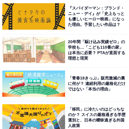
『スパイダーマン：ブランド・
※回答者からのコメントは原文ママです
ニュー・デイ』が「史上もっと
も優しいヒーロー映画」になっ
た理由。予習したい作品は？
次ページ
9位までのランキング結果を見る
20年間「駆け込み実績ゼロ」の
学校も…「こども110番の家」
は本当に必要？ PTAが直面する
理想と現実
「青春18きっぷ」販売激減の裏
に何が？ 連続利用の厳格化だけ
ではない「本当の理由」
「移民」に冷たいのはどっちな
のか？ スイスの厳格過ぎる学歴
選別と、日本の曖昧過ぎる外国
人政策