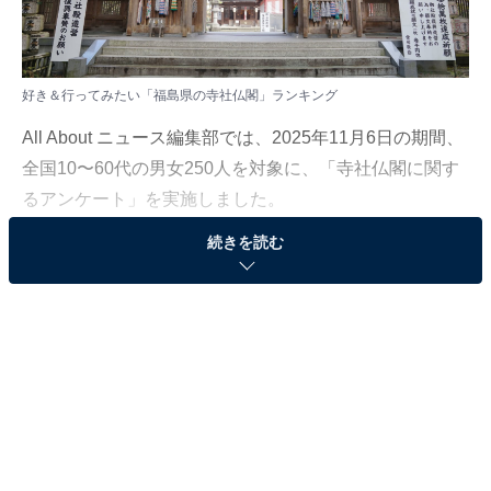
好き＆行ってみたい「福島県の寺社仏閣」ランキング
All About ニュース編集部では、2025年11月6日の期間、
全国10〜60代の男女250人を対象に、「寺社仏閣に関す
るアンケート」を実施しました。
続きを読む
その中から、「福島県の寺社仏閣」ランキングの結果を
ご紹介します。
＞9位までの全ランキング結果を見る
この記事の執筆者：
坂上 恵