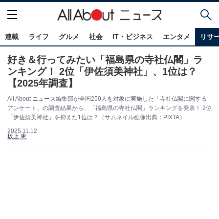
連載
ライフ
グルメ
社会
IT・ビジネス
エンタメ
リサ
好き＆行ってみたい「福島県の寺社仏閣」ラ
ンキング！ 2位「伊佐須美神社」、1位は？
【2025年調査】
All About ニュース編集部が全国250人を対象に実施した「寺社仏閣に関する
アンケート」の調査結果から、「福島県の寺社仏閣」ランキングを発表！ 2位
「伊佐須美神社」を抑えた1位は？（サムネイル画像出典：PIXTA）
2025.11.12
坂上 恵