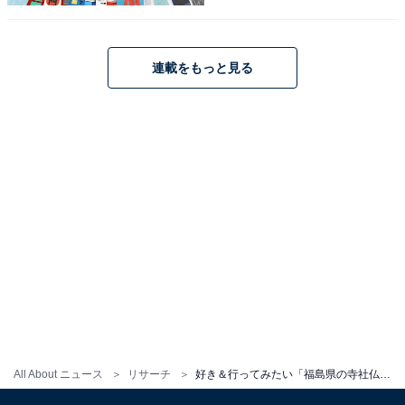
こちらもおすすめ
連載をもっと見る
好き＆行ってみたい「北海道の寺社仏閣」ラン
キング！ 2位「函館八幡宮」、1位は？ 【2025
年調査】
1
2
All About ニュース
リサーチ
好き＆行ってみたい「福島県の寺社仏閣」ランキング！ 2位「伊佐須美神社」、1位は？ 【2025年調査】