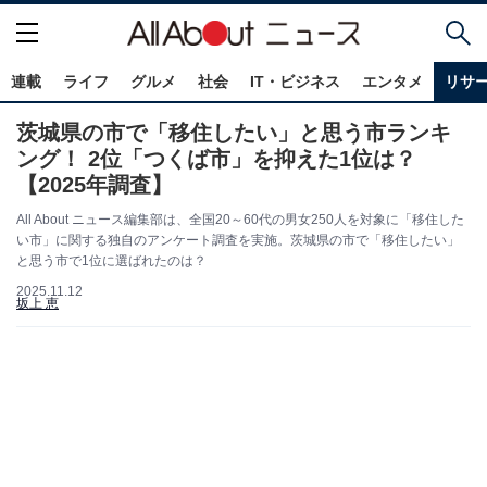
連載
ライフ
グルメ
社会
IT・ビジネス
エンタメ
リサ
茨城県の市で「移住したい」と思う市ランキ
ング！ 2位「つくば市」を抑えた1位は？
【2025年調査】
All About ニュース編集部は、全国20～60代の男女250人を対象に「移住した
い市」に関する独自のアンケート調査を実施。茨城県の市で「移住したい」
と思う市で1位に選ばれたのは？
2025.11.12
坂上 恵