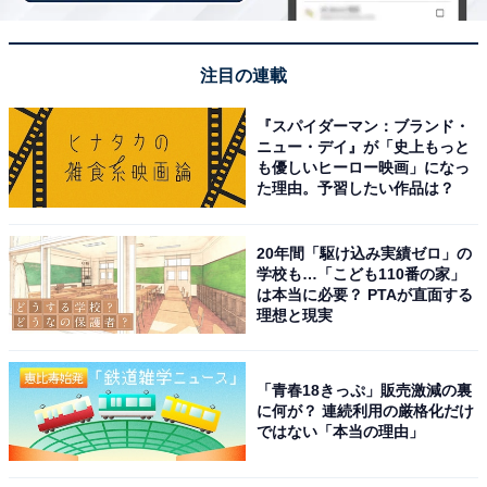
注目の連載
『スパイダーマン：ブランド・
ニュー・デイ』が「史上もっと
も優しいヒーロー映画」になっ
た理由。予習したい作品は？
20年間「駆け込み実績ゼロ」の
学校も…「こども110番の家」
は本当に必要？ PTAが直面する
理想と現実
こちらもおすすめ
千葉県の市で「移住したい」と思う市ランキン
「青春18きっぷ」販売激減の裏
グ！ 2位「浦安市」を抑えた1位は？【2025年
に何が？ 連続利用の厳格化だけ
調査】
ではない「本当の理由」