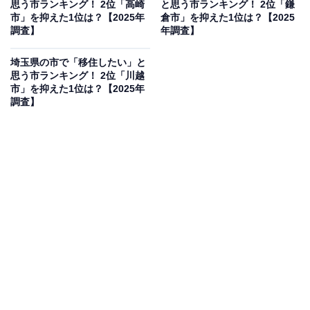
思う市ランキング！ 2位「高崎
と思う市ランキング！ 2位「鎌
2位は「つくば市」でした。最先端の研究機関が集まり
市」を抑えた1位は？【2025年
倉市」を抑えた1位は？【2025
調査】
年調査】
「日本の頭脳」とも称されるつくば市は、都心へのアク
セスも良く、自然と都市機能のバランスが取れた暮らし
埼玉県の市で「移住したい」と
が魅力です。筑波山や科学万博記念公園などもあり、自
思う市ランキング！ 2位「川越
市」を抑えた1位は？【2025年
然と触れ合える環境も整っています。
調査】
回答者からは「つくばエクスプレスで都心へのアクセス
がしやすい」（20代女性／東京都）、「学生が多く新し
いものが多そうだから」（40代女性／神奈川県）、「研
究施設やIT関連の企業が多く、Web系の仕事にも関わり
やすい環境だから」（30代男性／富山県）などのコメン
トがありました。