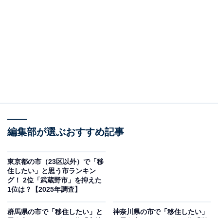
チャー・エンタメなどを中心に企画編集を担当。東京都出身。居酒
屋巡りとスポーツ観戦が生きがい。
調査概要
調査期間：2025年10月30日
調査方法：インターネット調査
回答者属性：全国20～60代の男女250人（20代：54
人、30代：85人、40代：58人、50代：38人、60
代：13人、回答なし：2人）
編集部が選ぶおすすめ記事
※本調査は全国250人を対象に実施したもので、結
果は回答者の意見を集計したものであり、全体の意
見を断定的に示すものではありません
東京都の市（23区以外）で「移
住したい」と思う市ランキン
グ！ 2位「武蔵野市」を抑えた
1位は？【2025年調査】
2位：つくば市／71票
群馬県の市で「移住したい」と
神奈川県の市で「移住したい」