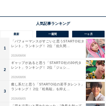
最新
一週間
一ヶ月
「パフォーマンスがすごいと思うSTARTO社タ
レント」ランキング！ 2位「佐久間...
1
2026/08/06
1位：水戸市／95票
ギャップがあると思う「STARTO社の30代タ
レント」ランキング！ 2位「ジェシ...
2
1位は「水戸市」でした。茨城県の県庁所在地・水戸市
2026/08/06
は、歴史と文化が息づく街でありながら、住環境や教育
癒し系だと思う「STARTO社の若手タレント」
機関も整備された暮らしやすい都市です。偕楽園や千波
ランキング！ 2位「松島聡」を抑え...
3
湖といった自然スポットも豊富で、ファミリー層にも人
2026/08/05
気があります。
「背まで高いと思わなかった」“身長を知って