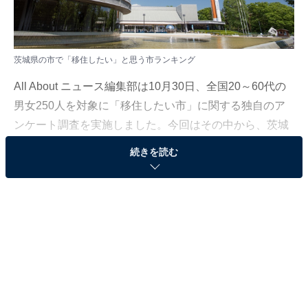
茨城県の市で「移住したい」と思う市ランキング
All About ニュース編集部は10月30日、全国20～60代の
男女250人を対象に「移住したい市」に関する独自のア
ンケート調査を実施しました。今回はその中から、茨城
県の市で「移住したい」と思う市を紹介します！
続きを読む
＞6位までの全ランキング結果を見る
この記事の執筆者：
坂上 恵
All About ニュースの編集者。オールアバウトに入社後、SNSトレン
ドにフォーカスした記事執筆やSEOライティングの経験を経て、の
ちにAll About ニュースチームのメンバーに加入。現在は旅行・カル
...続きを読む