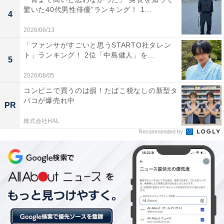
驚いた40代男性俳優”ランキング！ 1...
4
回答者のコメントを見ると「納豆が好きなことや、水戸
藩について歴女になれたり、都市機能と自然のバランス
2026/06/13
がいいから」（40代女性／長崎県）、「友人が水戸市に
「ファンサがすごいと思うSTARTO社タレン
ト」ランキング！ 2位「中島健人」を...
住んでいて遊びに行ったことがあるが、都内からも2時
5
間程度で駅前もお店があり思ったよりも栄えていた」
2026/08/05
（20代女性／千葉県）、「商業施設が多くて買い物に困
コンビニで買うのは損！たばこ税なしの新型タ
らない」（40代女性／福島県）といった声がありまし
バコが爆売れ中
PR
た。
株式会社HAL
Recommended by
※回答者のコメントは原文ママです
6位までの全ランキング結果を見
次ページ
る