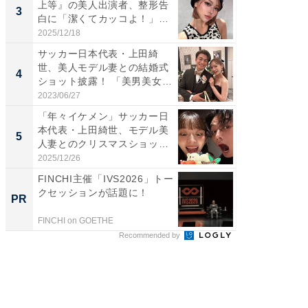
上等』の美人出演者、整形告
横川尚
3
3
白に「潔くてカッコよ！」
ムキな姿
「好...
刃...
2025/12/18
2026/08/0
サッカー日本代表・上田綺
「え、
世、美人モデル妻との結婚式
芸人、2
4
4
ショット披露！ 「美男美女」
エットに
「...
2023/06/27
2026/08/0
「年々イケメン」サッカー日
「脳がバ
本代表・上田綺世、モデル美
装姿が話
5
5
人妻とのクリスマスショット
のお父さ
に...
2025/12/26
2026/08/0
FINCHI主催「IVS2026」トー
「え、
クセッションが話題に！
の？」8
PR
PR
場！Ama
FINCHI on GOETHE
Amazon
Recommended by