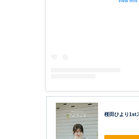
View this
桜田ひより1s