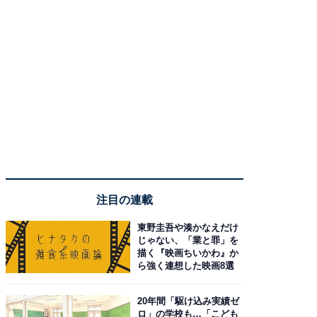
注目の連載
東野圭吾や湊かなえだけ
じゃない、「業と罪」を
描く『映画ちいかわ』か
ら強く連想した映画8選
20年間「駆け込み実績ゼ
ロ」の学校も…「こども