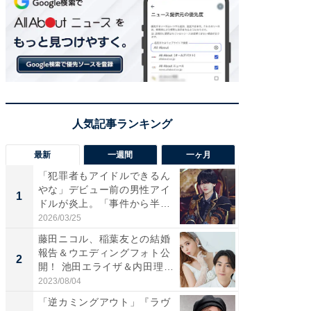
最新
一週間
一ヶ月
「犯罪者もアイドルできるん
「さす
やな」デビュー前の男性アイ
は」高
1
1
ドルが炎上。「事件から半年
災地を
も...
「カ...
2026/03/25
2026/08/0
藤田ニコル、稲葉友との結婚
「女の
報告＆ウエディングフォト公
介、バ
2
2
開！ 池田エライザ＆内田理
らのプレ
央...
愛...
2023/08/04
2026/08/0
「逆カミングアウト」『ラヴ
「脚が