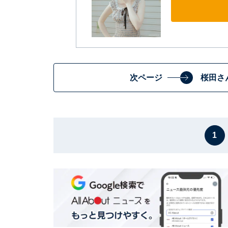
次ページ
桜田さ
1