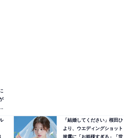
に
が
の
ル
「結婚してください」桜田ひ
より、ウエディングショット
出
披露に「お姫様すぎる」「世