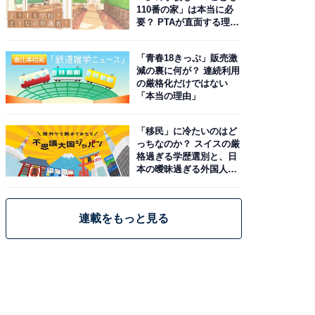
110番の家」は本当に必
要？ PTAが直面する理想
と現実
「青春18きっぷ」販売激
減の裏に何が？ 連続利用
の厳格化だけではない
「本当の理由」
「移民」に冷たいのはど
っちなのか？ スイスの厳
格過ぎる学歴選別と、日
本の曖昧過ぎる外国人政
策
連載をもっと見る