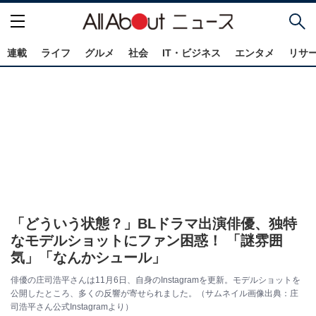
連載
ライフ
グルメ
社会
IT・ビジネス
エンタメ
リサ
「どういう状態？」BLドラマ出演俳優、独特
なモデルショットにファン困惑！ 「謎雰囲
気」「なんかシュール」
俳優の庄司浩平さんは11月6日、自身のInstagramを更新。モデルショットを
公開したところ、多くの反響が寄せられました。（サムネイル画像出典：庄
司浩平さん公式Instagramより）