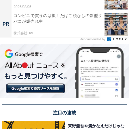
2026/08/05
コンビニで買うのは損！たばこ税なしの新型タ
バコが爆売れ中
PR
株式会社HAL
Recommended by
注目の連載
東野圭吾や湊かなえだけじゃな