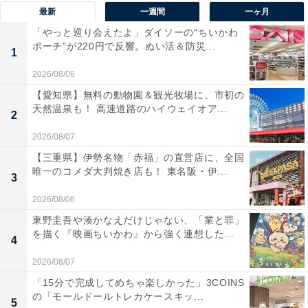
最新
一週間
一ヶ月
「やっと巡り会えたよ」ダイソーの“ちいかわ
ポーチ”が220円で反響。ぬい活＆防災...
1
2026/08/06
【愛知県】無料の動物園＆観光牧場に、市初の
天然温泉も！ 高速道路のハイウェイオア...
2
2026/08/07
【三重県】伊勢名物「赤福」の直営店に、全国
唯一のコメダ大判焼き店も！ 東名阪・伊...
3
2026/08/06
東野圭吾や湊かなえだけじゃない、「業と罪」
を描く『映画ちいかわ』から強く連想した...
4
2026/08/07
「15分で完成してめちゃ楽しかった」3COINS
の「モールドールトレカケースキッ...
5