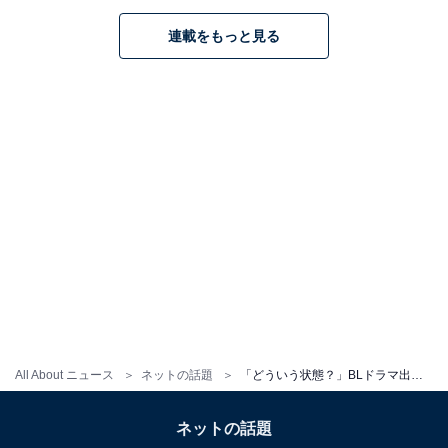
連載をもっと見る
All About ニュース
ネットの話題
「どういう状態？」BLドラマ出演俳優、独特なモデルショットにファン困惑！ 「謎雰囲気」「なんかシュール」
ネットの話題