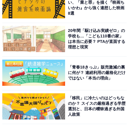
い、「業と罪」を描く『映画ち
いかわ』から強く連想した映画
8選
20年間「駆け込み実績ゼロ」の
学校も…「こども110番の家」
は本当に必要？ PTAが直面する
理想と現実
「青春18きっぷ」販売激減の裏
に何が？ 連続利用の厳格化だけ
ではない「本当の理由」
「移民」に冷たいのはどっちな
のか？ スイスの厳格過ぎる学歴
選別と、日本の曖昧過ぎる外国
人政策