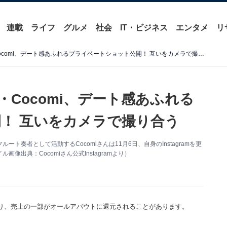
連載
ライフ
グルメ
社会
IT・ビジネス
エンタメ
リ
木村拓哉＆工藤静香の長女・Cocomi、デート感あふれるプライベートショット公開！ 互いをカメラで撮り合う
Cocomi、デート感あふれる
！ 互いをカメラで撮り合う
奏者として活動するCocomiさんは11月6日、自身のInstagramを更
出典：Cocomiさん公式Instagramより）
り、売上の一部がオールアバウトに還元されることがあります。