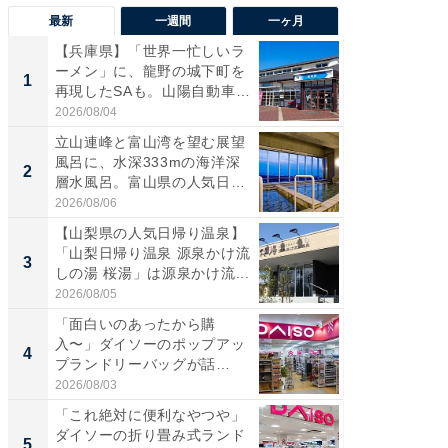
最新
一週間
一ヶ月
【兵庫県】「世界一忙しいラ
【兵庫
ーメン」に、龍野の城下町を
ーメン
1
1
再現したSAも。山陽自動車
再現した
道...
道...
2026/08/04
2026/08/0
立山連峰と富山湾を望む展望
【三重
風呂に、水深333mの海洋深
「鈴鹿天
2
2
層水風呂。富山県の人気日
は100
帰...
2026/08/06
2026/08/0
【山梨県の人気日帰り温泉】
ステラ
「山梨日帰り温泉 源泉かけ流
詰め放題
3
3
しの湯 桜湯」は源泉かけ流...
00円で「
2026/08/05
2026/08/0
「面白いのあったから購
「ミニオ
入〜」ダイソーのポップアッ
ッグ！ 
4
4
プランドリーバッグが話
ど、夏限
題。“さま...
2026/08/03
2026/08/0
「これ絶対に便利なやつや」
【埼玉
ダイソーの折り畳み式ランド
「行田天
5
5