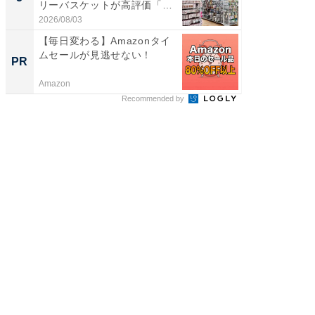
リーバスケットが高評価「使
は和の
わ...
が...
2026/08/03
2026/08/0
【毎日変わる】Amazonタイ
【8/2
ムセールが見逃せない！
高い探
PR
PR
学習指導
Amazon
COMPAS
Recommended by