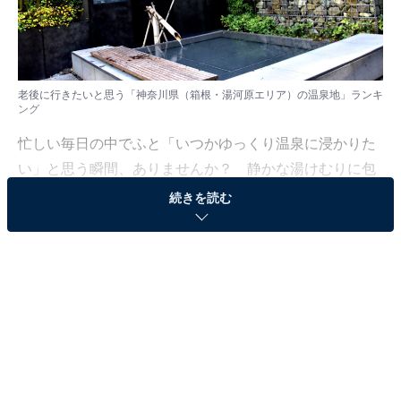
老後に行きたいと思う「神奈川県（箱根・湯河原エリア）の温泉地」ランキ
ング
忙しい毎日の中でふと「いつかゆっくり温泉に浸かりた
い」と思う瞬間、ありませんか？ 静かな湯けむりに包
まれ、美しい自然や地元の味覚を楽しむ——そんな穏や
続きを読む
かな時間は、まさに理想の“老後のごほうび”。人生の節
目に訪れたい温泉地として、多くの人が憧れる場所とは
一体どこなのでしょうか。
All About ニュース編集部では、2025年11月4日、全国
10〜60代の男女250人を対象に、老後に行きたい温泉地
に関するアンケートを実施しました。その中から、老後
に行きたいと思う「神奈川県（箱根・湯河原エリア）の