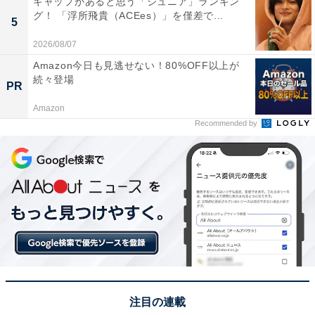
ギャップがあると思う「ジュニア」ランキン
グ！ 「浮所飛貴（ACEes）」を僅差で...
回答者からは「アクセスが良く、老後でも無理なく行け
5
そうな立地が魅力です。歴史ある温泉街の雰囲気も落ち
2026/08/07
着いていて、ゆっくり過ごすには最適だと思います」
Amazon今日も見逃せない！80%OFF以上が
（30代男性／北海道）、「露天風呂からの景色がよさそ
続々登場
PR
うで、紅葉の時期に行きたいと思ったから」（20代男性
Amazon
／滋賀県）、「箱根の玄関口でアクセスが良くバリアフ
Recommended by
リー対応の宿が多い印象。自然に囲まれた静かな環境
で、貸切風呂や和洋室など高齢者に配慮した設備が整っ
てるので」（40代男性／愛知県）といった声が集まりま
した。
※回答者からのコメントは原文ママです
注目の連載