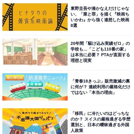
この記事の執筆者：
坂上 恵
東野圭吾や湊かなえだけじゃな
い、「業と罪」を描く『映画ち
All About ニュースの編集者。オールアバウトに入社後、SNSトレン
いかわ』から強く連想した映画
ドにフォーカスした記事執筆やSEOライティングの経験を経て、の
8選
ちにAll About ニュースチームのメンバーに加入。現在は旅行・カル
...続きを読む
チャー・エンタメなどを中心に企画編集を担当。東京都出身。居酒
20年間「駆け込み実績ゼロ」の
屋巡りとスポーツ観戦が生きがい。
学校も…「こども110番の家」
は本当に必要？ PTAが直面する
次ページ
8位までのランキング結果を見る
理想と現実
「青春18きっぷ」販売激減の裏
に何が？ 連続利用の厳格化だけ
ではない「本当の理由」
「移民」に冷たいのはどっちな
のか？ スイスの厳格過ぎる学歴
選別と、日本の曖昧過ぎる外国
人政策