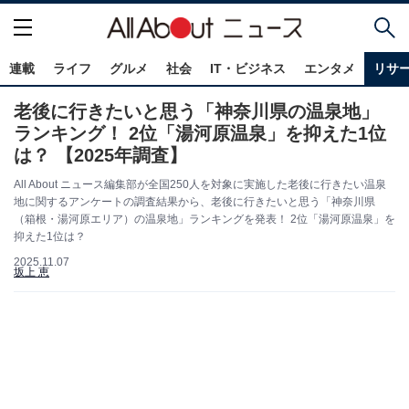
連載
ライフ
グルメ
社会
IT・ビジネス
エンタメ
リサ
老後に行きたいと思う「神奈川県の温泉地」
ランキング！ 2位「湯河原温泉」を抑えた1位
は？ 【2025年調査】
All About ニュース編集部が全国250人を対象に実施した老後に行きたい温泉
地に関するアンケートの調査結果から、老後に行きたいと思う「神奈川県
（箱根・湯河原エリア）の温泉地」ランキングを発表！ 2位「湯河原温泉」を
抑えた1位は？
2025.11.07
坂上 恵