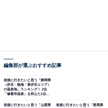
温泉地」ランキングの結果をご紹介します。
＞8位までの全ランキング結果を見る
2位：湯河原温泉／77票
神奈川県の西南端に位置する湯河原町にある湯河原温泉
は、古くから万葉集にも詠まれた温泉保養地として知ら
れる歴史ある温泉地です。湯河原町は自然が豊かで温暖
編集部が選ぶおすすめ記事
な気候であり、その温泉は弱アルカリ性の名湯と伝えら
れ、切り傷、打撲、神経痛や腰痛、婦人病に特に大きな
効能がある良質な泉質を持ちます。首都圏（横浜）から
老後に行きたいと思う「静岡県
（伊豆・熱海・東伊豆エリア）
のアクセスが約60分と良好で、静かな温泉地ならではの
の温泉地」ランキング！ 2位
集中できる環境は、都心の喧騒（けんそう）を離れてゆ
「修善寺温泉」を抑えた1位
は？ 【2025年調査】
っくりと温泉を楽しめる場所として魅力的です。
老後に行きたいと思う「山梨県
老後に行きたいと思う「群馬県