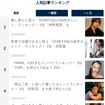
最新
一週間
一ヶ月
癒し系だと思う「STARTO社の30代タレン
ト」ランキング！ 2位「伊野尾慧」を...
1
2026/08/07
世界で活躍できると思う「STARTO社の若手タ
1位：箱根湯本温泉／106票
レント」ランキング！ 2位「目黒蓮...
2
2026/08/07
神奈川県箱根町にある箱根湯本温泉は、箱根十七湯の中
「HANA」の好きなメンバーランキング！ 2位
で最も古い歴史を持ち、伝承では奈良時代（天平10
「YURI」を抑えた1位は？【20...
3
年/738年）に開湯した温泉地です。湯本は箱根温泉の
2026/07/24
「大玄関口」多様な施設が揃い、箱根温泉の中心的存在
「実は二世」と知って驚いたタレントランキン
です。また、豊かな自然に囲まれた都心から最も近い温
グ！ 2位「杉咲花」を大差で抑えた1位...
4
泉郷として、単純温泉や塩化物泉など多様な泉質の温泉
を楽しめます。
2025/11/07