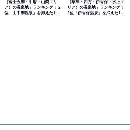
（富士五湖・甲府・山梨エリ
（草津・四万・伊香保・水上エ
回答者からは「賑やかな観光地というよりは、古くから
ア）の温泉地」ランキング！ 2
リア）の温泉地」ランキング！
位「山中湖温泉」を抑えた1位
2位「伊香保温泉」を抑えた1位
の温泉街の風情が色濃く残り、ゆったりと静かに湯治を
は？ 【2025年調査】
は？ 【2025年調査】
楽しむのに最適です」（60代男性／香川県）、「万葉集
に出てくる温泉で塩化物泉、硫黄塩泉、単純温泉があ
り、入浴前のかけ湯も魅力的です」（60代男性／兵庫
県）、「お湯が柔らかく肌がしっとりすべすべになると
評判だから、老後肌は乾燥してたりすると思うのでお肌
にいいと思うし、静かで落ち着いた雰囲気の中、自然と
温泉が楽しめるのは老後にピッタリだと思うから」（20
代女性／福岡県）といった声が集まりました。