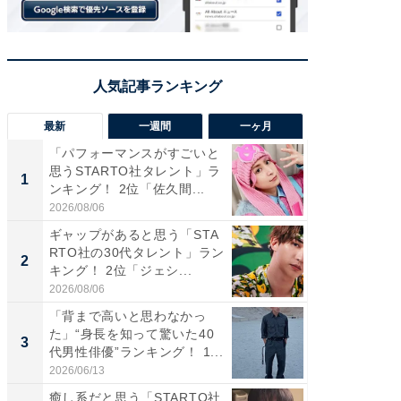
最新
一週間
一ヶ月
「パフォーマンスがすごいと
「癒し系
思うSTARTO社タレント」ラ
タレント
1
1
ンキング！ 2位「佐久間...
「井ノ原
2026/08/06
2026/08/0
ギャップがあると思う「STA
癒し系だ
RTO社の30代タレント」ラン
の若手
2
2
キング！ 2位「ジェシ...
グ！ 2
2026/08/06
2026/08/0
「背まで高いと思わなかっ
ギャップ
た」“身長を知って驚いた40
RTO社
3
3
代男性俳優”ランキング！ 1...
キング！
2026/06/13
2026/08/0
癒し系だと思う「STARTO社
「世界で