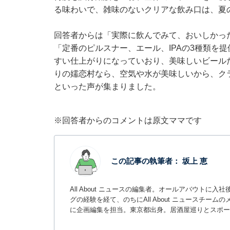
る味わいで、雑味のないクリアな飲み口は、夏
回答者からは「実際に飲んでみて、おいしかっ
「定番のピルスナー、エール、IPAの3種類を
すい仕上がりになっていおり、美味しいビール
りの嬬恋村なら、空気や水が美味しいから、ク
といった声が集まりました。
※回答者からのコメントは原文ママです
この記事の執筆者：
坂上 恵
All About ニュースの編集者。オールアバウトに
グの経験を経て、のちにAll About ニュースチ
に企画編集を担当。東京都出身。居酒屋巡りとスポー