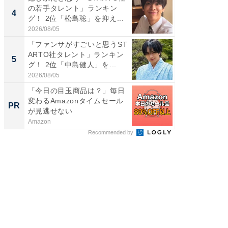
の若手タレント」ランキン
ARTO
4
4
グ！ 2位「松島聡」を抑え...
グ！ 2
2026/08/05
2026/08/0
「ファンサがすごいと思うST
身長を知
ARTO社タレント」ランキン
性俳優」
5
5
グ！ 2位「中島健人」を...
「鈴木
倒...
2026/08/05
2026/08/0
「今日の目玉商品は？」毎日
「うち
変わるAmazonタイムセール
い」と
PR
PR
が見逃せない
鐘。自
外せな..
Amazon
ビズヒン
Recommended by