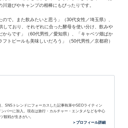
の川遊びやキャンプの相棒にもぴったりです。
たので。また飲みたいと思う」（30代女性／埼玉県）、
提供しており、それぞれに合った酵母を使い分け、飲みや
だからです」（60代男性／愛知県）、「キャベツ畑ばか
ラフトビールも美味しいだろう」（50代男性／京都府）
入社後、SNSトレンドにフォーカスした記事執筆やSEOライティン
ームのメンバーに加入。現在は旅行・カルチャー・エンタメなどを中心
ツ観戦が生きがい。
＞プロフィール詳細