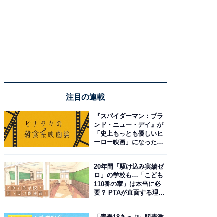
注目の連載
『スパイダーマン：ブラ
ンド・ニュー・デイ』が
「史上もっとも優しいヒ
ーロー映画」になった理
由。予習したい作品は？
20年間「駆け込み実績ゼ
ロ」の学校も…「こども
110番の家」は本当に必
要？ PTAが直面する理想
と現実
「青春18きっぷ」販売激