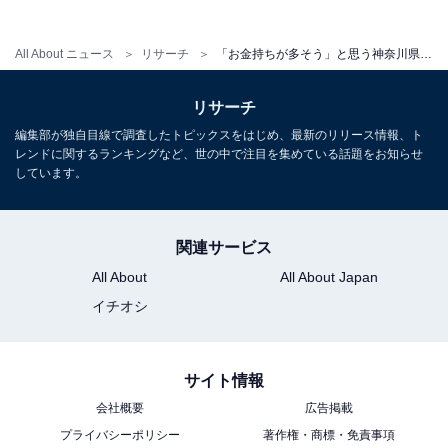
All About ニュース
リサーチ
「お金持ちが多そう」と思う神奈川県の市ランキング！ 2位「鎌倉市」を抑えた1位は？【2025年調査】
リサーチ
編集部が独自目線で調査したトピックスをはじめ、最新のリリース情報、ト
レンドに関するランキングなど、世の中で注目を集めている話題をお知らせ
しています。
関連サービス
All About
All About Japan
イチオシ
サイト情報
会社概要
広告掲載
プライバシーポリシー
著作権・商標・免責事項