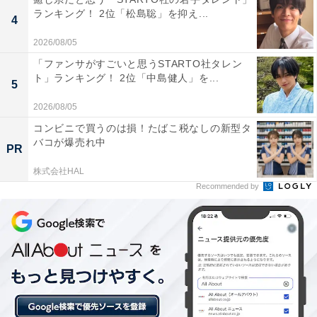
ランキング！ 2位「松島聡」を抑え...
でいそう」（40代女性／埼玉県）といった声が集まりま
4
した。
2026/08/05
「ファンサがすごいと思うSTARTO社タレン
ト」ランキング！ 2位「中島健人」を...
5
※回答者からのコメントは原文ママです
2026/08/05
コンビニで買うのは損！たばこ税なしの新型タ
この記事の執筆者：
坂上 恵
バコが爆売れ中
PR
株式会社HAL
All About ニュースの編集者。オールアバウトに入社後、SNSトレン
Recommended by
ドにフォーカスした記事執筆やSEOライティングの経験を経て、の
ちにAll About ニュースチームのメンバーに加入。現在は旅行・カル
...続きを読む
チャー・エンタメなどを中心に企画編集を担当。東京都出身。居酒
屋巡りとスポーツ観戦が生きがい。
次ページ
4位までのランキング結果を見る