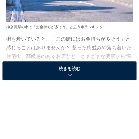
神奈川県の市で「お金持ちが多そう」と思う市ランキング
街を歩いていると、「この街にはお金持ちが多そう」と
感じることはありませんか？ 整った街並みや落ち着いた
住宅街、高級感のあるお店など、さまざまな要素から“豊
かさ”を感じる瞬間があります。では、多くの人が思い浮
続きを読む
かべる“お金持ちの街”とは、どこなのでしょうか。
All About ニュース編集部では、2025年10月30〜31日の
期間、全国10〜70代の男女250人を対象に、「お金持ち
が多そう」と思う市に関するアンケートを実施しまし
た。
その中から、神奈川県の市で「お金持ちが多そう」と思