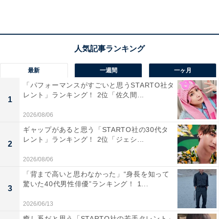
1位：横浜市／169票
神奈川県の県庁所在地であり、政令指定都市です。港町
最新
一週間
一ヶ月
として発展し、異国情緒あふれる風景や、みなとみらい
「パフォーマンスがすごいと思うSTARTO社タ
などの近代的な都市景観が特徴。人口が多く、商業施設
レント」ランキング！ 2位「佐久間...
1
やオフィスが集積した中心地としての活気と、山手など
2026/08/06
の歴史ある高級住宅街のイメージが重なり、「お金持ち
ギャップがあると思う「STARTO社の30代タ
が多そう」という印象を持つ人が圧倒的に多いようで
レント」ランキング！ 2位「ジェシ...
2
す。
2026/08/06
回答者からは「みなとみらいなど高層マンションが多く
「背まで高いと思わなかった」“身長を知って
驚いた40代男性俳優”ランキング！ 1...
あり、都心へのアクセスもいいから」（40代女性／神奈
3
川県）、「家賃や物価が高そうなイメージがあるからで
2026/06/13
す」（30代女性／宮城県）、「タワーマンションに住ん
癒し系だと思う「STARTO社の若手タレント」