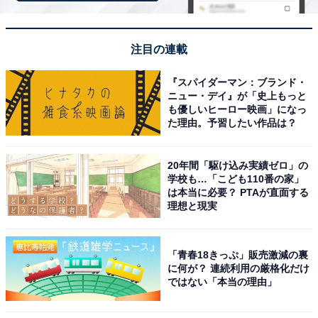
注目の連載
『スパイダーマン：ブランド・
ニュー・デイ』が「史上もっと
も優しいヒーロー映画」になっ
た理由。予習したい作品は？
20年間「駆け込み実績ゼロ」の
学校も…「こども110番の家」
は本当に必要？ PTAが直面する
理想と現実
こちらもおすすめ
栃木県の市で「お金持ちが多そう」と思う市ラ
「青春18きっぷ」販売激減の裏
ンキング！ 2位「那須塩原市」を抑えた1位は？
に何が？ 連続利用の厳格化だけ
【2025年調査】
ではない「本当の理由」