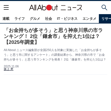
連載
ライフ
グルメ
社会
IT・ビジネス
エンタメ
リサ
「お金持ちが多そう」と思う神奈川県の市ラ
ンキング！ 2位「鎌倉市」を抑えた1位は？
【2025年調査】
All About ニュース編集部が全国250人を対象に実施した「お金持ちが多そ
う」と思う市に関するアンケート」の調査結果から、神奈川県の市で「お金
持ちが多そう」と思う市ランキングを発表！ 2位「鎌倉市」を抑えた1位は？
2025.11.06
坂上 恵