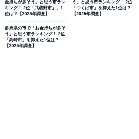
金持ちが多そう」と思う市ラン
う」と思う市ランキング！ 2位
ら」（30代男性／富山県）、「歴史的建造物も多々ある
キング！ 2位「武蔵野市」、1
「つくば市」を抑えた1位は？
し、広い敷地の邸宅もあるから」（40代女性／長崎
位は？【2025年調査】
【2025年調査】
県）、「歴史のある町で雰囲気も非常によく、交通の便
群馬県の市で「お金持ちが多そ
もいいので、古くからの住民もお金を持っていそうだ
う」と思う市ランキング！ 2位
が、新規でお金持ちが引っ越してくる感じもありそう」
「高崎市」を抑えた1位は？
【2025年調査】
（50代男性／神奈川県）といった声が集まりました。