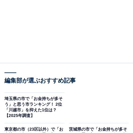
う市ランキングの結果をご紹介します。
＞4位までの全ランキング結果を見る
2位：鎌倉市／62票
歴史的な寺社仏閣が多く、古都としての趣を色濃く残す
観光地として国内外に知られています。海岸線にも近
く、海と山の両方の自然に恵まれた風光明媚な場所で
す。都心へのアクセスが良い場所にありながら、落ち着
編集部が選ぶおすすめ記事
いた住環境が保たれているため、特に邸宅が多く建ち並
ぶエリアには、文化的な富裕層が多く住んでいるという
埼玉県の市で「お金持ちが多そ
う」と思う市ランキング！ 2位
イメージが根付いていると考えられます。
「川越市」を抑えた1位は？
【2025年調査】
回答者からは「歴史ある街並みや自然に囲まれた環境が
東京都の市（23区以外）で「お
茨城県の市で「お金持ちが多そ
魅力で、リゾートや別荘地としてのイメージがあるか