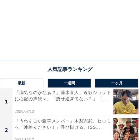
最新
一週間
一ヶ月
「病気なのかなぁ？」藤木直人、近影ショット
に心配の声続々。「痩せ過ぎてない？」「...
1
2026/03/13
「うわすごい豪華メンバー」木梨憲武、ヒロミ
へ「連絡ください！」呼び掛ける。ISS...
2