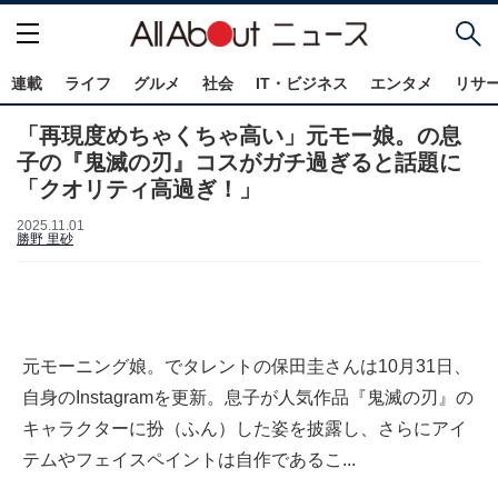
連載
ライフ
グルメ
社会
IT・ビジネス
エンタメ
リサ
「再現度めちゃくちゃ高い」元モー娘。の息
子の『鬼滅の刃』コスがガチ過ぎると話題に
「クオリティ高過ぎ！」
2025.11.01
勝野 里砂
元モーニング娘。でタレントの保田圭さんは10月31日、
自身のInstagramを更新。息子が人気作品『鬼滅の刃』の
キャラクターに扮（ふん）した姿を披露し、さらにアイ
テムやフェイスペイントは自作であるこ...