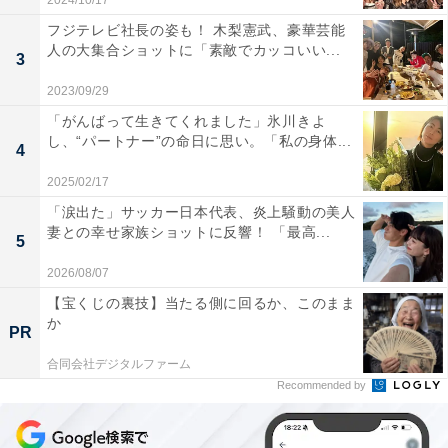
2024/10/17
フジテレビ社長の姿も！ 木梨憲武、豪華芸能
人の大集合ショットに「素敵でカッコいい...
3
2023/09/29
「がんばって生きてくれました」氷川きよ
し、“パートナー”の命日に思い。「私の身体...
4
2025/02/17
「涙出た」サッカー日本代表、炎上騒動の美人
妻との幸せ家族ショットに反響！ 「最高...
5
2026/08/07
【宝くじの裏技】当たる側に回るか、このまま
か
PR
合同会社デジタルファーム
Recommended by