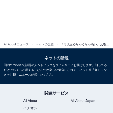
All About ニュース
ネットの話題
「再現度めちゃくちゃ高い」元モー娘。の息子の『鬼滅の刃』コスがガチ過ぎると話題に「クオリティ高過ぎ！」
ネットの話題
国内外のSNSで話題の人＆トピックをタイムリーにお届けします。知ってる
だけでちょっと得する、なんだか楽しい気分になれる、ネット発「知ら（な
きゃ）損」ニュースが盛りだくさん。
関連サービス
All About
All About Japan
イチオシ