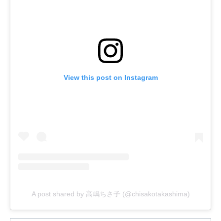
View this post on Instagram
A post shared by 高嶋ちさ子 (@chisakotakashima)