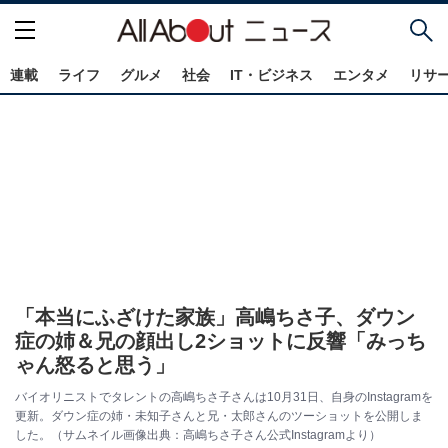
連載
ライフ
グルメ
社会
IT・ビジネス
エンタメ
リサ
「本当にふざけた家族」高嶋ちさ子、ダウン
症の姉＆兄の顔出し2ショットに反響「みっち
ゃん怒ると思う」
バイオリニストでタレントの高嶋ちさ子さんは10月31日、自身のInstagramを
更新。ダウン症の姉・未知子さんと兄・太郎さんのツーショットを公開しま
した。（サムネイル画像出典：高嶋ちさ子さん公式Instagramより）