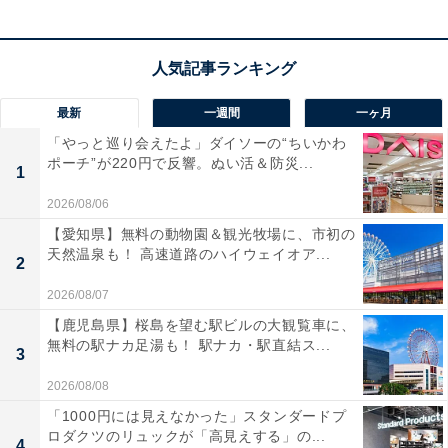
最新
一週間
一ヶ月
「やっと巡り会えたよ」ダイソーの“ちいかわ
ポーチ”が220円で反響。ぬい活＆防災...
1
2026/08/06
【愛知県】無料の動物園＆観光牧場に、市初の
天然温泉も！ 高速道路のハイウェイオア...
2
2026/08/07
【鹿児島県】桜島を望む駅ビルの大観覧車に、
無料の駅ナカ足湯も！ 駅ナカ・駅直結ス...
3
2026/08/08
「1000円には見えなかった」スタンダードプ
ロダクツのリュックが「高見えする」の...
4