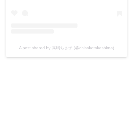
A post shared by 高嶋ちさ子 (@chisakotakashima)