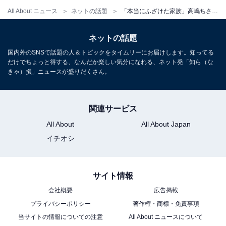
All About ニュース
ネットの話題
「本当にふざけた家族」高嶋ちさ子、ダウン症の姉＆兄の顔出し2ショットに反響「みっちゃん怒ると思う」
ネットの話題
国内外のSNSで話題の人＆トピックをタイムリーにお届けします。知ってる
だけでちょっと得する、なんだか楽しい気分になれる、ネット発「知ら（な
きゃ）損」ニュースが盛りだくさん。
関連サービス
All About
All About Japan
イチオシ
サイト情報
会社概要
広告掲載
プライバシーポリシー
著作権・商標・免責事項
当サイトの情報についての注意
All About ニュースについて