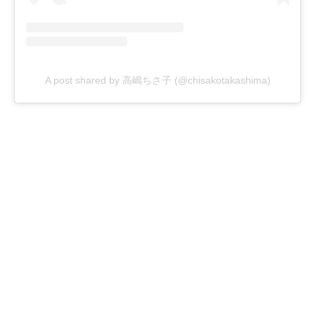
A post shared by 高嶋ちさ子 (@chisakotakashima)