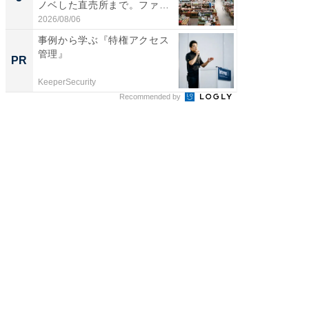
ノベした直売所まで。ファ
リーバ
ー...
わ...
2026/08/06
2026/08/0
事例から学ぶ『特権アクセス
事例か
管理』
管理』
PR
PR
KeeperSecurity
KeeperSec
Recommended by