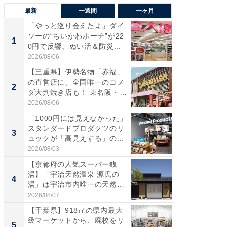
最新
一週間
一ヶ月
「やっと巡り会えたよ」ダイ
【兵庫
ソーの“ちいかわポーチ”が22
ーメン
1
1
0円で反響。ぬい活＆防災...
再現した
道...
2026/08/06
2026/08/0
【三重県】伊勢名物「赤福」
【三重
の直営店に、全国唯一のコメ
の直営
2
2
ダ大判焼き店も！ 東名阪・
ダ大判焼
伊...
伊...
2026/08/06
2026/08/0
「1000円には見えなかった」
【千葉県
スタンダードプロダクツのリ
級マー
3
3
ュックが「高見えする」の...
ノベし
ー...
2026/08/03
2026/08/0
【京都府の人気スーパー銭
立山連
湯】「宇治天然温泉 源氏の
風呂に、
4
4
湯」は宇治市内唯一の天然温
層水風
泉と...
帰...
2026/08/07
2026/08/0
【千葉県】918㎡の県内最大
「これ
級マーケットから、廃校をリ
ダイソ
5
5