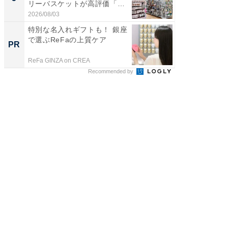
リーバスケットが高評価「使
賀ゆめ
わ...
お...
2026/08/03
2026/08/0
特別な名入れギフトも！ 銀座
アクセ
で選ぶReFaの上質ケア
「知識
PR
PR
する視
ReFa GINZA on CREA
アクセン
Recommended by