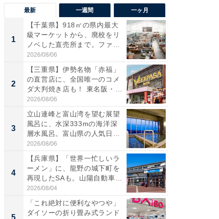
最新
一週間
一ヶ月
【千葉県】918㎡の県内最大
【兵庫
級マーケットから、廃校をリ
ーメン
1
1
ノベした直売所まで。ファ
再現した
ー...
道...
2026/08/06
2026/08/0
【三重県】伊勢名物「赤福」
【三重
の直営店に、全国唯一のコメ
「鈴鹿天
2
2
ダ大判焼き店も！ 東名阪・
は100
伊...
2026/08/06
2026/08/0
立山連峰と富山湾を望む展望
「ミニオ
風呂に、水深333mの海洋深
ッグ！ 
3
3
層水風呂。富山県の人気日
ど、夏限
帰...
2026/08/06
2026/08/0
【兵庫県】「世界一忙しいラ
【埼玉
ーメン」に、龍野の城下町を
「行田天
4
4
再現したSAも。山陽自動車
は和の
道...
が...
2026/08/04
2026/08/0
「これ絶対に便利なやつや」
【石川
ダイソーの折り畳み式ランド
湯】「天
5
5