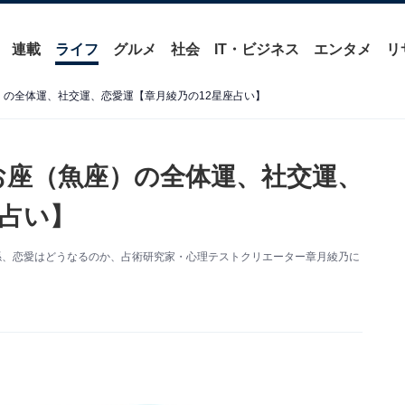
連載
ライフ
グルメ
社会
IT・ビジネス
エンタメ
リ
座）の全体運、社交運、恋愛運【章月綾乃の12星座占い】
うお座（魚座）の全体運、社交運、
座占い】
関係、恋愛はどうなるのか、占術研究家・心理テストクリエーター章月綾乃に