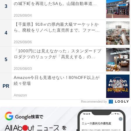
の城下町を再現したSAも。山陽自動車道...
3
2026/08/04
【千葉県】918㎡の県内最大級マーケットか
ら、廃校をリノベした直売所まで。ファー...
4
2026/08/06
「1000円には見えなかった」スタンダードプ
ロダクツのリュックが「高見えする」の...
5
2026/08/03
Amazon今日も見逃せない！80%OFF以上が
続々登場
PR
Amazon
Recommended by