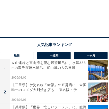
最新
一週間
一ヶ月
立山連峰と富山湾を望む展望風呂に、水深333
mの海洋深層水風呂。富山県の人気日帰...
1
2026/08/06
【三重県】伊勢名物「赤福」の直営店に、全国
唯一のコメダ大判焼き店も！ 東名阪・伊...
2
2026/08/06
【兵庫県】「世界一忙しいラーメン」に、龍野