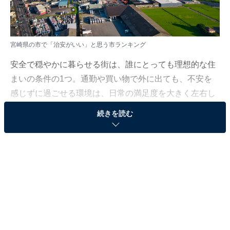
宮崎県の市で「治安がいい」と思う市ランキング
安全で穏やかに暮らせる街は、誰にとっても理想的な住
まいの条件の1つ。通勤や買い物で外に出ても、不安を
感じずに過ごせる環境は、日常の満足度を大きく左右し
ます。では、そんな「治安の良さ」で注目される街はど
続きを読む
こなのでしょうか。
All About ニュース編集部では、2025年10月22〜23日の
期間、全国10〜70代の男女250人を対象に、治安がいい
と思う市に関するアンケートを実施しました。
その中から、宮崎県の市で「治安がいい」と思う市ラン
キングの結果をご紹介します。