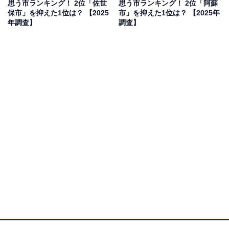
思う市ランキング！ 2位「佐世
思う市ランキング！ 2位「阿蘇
が高いとされているので犯罪は少ないように思います」
保市」を抑えた1位は？ 【2025
市」を抑えた1位は？ 【2025年
（50代女性／大阪府）、「住みたい町ランキングにも上
年調査】
調査】
位のため。治安が良いと思う」（30代男性／大阪府）と
いった声が集まりました。