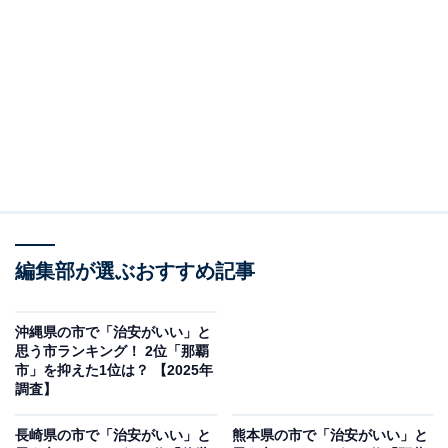
＞9位までの全ランキング結果を見る
2位：都城市／39票
都城市は、宮崎県の南西端に位置し、鹿児島県と隣接す
る都城盆地の中心都市です。関之尾滝や母智丘公園など
自然の名所も豊富で、肉用牛や豚、鶏の飼育が盛んな日
本有数の畜産王国です。地理的な特性と、安定した産業
基盤が、都市圏でありながらも落ち着いているという評
編集部が選ぶおすすめ記事
価に繋がっているようです。また、温かい人が多く、子
育て支援が手厚い環境も、いい印象になってると考えら
沖縄県の市で「治安がいい」と
思う市ランキング！ 2位「那覇
れます。
市」を抑えた1位は？ 【2025年
調査】
回答者からは「都城出身の人からおだやかだと聞いてい
長崎県の市で「治安がいい」と
熊本県の市で「治安がいい」と
るから」（20代女性／東京都）、「子育て世帯にも人気