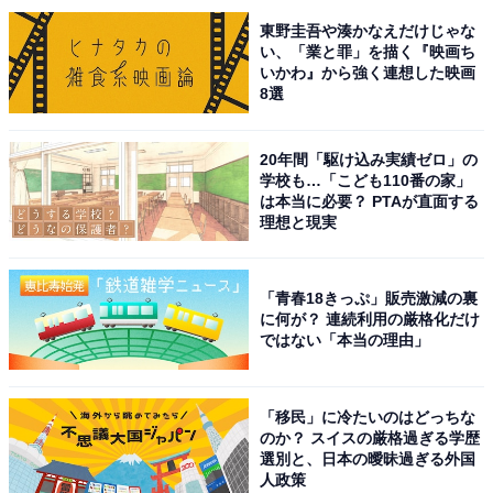
東野圭吾や湊かなえだけじゃな
い、「業と罪」を描く『映画ち
いかわ』から強く連想した映画
8選
20年間「駆け込み実績ゼロ」の
学校も…「こども110番の家」
は本当に必要？ PTAが直面する
理想と現実
「青春18きっぷ」販売激減の裏
に何が？ 連続利用の厳格化だけ
ではない「本当の理由」
「移民」に冷たいのはどっちな
こちらもおすすめ
のか？ スイスの厳格過ぎる学歴
鹿児島県の市で「治安がいい」と思う市ランキ
選別と、日本の曖昧過ぎる外国
ング！ 2位「奄美市」を抑えた1位は？ 【2025
人政策