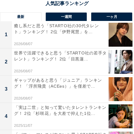
1位：宮崎市／93票
最新
一週間
一ヶ月
宮崎県の県庁所在地である宮崎市は、県の政治、経済、
癒し系だと思う「STARTO社の30代タレン
文化の中心地です。日向灘に面し、温暖な気候とフェニ
ト」ランキング！ 2位「伊野尾慧」を...
1
ックスやヤシの木が立ち並ぶ南国情緒あふれる景観が特
2026/08/07
徴。海岸線には、国の天然記念物「鬼の洗濯板」や、パ
世界で活躍できると思う「STARTO社の若手タ
ワースポットとして知られる「青島」など、観光名所が
レント」ランキング！ 2位「目黒蓮...
2
点在しています。住民がのんびりとしていて優しく、地
2026/08/07
域の結束が強いため見回りなどにより防犯意識が高いこ
ギャップがあると思う「ジュニア」ランキン
と、また凶悪事件がほぼ起きないという体感が、安心で
グ！ 「浮所飛貴（ACEes）」を僅差で...
3
きる街という評価に影響を与えたと考えられます。
2026/08/07
回答者からは「以前住んでいましたが、治安は良かった
「実は二世」と知って驚いたタレントランキン
グ！ 2位「杉咲花」を大差で抑えた1位...
です」（40代女性／静岡県）、「利便性が高く、施設も
4
充実しており、新しい住民も多く増えている為です。治
2025/11/07
安の悪い場所に人は集まらない筈なので、総合的に見