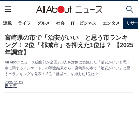
連載
ライフ
グルメ
社会
IT・ビジネス
エンタメ
リサ
宮崎県の市で「治安がいい」と思う市ランキ
ング！ 2位「都城市」を抑えた1位は？ 【2025
年調査】
All About ニュース編集部が全国250人を対象に実施した「治安がいいと思う
市に関するアンケート」の調査結果から、宮崎県の市で「治安がいい」と思
う市ランキングを発表！ 2位「都城市」を抑えた1位は？
2025.11.02
坂上 恵