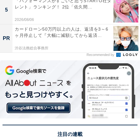
「パフォーマンスがすごいと思うSTARTO社タ
て、治安は良い方なのだと思いました」（30代男性／大
レント」ランキング！ 2位「佐久間...
5
阪府）、「宮崎はどこも治安が良さそうなので、代表地
2026/08/06
点を選びました」（30代女性／愛知県）といった声が集
カードローン50万円以上の人は、返済を3～6
まりました。
ヶ月停止して『大幅に減額してから返済...
PR
渋谷法務総合事務所
※回答者からのコメントは原文ママです
Recommended by
この記事の執筆者：
坂上 恵
All About ニュースの編集者。オールアバウトに入社後、SNSトレン
ドにフォーカスした記事執筆やSEOライティングの経験を経て、の
ちにAll About ニュースチームのメンバーに加入。現在は旅行・カル
...続きを読む
チャー・エンタメなどを中心に企画編集を担当。東京都出身。居酒
屋巡りとスポーツ観戦が生きがい。
注目の連載
次ページ
9位までのランキング結果を見る