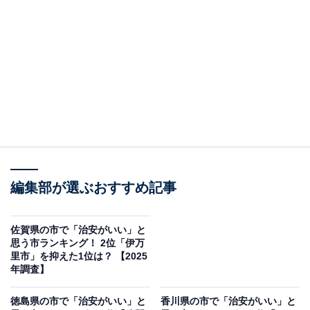
＞11位までの全ランキング結果を見る
2位：今治市／56票
愛媛県の北部に位置し、造船業やタオルの生産で全国的
に知られる市です。「しまなみ海道」の起点の一つであ
り、多島美を誇る瀬戸内海の豊かな自然に恵まれていま
す。中心市街地は整備されつつも、全体的に穏やかな雰
囲気で、市民生活に必要な施設が揃っています。地域活
編集部が選ぶおすすめ記事
動への参加意識が高く、住民同士が顔見知りであるケー
スも多いため、地域全体で子供や高齢者を見守る環境が
佐賀県の市で「治安がいい」と
思う市ランキング！ 2位「伊万
整っており、安全性が高いと評価されています。
里市」を抑えた1位は？ 【2025
年調査】
回答者からは「伝統の町なので治安が良さそう」（30代
徳島県の市で「治安がいい」と
香川県の市で「治安がいい」と
女性／東京都）、「にぎわいもありつつのんびりとした