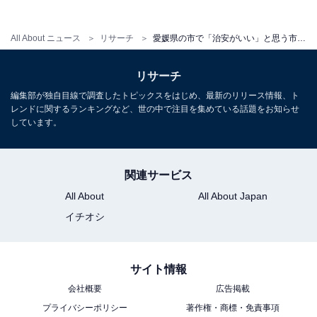
All About ニュース
リサーチ
愛媛県の市で「治安がいい」と思う市ランキング！ 2位「今治市」を抑えた1位は？ 【2025年調査】
リサーチ
編集部が独自目線で調査したトピックスをはじめ、最新のリリース情報、ト
レンドに関するランキングなど、世の中で注目を集めている話題をお知らせ
しています。
関連サービス
All About
All About Japan
イチオシ
サイト情報
会社概要
広告掲載
プライバシーポリシー
著作権・商標・免責事項