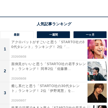
1位：松山市／82票
愛媛県の県庁所在地であり、四国最大の人口を擁する都
市です。日本最古の温泉として有名な「道後温泉」や、
日本で12基しか残っていない現存12天守の一つである
最新
一週間
一ヶ月
「松山城」を擁する観光都市でもあります。中心部は賑
アクロバットがすごいと思う「STARTO社の3
わいを見せますが、市全体としては落ち着いた雰囲気が
0代タレント」ランキング！ 2位「...
1
保たれており、教育機関も充実しています。防犯カメラ
2026/08/08
の設置や警察のパトロールが効果的に機能しており、都
面倒見がいいと思う「STARTO社の若手タレン
市機能の利便性と、地方都市らしい安心感が両立してい
ト」ランキング！ 同率2位「佐藤勝...
2
ると認識されています。
2026/08/08
回答者からは「観光地で警備をしっかりしていそうだか
癒し系だと思う「STARTO社の30代タレン
ト」ランキング！ 2位「伊野尾慧」を...
らです」（20代男性／東京都）、「のどかな環境で子ど
3
もや高齢者も住みやすいイメージがあるからです」（30
2026/08/07
代女性／宮城県）、「市街地でも夜間は比較的安全。道
世界で活躍できると思う「STARTO社の若手タ