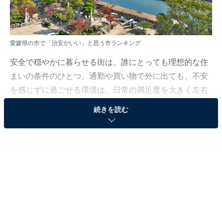
愛媛県の市で「治安がいい」と思う市ランキング
安全で穏やかに暮らせる街は、誰にとっても理想的な住
まいの条件のひとつ。通勤や買い物で外に出ても、不安
を感じずに過ごせる環境は、日常の満足度を大きく左右
します。では、そんな「治安の良さ」で注目される街は
続きを読む
どこなのでしょうか。
All About ニュース編集部では、2025年10月22〜25日の
期間、全国10〜70代の男女250人を対象に、治安がいい
と思う市に関するアンケートを実施しました。
その中から、愛媛県の市で「治安がいい」と思う市ラン
キングの結果をご紹介します。