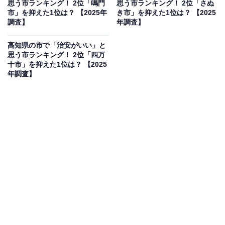
思う市ランキング！ 2位「鳴門
思う市ランキング！ 2位「さぬ
落ち着いた雰囲気があるから」（30代女性／静岡県）、
市」を抑えた1位は？ 【2025年
き市」を抑えた1位は？ 【2025
「海沿いで自然環境が豊がで犯罪件数も少ないので安心
調査】
年調査】
して暮らせる」（40代女性／神奈川県）といった声が集
高知県の市で「治安がいい」と
まりました。
思う市ランキング！ 2位「四万
十市」を抑えた1位は？ 【2025
年調査】