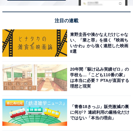
注目の連載
東野圭吾や湊かなえだけじゃな
い、「業と罪」を描く『映画ち
いかわ』から強く連想した映画
8選
20年間「駆け込み実績ゼロ」の
学校も…「こども110番の家」
は本当に必要？ PTAが直面する
理想と現実
こちらもおすすめ
福岡県の市で「治安がいい」と思う市ランキン
「青春18きっぷ」販売激減の裏
グ！ 2位「糸島市」を抑えた1位は？ 【2025年
に何が？ 連続利用の厳格化だけ
調査】
ではない「本当の理由」