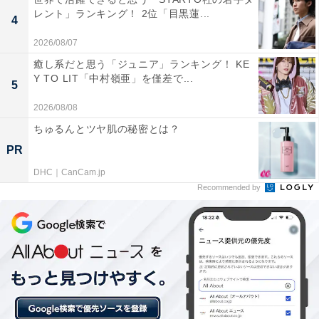
レント」ランキング！ 2位「目黒蓮...
後温泉周辺や観光地も治安は良いです」（20代男性／岡
4
山県）といった声が集まりました。
2026/08/07
癒し系だと思う「ジュニア」ランキング！ KE
Y TO LIT「中村嶺亜」を僅差で...
5
※回答者からのコメントは原文ママです
2026/08/08
ちゅるんとツヤ肌の秘密とは？
この記事の執筆者：
坂上 恵
PR
DHC｜CanCam.jp
All About ニュースの編集者。オールアバウトに入社後、SNSトレン
Recommended by
ドにフォーカスした記事執筆やSEOライティングの経験を経て、の
ちにAll About ニュースチームのメンバーに加入。現在は旅行・カル
...続きを読む
チャー・エンタメなどを中心に企画編集を担当。東京都出身。居酒
屋巡りとスポーツ観戦が生きがい。
次ページ
11位までのランキング結果を見る