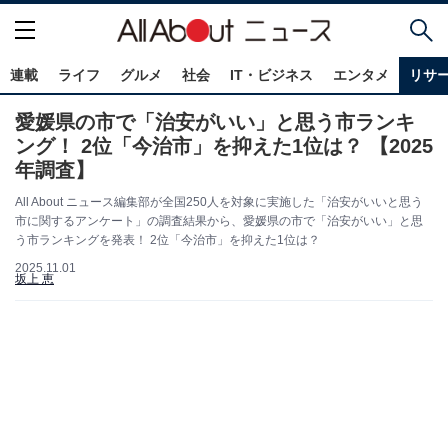
連載
ライフ
グルメ
社会
IT・ビジネス
エンタメ
リサ
愛媛県の市で「治安がいい」と思う市ランキ
ング！ 2位「今治市」を抑えた1位は？ 【2025
年調査】
All About ニュース編集部が全国250人を対象に実施した「治安がいいと思う
市に関するアンケート」の調査結果から、愛媛県の市で「治安がいい」と思
う市ランキングを発表！ 2位「今治市」を抑えた1位は？
2025.11.01
坂上 恵