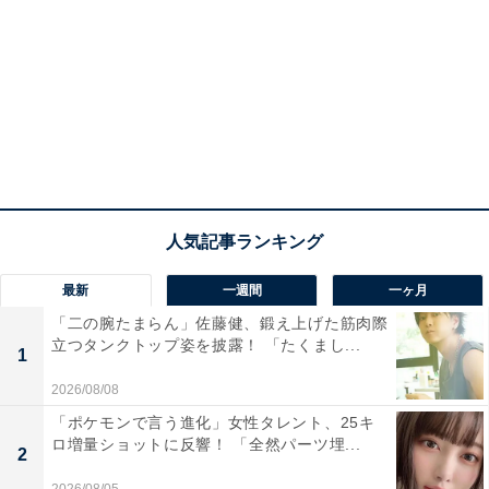
最新
一週間
一ヶ月
「二の腕たまらん」佐藤健、鍛え上げた筋肉際
立つタンクトップ姿を披露！ 「たくまし...
1
2026/08/08
「ポケモンで言う進化」女性タレント、25キ
ロ増量ショットに反響！ 「全然パーツ埋...
2