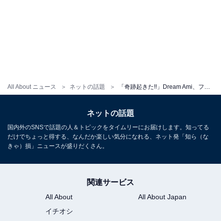
All About ニュース
ネットの話題
「奇跡起きた!!」Dream Ami、フィギュア開封動画で神引き！ 「強運アミさん」「引きが良すぎる」
ネットの話題
国内外のSNSで話題の人＆トピックをタイムリーにお届けします。知ってる
だけでちょっと得する、なんだか楽しい気分になれる、ネット発「知ら（な
きゃ）損」ニュースが盛りだくさん。
関連サービス
All About
All About Japan
イチオシ