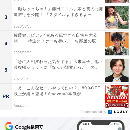
2026/08/05
「顔ちっっちゃ！」藤田ニコル、娘と初の北海
道旅行を公開！ 「スタイルよすぎるよ〜...
3
2026/08/08
佐藤健、ピアノ4台ある広すぎる自宅を大公
開！ 「特注ソファーも凄い」「お部屋の広...
4
2025/09/02
「急に人相変わった気がする」広末涼子、地上
波復帰ショットに「なんか顔変わった」の...
5
2026/08/06
「え、こんなセールやってたの？」80％OFF
以上が続々登場！Amazonの本気が...
PR
Amazon
Recommended by