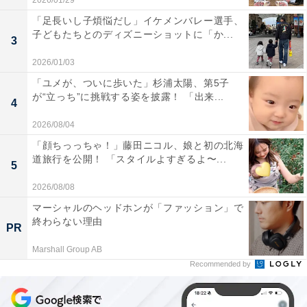
2026/01/29
「足長いし子煩悩だし」イケメンバレー選手、
子どもたちとのディズニーショットに「か...
3
2026/01/03
「ユメが、ついに歩いた」杉浦太陽、第5子
が“立っち”に挑戦する姿を披露！ 「出来...
4
2026/08/04
「顔ちっっちゃ！」藤田ニコル、娘と初の北海
道旅行を公開！ 「スタイルよすぎるよ〜...
5
2026/08/08
マーシャルのヘッドホンが「ファッション」で
終わらない理由
PR
Marshall Group AB
Recommended by