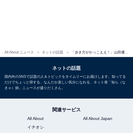
All About ニュース
ネットの話題
「歩き方がかっこええ！」山田優、圧巻スタイルのほっそり美脚を披露「マジ!似合う」「チャーミング〜」
ネットの話題
国内外のSNSで話題の人＆トピックをタイムリーにお届けします。知ってる
だけでちょっと得する、なんだか楽しい気分になれる、ネット発「知ら（な
きゃ）損」ニュースが盛りだくさん。
関連サービス
All About
All About Japan
イチオシ