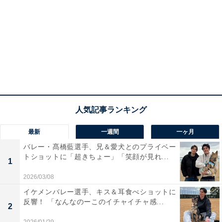
最新
一週間
一ヶ月
バレー・髙橋藍選手、兄＆愛犬とのプライベー
トショットに「超きちょー」「笑顔が見れ...
1
2026/03/08
イケメンバレー選手、キス＆耳食べショットに
反響！ 「なんなのーこのイチャイチャ感...
2