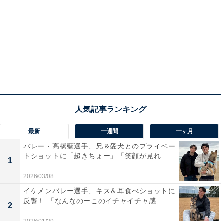
最新
一週間
一ヶ月
バレー・髙橋藍選手、兄＆愛犬とのプライベー
トショットに「超きちょー」「笑顔が見れ...
1
2026/03/08
イケメンバレー選手、キス＆耳食べショットに
反響！ 「なんなのーこのイチャイチャ感...
2