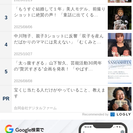
2026/01/29
「もうすぐ結婚して１年」美人モデル、前撮り
ショットに絶賛の声！ 「童話に出てくる...
3
2025/08/06
中川翔子、親子3ショットに反響「双子を産ん
だばかりのママには見えない」「むくみと...
4
2025/10/27
「太っ腹すぎる」山下智久、芸能活動30周年
の“贅沢すぎる”企画を発表！ 「やばす...
5
2026/08/08
宝くじ当たる人だけがやっていること、教えま
す
PR
合同会社デジタルファーム
Recommended by