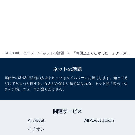
All About ニュース
ネットの話題
「鳥肌止まらなかった…」アニメ『ヒロアカ』最新話に反響続出！ 「作画神すぎて本当に神でした」「涙止まらず」
ネットの話題
国内外のSNSで話題の人＆トピックをタイムリーにお届けします。知ってる
だけでちょっと得する、なんだか楽しい気分になれる、ネット発「知ら（な
きゃ）損」ニュースが盛りだくさん。
関連サービス
All About
All About Japan
イチオシ