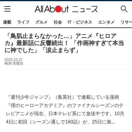
連載
ライフ
グルメ
社会
IT・ビジネス
エンタメ
リサ
「鳥肌止まらなかった…」アニメ『ヒロア
カ』最新話に反響続出！ 「作画神すぎて本当
に神でした」「涙止まらず」
2025.10.27
橋酒 瑛麗瑠
『週刊少年ジャンプ』（集英社）で連載している漫画
『僕のヒーローアカデミア』のファイナルシーズンのテ
レビアニメが現在、日本テレビ系にて放送中です。10月
4日に初回（シーズン通しで160話）が、25日に第...