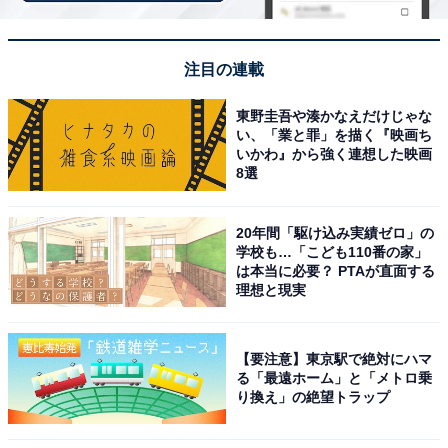
注目の連載
東野圭吾や湊かなえだけじゃな
い、「業と罪」を描く『映画ち
いかわ』から強く連想した映画
8選
こちらもおすすめ
20年間「駆け込み実績ゼロ」の
松屋「ネギたっぷり旨辛ネギたま牛めし」が今
学校も…「こども110番の家」
だけ割引価格に！ とろりとした半熟たまごとソ
は本当に必要？ PTAが直面する
ースがたまらない逸品【10月25日のLINEクーポ
理想と現実
ン】
【要注意】東京駅で絶対にハマ
る「最遠ホーム」と「メトロ乗
り換え」の絶望トラップ