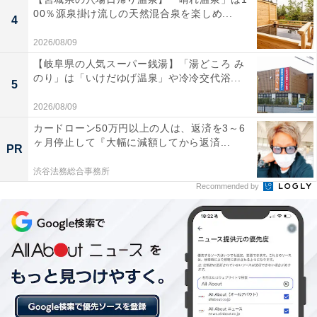
00％源泉掛け流しの天然混合泉を楽しめ...
4
2026/08/09
LINEで「クーポン」を使用する方法
【岐阜県の人気スーパー銭湯】「湯どころ み
1. LINEアプリのメニューから右下の「ウォレット」を選
のり」は「いけだゆげ温泉」や冷冷交代浴...
5
択
2026/08/09
2. ウォレットの機能一覧より「クーポン」を選択
カードローン50万円以上の人は、返済を3～6
3. 使用したいクーポンを選択する
ヶ月停止して『大幅に減額してから返済...
PR
渋谷法務総合事務所
日々更新されるクーポンを忘れずにチェックして、上手
Recommended by
にお買いものや食事を楽しみたいところです。