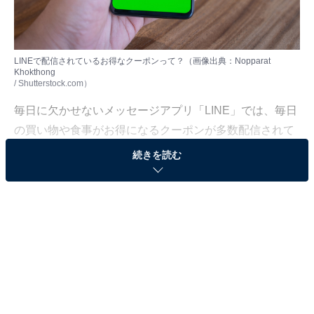
LINEで配信されているお得なクーポンって？（画像出典：Nopparat
Khokthong
/ Shutterstock.com）
毎日に欠かせないメッセージアプリ「LINE」では、毎日
の買い物や食事がお得になるクーポンが多数配信されて
います。
続きを読む
その中から、編集部がおすすめのクーポンを厳選して紹
介。今日ピックアップするのは、オーマイプレミアム
「海の幸のペスカトーレ」がお得に楽しめるクーポンで
す。
オーマイプレミアム「海の幸のペスカトーレ」が
今だけ特別な価格で買える！