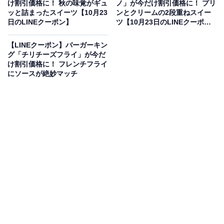
け割引価格に！ 秋の味覚がギュ
ノ」が今だけ割引価格に！ プリ
有効期限は12月31日までとなっています。
ッと詰まったスイーツ【10月23
ンとクリームの2段重ねスイー
日のLINEクーポン】
ツ【10月23日のLINEクーポ
ン】
「海の幸のペスカトーレ」の魅力は？
【LINEクーポン】バーガーキン
グ「チリチーズフライ」が今だ
イタリア産完熟トマトベースの濃厚ソースに、海老・い
け割引価格に！ フレンチフライ
か・あさりの魚介3種と、なすをたっぷり絡めた仕上が
にソースが絶妙マッチ
り。電子レンジで加熱するだけでお皿が不要な紙トレー
入りで、調理・後片付けともに手軽な点も魅力です。