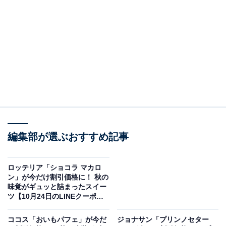
編集部が選ぶおすすめ記事
ロッテリア「ショコラ マカロ
ン」が今だけ割引価格に！ 秋の
味覚がギュッと詰まったスイー
（画像出典：ニップン公式サイト）
ツ【10月24日のLINEクーポ
ン】
いなげやで、オーマイプレミアム「海の幸のペスカトー
ココス「おいもパフェ」が今だ
ジョナサン「プリンノセター
レ」が5円引きで購入できるクーポンがLINEで配信中。