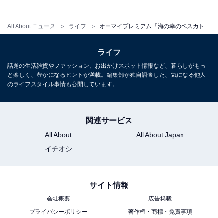
All About ニュース
ライフ
オーマイプレミアム「海の幸のペスカトーレ」が今だけ割引価格に！ 完熟トマトと魚介類の旨味【10月26日のLINEクーポン】
ライフ
話題の生活雑貨やファッション、お出かけスポット情報など、暮らしがもっ
と楽しく、豊かになるヒントが満載。編集部が独自調査した、気になる他人
のライフスタイル事情も公開しています。
関連サービス
All About
All About Japan
イチオシ
サイト情報
会社概要
広告掲載
プライバシーポリシー
著作権・商標・免責事項