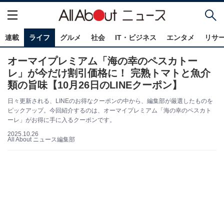
連載
ライフ
グルメ
社会
IT・ビジネス
エンタメ
リサ
オーマイプレミアム「海の幸のペスカトー
レ」が今だけ割引価格に！ 完熟トマトと魚介
類の旨味【10月26日のLINEクーポン】
日々更新される、LINEのお得なクーポンの中から、編集部が厳選したものを
ピックアップ。今回紹介するのは、オーマイプレミアム「海の幸のペスカト
ーレ」がお得に手に入るクーポンです。
2025.10.26
All About ニュース編集部