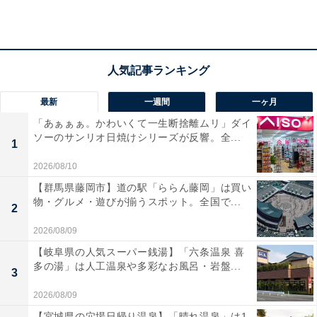
LINEで「クーポン」を使用する方法は？
最新
一週間
一ヶ月
お得に買い物や食事を楽しむために見逃せないLINEのク
「あぁぁぁ。かわいくて一生断捨離ムリ」ダイ
ソーのサンリオ日焼けシリーズが反響。全...
ーポン。取得方法は以下の通りです。
1
2026/08/10
【群馬県藤岡市】道の駅「ららん藤岡」は買い
物・グルメ・遊びが揃うスポット。全国で...
2
2026/08/09
【岐阜県の人気スーパー銭湯】「六条温泉 喜
多の湯」は人工温泉や多彩なお風呂・岩盤...
3
2026/08/09
【宮城県の穴場日帰り温泉】「晴れ温泉」は1