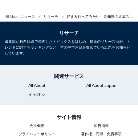
All About ニュース
リサーチ
好き＆行ってみたい「高知県の紅葉スポット」ランキング！ 2位「五台山 竹林寺」を抑えた1位は？【2025年調査】
リサーチ
編集部が独自目線で調査したトピックスをはじめ、最新のリリース情報、ト
レンドに関するランキングなど、世の中で注目を集めている話題をお知らせ
しています。
関連サービス
All About
All About Japan
イチオシ
サイト情報
会社概要
広告掲載
プライバシーポリシー
著作権・商標・免責事項