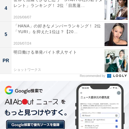
レント」ランキング！ 2位「目黒蓮...
4
All About ニュースの編集者。オールアバウトに入社後、SNSトレン
2026/08/07
ドにフォーカスした記事執筆やSEOライティングの経験を経て、の
ちにAll About ニュースチームのメンバーに加入。現在は旅行・カル
...続きを読む
「HANA」の好きなメンバーランキング！ 2位
チャー・エンタメなどを中心に企画編集を担当。東京都出身。居酒
「YURI」を抑えた1位は？【20...
5
屋巡りとスポーツ観戦が生きがい。
2026/07/24
10位までの全ランキング結果を見
次ページ
明日働ける単発バイト求人サイト
る
PR
ショットワークス
Recommended by