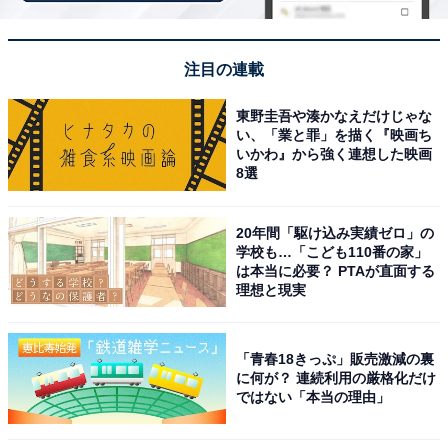
注目の連載
東野圭吾や湊かなえだけじゃな
こちらもおすすめ
い、「業と罪」を描く『映画ち
いかわ』から強く連想した映画
好き＆行ってみたい「山口県の紅葉スポット」
8選
ランキング！ 2位「長門峡」を抑えた1位は？
【2025年調査】
20年間「駆け込み実績ゼロ」の
学校も…「こども110番の家」
は本当に必要？ PTAが直面する
理想と現実
「青春18きっぷ」販売激減の裏
に何が？ 連続利用の厳格化だけ
1
2
ではない「本当の理由」