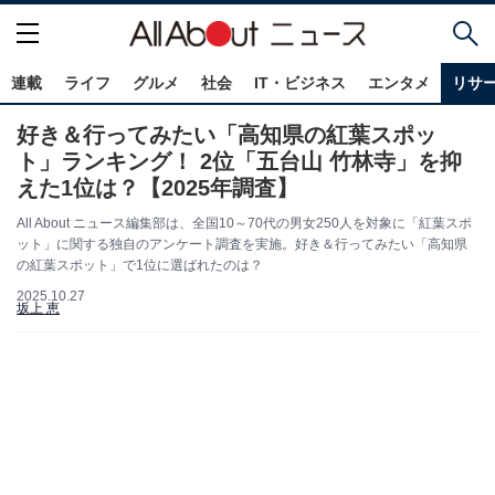
連載
ライフ
グルメ
社会
IT・ビジネス
エンタメ
リサ
好き＆行ってみたい「高知県の紅葉スポッ
ト」ランキング！ 2位「五台山 竹林寺」を抑
えた1位は？【2025年調査】
All About ニュース編集部は、全国10～70代の男女250人を対象に「紅葉スポ
ット」に関する独自のアンケート調査を実施。好き＆行ってみたい「高知県
の紅葉スポット」で1位に選ばれたのは？
2025.10.27
坂上 恵