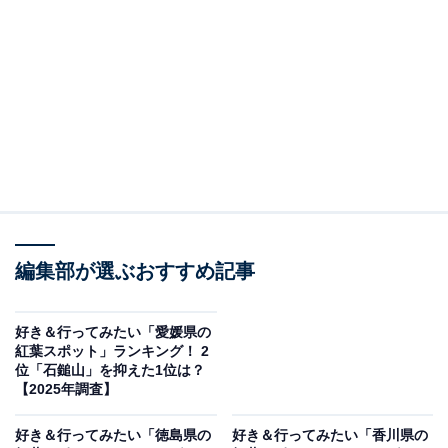
2位：五台山 竹林寺／42票
2位は「五台山 竹林寺」でした。高知市の五台山にある
竹林寺は、四国霊場第31番札所としても知られる格式あ
る寺院。秋になると、境内の紅葉と五重塔の風景が美し
く調和し、静かな佇まいの中で四季の移ろいを感じられ
ます。高台からの眺望や歴史的な雰囲気も魅力です。
回答者からは「四国八十八ヶ所のお寺だから。いつかじ
っくり行ってみたいと思っている」（50代男性／静岡
編集部が選ぶおすすめ記事
県）、「高知市内にある端正な古刹です。紅葉もきっと
キレイ」（40代男性／兵庫県）、「大変立派な五重塔が
好き＆行ってみたい「愛媛県の
紅葉スポット」ランキング！ 2
あり、五重塔と紅葉の調和も素晴らしいので」（50代男
位「石鎚山」を抑えた1位は？
性／愛知県）などのコメントがありました。
【2025年調査】
好き＆行ってみたい「徳島県の
好き＆行ってみたい「香川県の