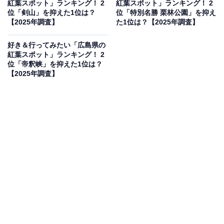
紅葉スポット」ランキング！ 2
紅葉スポット」ランキング！ 2
位「剣山」を抑えた1位は？
位「特別名勝 栗林公園」を抑え
【2025年調査】
た1位は？【2025年調査】
好き＆行ってみたい「広島県の
紅葉スポット」ランキング！ 2
位「帝釈峡」を抑えた1位は？
【2025年調査】
1位：安居渓谷／63票
1位は「安居渓谷」でした。仁淀ブルーで知られる美し
い清流と、渓谷を包む鮮やかな紅葉のコントラストが魅
力の絶景スポット。紅葉の見頃には、遊歩道沿いから色
とりどりの木々を楽しむことができ、透明度の高い川と