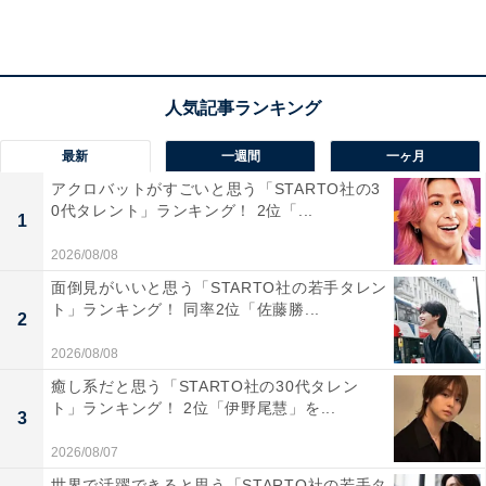
落葉が織りなす幻想的な風景に心奪われます。自然の静
寂と彩りが調和した癒しの空間です。
回答者のコメントを見ると「エメラルドグリーンの水の
色と、モミジなどの赤や黄色の葉のコントラストは息を
最新
一週間
一ヶ月
のむ美しさだから」（40代女性／福井県）、「美しい紅
アクロバットがすごいと思う「STARTO社の3
葉で知られる渓谷で落差30mの2段の滝で龍が体をくねら
0代タレント」ランキング！ 2位「...
1
せ飛び立つような姿を楽しむことができる」（70代男性
2026/08/08
／福島県）、「透明度の高い川と紅葉のコントラストが
面倒見がいいと思う「STARTO社の若手タレン
幻想的で、静かに自然の美を感じられるからです」（20
ト」ランキング！ 同率2位「佐藤勝...
2
代男性／静岡県）といった声がありました。
2026/08/08
※回答者のコメントは原文ママです
癒し系だと思う「STARTO社の30代タレン
ト」ランキング！ 2位「伊野尾慧」を...
3
2026/08/07
この記事の執筆者：
坂上 恵
世界で活躍できると思う「STARTO社の若手タ